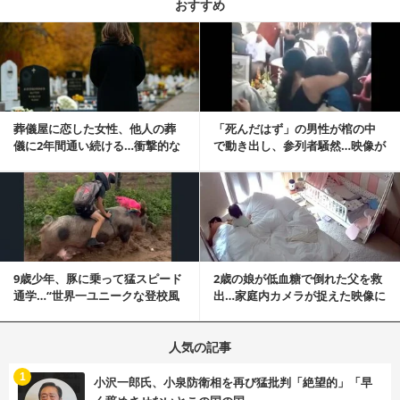
おすすめ
記事を読む
葬儀屋に恋した女性、他人の葬
「死んだはず」の男性が棺の中
儀に2年間通い続ける…衝撃的な
で動き出し、参列者騒然…映像が
結末に
拡散
記事を読む
9歳少年、豚に乗って猛スピード
2歳の娘が低血糖で倒れた父を救
通学…“世界一ユニークな登校風
出…家庭内カメラが捉えた映像に
景”が話題に
称賛の声相次ぐ
人気の記事
む
1
小沢一郎氏、小泉防衛相を再び猛批判「絶望的」「早