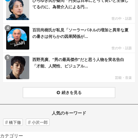
ひろゆき氏が疑問「円安は日本にとって良いと主張し
てるのに、為替介入による円...
世の中・話題
む
4
百田尚樹氏が私見「ソーラーパネルの増加と異常な夏
の暑さは何らかの因果関係が...
世の中・話題
む
5
西野亮廣、“男の最高傑作”だと思う人物を実名告白
「才能、人間性、ビジュアル...
芸能・音楽
続きを見る
人気のキーワード
橋下徹
小沢一郎
カテゴリー