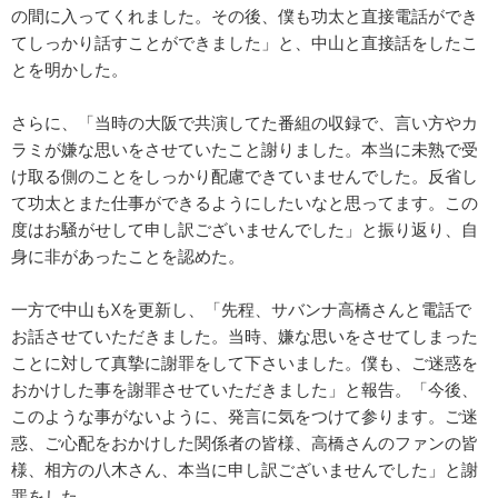
の間に入ってくれました。その後、僕も功太と直接電話ができ
てしっかり話すことができました」と、中山と直接話をしたこ
とを明かした。
さらに、「当時の大阪で共演してた番組の収録で、言い方やカ
ラミが嫌な思いをさせていたこと謝りました。本当に未熟で受
け取る側のことをしっかり配慮できていませんでした。反省し
て功太とまた仕事ができるようにしたいなと思ってます。この
度はお騒がせして申し訳ございませんでした」と振り返り、自
身に非があったことを認めた。
一方で中山もXを更新し、「先程、サバンナ高橋さんと電話で
お話させていただきました。当時、嫌な思いをさせてしまった
ことに対して真摯に謝罪をして下さいました。僕も、ご迷惑を
おかけした事を謝罪させていただきました」と報告。「今後、
このような事がないように、発言に気をつけて参ります。ご迷
惑、ご心配をおかけした関係者の皆様、高橋さんのファンの皆
様、相方の八木さん、本当に申し訳ございませんでした」と謝
罪をした。