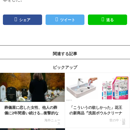
シェア
ツイート
送る
関連する記事
ピックアップ
記事を読む
葬儀屋に恋した女性、他人の葬
「こういうの欲しかった」花王
儀に2年間通い続ける…衝撃的な
の新商品『洗面ボウルクリーナ
結末に
ー』がSNSで話題に
海外ニュー
世の中・話
ス
題