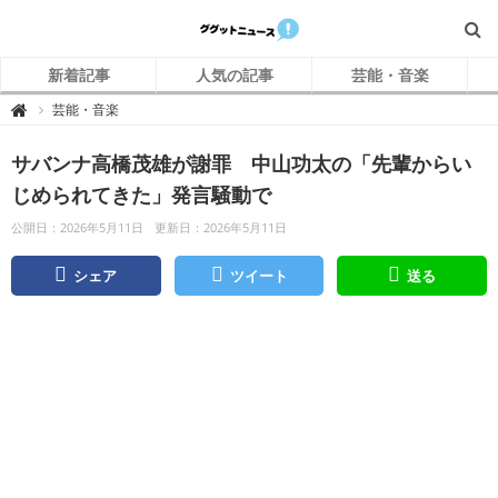
新着記事
人気の記事
芸能・音楽
グ
芸能・音楽

グ
ッ
ト
サバンナ高橋茂雄が謝罪 中山功太の「先輩からい
ニ
ュ
ー
じめられてきた」発言騒動で
ス
公開日：2026年5月11日
更新日：2026年5月11日
シェア
ツイート
送る