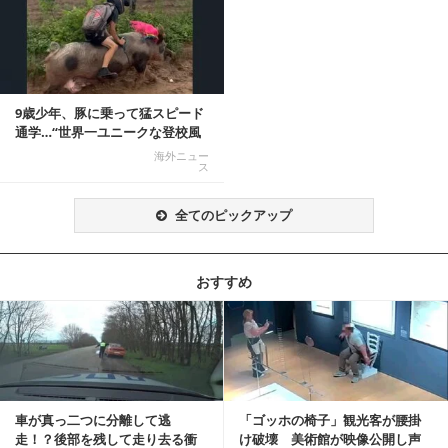
9歳少年、豚に乗って猛スピード
通学…“世界一ユニークな登校風
景”が話題に
海外ニュー
ス
全てのピックアップ
おすすめ
記事を読む
車が真っ二つに分離して逃
「ゴッホの椅子」観光客が腰掛
走！？後部を残して走り去る衝
け破壊 美術館が映像公開し声