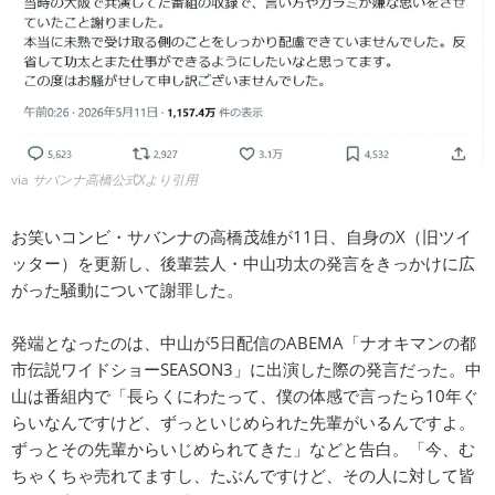
via
サバンナ高橋公式Xより引用
お笑いコンビ・サバンナの高橋茂雄が11日、自身のX（旧ツイ
ッター）を更新し、後輩芸人・中山功太の発言をきっかけに広
がった騒動について謝罪した。
発端となったのは、中山が5日配信のABEMA「ナオキマンの都
市伝説ワイドショーSEASON3」に出演した際の発言だった。中
山は番組内で「長らくにわたって、僕の体感で言ったら10年ぐ
らいなんですけど、ずっといじめられた先輩がいるんですよ。
ずっとその先輩からいじめられてきた」などと告白。「今、む
ちゃくちゃ売れてますし、たぶんですけど、その人に対して皆