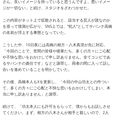
さん、良いイメージを持っていると思うんですよ。悪いイメー
ジが一切ない」と続け、スタジオをざわつかせた。
この内容がネット上で拡散されると、該当する芸人が誰なのか
を巡って憶測が広がり、SNS上では、“犯人”としてサバンナ高橋
の名前が浮上する事態となっていた。
こうした中、10日夜には高橋の相方・八木真澄が先に対応。
「今回のことで、世間の皆様や後輩たち、多くの方々にご心配
や不快な思いをおかけして申し訳ありません。全てコンビであ
るサバンナの責任です」などと謝罪し、両者の間に入って話し
合いを進めていることを明かしていた。
その後、高橋本人もXを更新し、「今回の中山功太との件つい
て、多くの方々にご心配と不快な思いをおかけしてしまい、本
当に申し訳ありません」と謝罪。
続けて、「功太本人にも許可をもらって、僕からもお話しさせ
てください。まず、相方の八木さんが相手と親しいので、2人