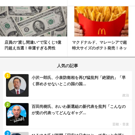
撃映像が話題に
明「悪夢が現実に」
記事を読む
店員の“渡し間違い”で宝くじ1億
マクドナルド、マレーシアで超
円超え当選！幸運すぎる男性
特大サイズのポテト発売！ネッ
「最初はイタズラ...
ト反響「ヤバすぎる」
人気の記事
む
1
小沢一郎氏、小泉防衛相を再び猛批判「絶望的」「早
く辞めさせないとこの国の国...
政治
む
2
百田尚樹氏、れいわ新選組の新代表を批判「こんなの
が党の代表ってどんなギャグ...
芸能・音楽
む
3