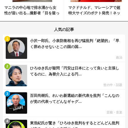
マニラの中心地で排水溝から女
マクドナルド、マレーシアで超
性が這い出る…撮影者「目を疑っ
特大サイズのポテト発売！ネッ
た」衝撃の瞬間
ト反響「ヤバすぎる」
人気の記事
む
1
小沢一郎氏、小泉防衛相を再び猛批判「絶望的」「早
く辞めさせないとこの国の国...
政治
む
2
ひろゆき氏が疑問「円安は日本にとって良いと主張し
てるのに、為替介入による円...
世の中・話題
む
3
百田尚樹氏、れいわ新選組の新代表を批判「こんなの
が党の代表ってどんなギャグ...
芸能・音楽
む
4
東浩紀氏が驚き「ひろゆき批判をするとどんどん批判