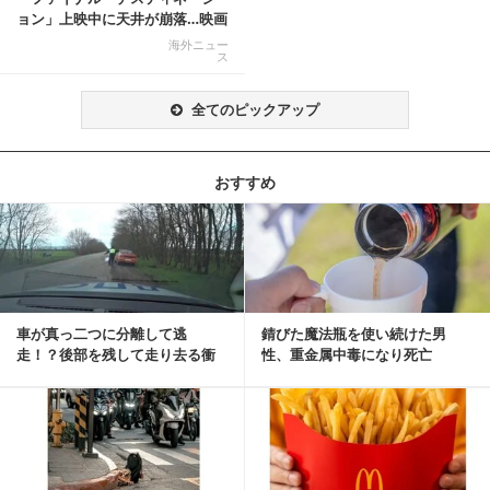
ョン」上映中に天井が崩落…映画
と現実の重なりに...
海外ニュー
ス
全てのピックアップ
おすすめ
記事を読む
車が真っ二つに分離して逃
錆びた魔法瓶を使い続けた男
走！？後部を残して走り去る衝
性、重金属中毒になり死亡
撃映像が話題に
記事を読む