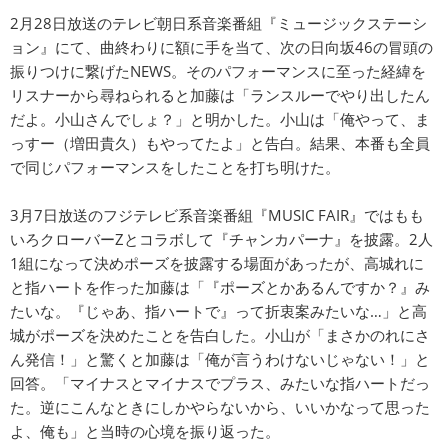
2月28日放送のテレビ朝日系音楽番組『ミュージックステーシ
ョン』にて、曲終わりに額に手を当て、次の日向坂46の冒頭の
振りつけに繋げたNEWS。そのパフォーマンスに至った経緯を
リスナーから尋ねられると加藤は「ランスルーでやり出したん
だよ。小山さんでしょ？」と明かした。小山は「俺やって、ま
っすー（増田貴久）もやってたよ」と告白。結果、本番も全員
で同じパフォーマンスをしたことを打ち明けた。
3月7日放送のフジテレビ系音楽番組『MUSIC FAIR』ではもも
いろクローバーZとコラボして『チャンカパーナ』を披露。2人
1組になって決めポーズを披露する場面があったが、高城れに
と指ハートを作った加藤は「『ポーズとかあるんですか？』み
たいな。『じゃあ、指ハートで』って折衷案みたいな…」と高
城がポーズを決めたことを告白した。小山が「まさかのれにさ
ん発信！」と驚くと加藤は「俺が言うわけないじゃない！」と
回答。「マイナスとマイナスでプラス、みたいな指ハートだっ
た。逆にこんなときにしかやらないから、いいかなって思った
よ、俺も」と当時の心境を振り返った。