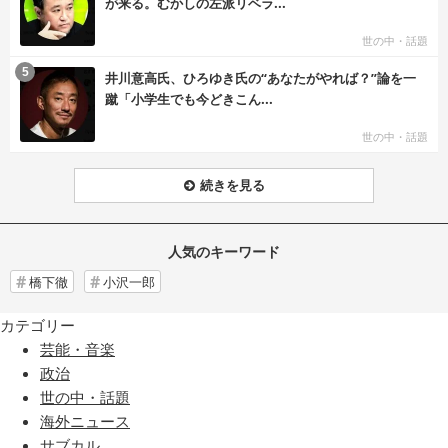
が来る。むかしの左派リベラ...
世の中・話題
む
5
井川意高氏、ひろゆき氏の“あなたがやれば？”論を一
蹴「小学生でも今どきこん...
世の中・話題
続きを見る
人気のキーワード
橋下徹
小沢一郎
カテゴリー
芸能・音楽
政治
世の中・話題
海外ニュース
サブカル