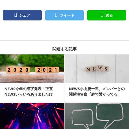
シェア
ツイート
送る
関連する記事
記事を読む
NEWS今年の漢字発表「正直
NEWS小山慶一郎、メンバーとの
NEWSいろいろありましたけ
関係性告白「絆で繋がってる」
ど…」
記事を読む