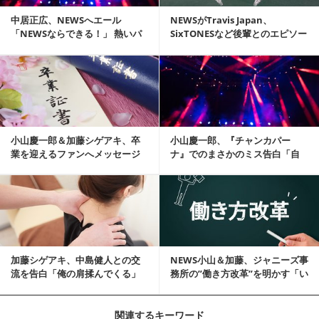
中居正広、NEWSへエール
NEWSがTravis Japan、
「NEWSならできる！」 熱いパ
SixTONESなど後輩とのエピソー
フォーマンスも話題
ド...
記事を読む
小山慶一郎＆加藤シゲアキ、卒
小山慶一郎、『チャンカパー
業を迎えるファンへメッセージ
ナ』でのまさかのミス告白「自
分でもびっくりしてる」
記事を読む
加藤シゲアキ、中島健人との交
NEWS小山＆加藤、ジャニーズ事
流を告白「俺の肩揉んでくる」
務所の”働き方改革”を明かす「い
ろいろ改善...
関連するキーワード