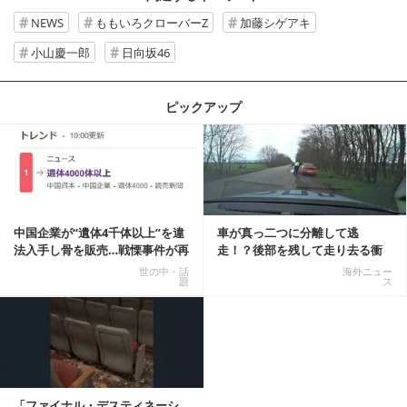
NEWS
ももいろクローバーZ
加藤シゲアキ
小山慶一郎
日向坂46
ピックアップ
記事を読む
中国企業が“遺体4千体以上”を違
車が真っ二つに分離して逃
法入手し骨を販売…戦慄事件が再
走！？後部を残して走り去る衝
燃、Xでトレ...
撃映像が話題に
世の中・話
海外ニュー
題
ス
「ファイナル・デスティネーシ