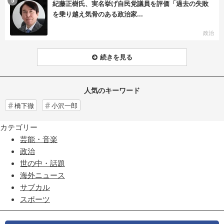
5
紀藤正樹氏、実名挙げ自民党議員を評価「過去の失敗
を乗り越え気骨のある政治家...
政治
続きを見る
人気のキーワード
橋下徹
小沢一郎
カテゴリー
芸能・音楽
政治
世の中・話題
海外ニュース
サブカル
スポーツ