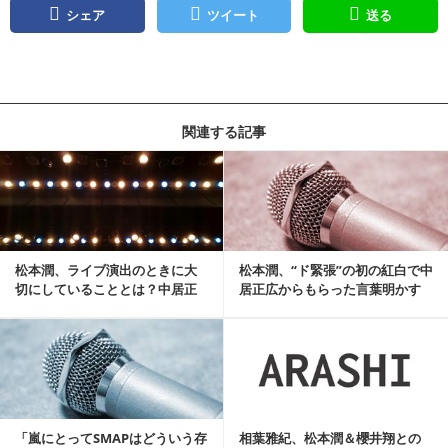
シェア
ツイート
送る
関連する記事
記事を読む
松本潤、ライブ演出のときに大
松本潤、“ド緊張”の初の紅白で中
切にしていることとは？中居正
居正広からもらった言葉明かす
広からの言葉にも影...
記事を読む
「嵐にとってSMAPはどういう存
相葉雅紀、松本潤＆櫻井翔との