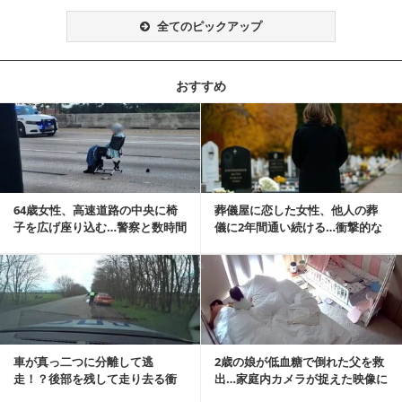
全てのピックアップ
おすすめ
記事を読む
64歳女性、高速道路の中央に椅
葬儀屋に恋した女性、他人の葬
子を広げ座り込む…警察と数時間
儀に2年間通い続ける…衝撃的な
にらみ合い
結末に
記事を読む
車が真っ二つに分離して逃
2歳の娘が低血糖で倒れた父を救
走！？後部を残して走り去る衝
出…家庭内カメラが捉えた映像に
撃映像が話題に
称賛の声相次ぐ