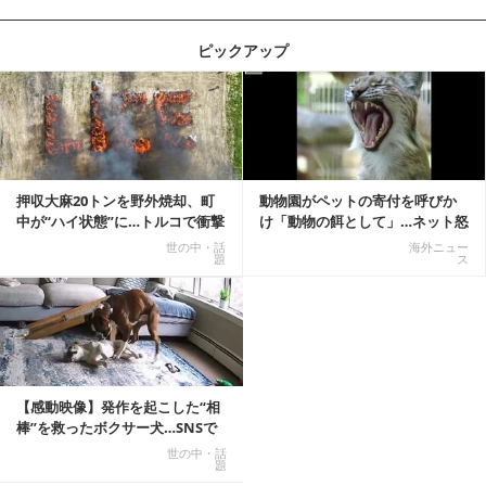
ピックアップ
記事を読む
押収大麻20トンを野外焼却、町
動物園がペットの寄付を呼びか
中が“ハイ状態”に…トルコで衝撃
け「動物の餌として」…ネット怒
的な事態発生
りの声「ペットは...
世の中・話
海外ニュー
題
ス
【感動映像】発作を起こした“相
棒”を救ったボクサー犬…SNSで
称賛の声殺到...
世の中・話
題