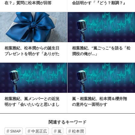
在？」質問に松本潤が回答
会話明かす「『どう？順調？』
みたいな」
記事を読む
相葉雅紀、松本潤からの誕生日
相葉雅紀、“嵐ごっこ”を語る「松
プレゼントを明かす「ありがた
潤役の俺が…」
かった」
記事を読む
相葉雅紀、嵐メンバーとの近況
嵐・相葉雅紀、松本潤＆櫻井翔
明かす「会いたいなと思いまし
の意外な一面明かす
た」
関連するキーワード
SMAP
中居正広
嵐
松本潤