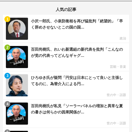
人気の記事
む
1
小沢一郎氏、小泉防衛相を再び猛批判「絶望的」「早
く辞めさせないとこの国の国...
政治
む
2
百田尚樹氏、れいわ新選組の新代表を批判「こんなの
が党の代表ってどんなギャグ...
芸能・音楽
む
3
ひろゆき氏が疑問「円安は日本にとって良いと主張し
てるのに、為替介入による円...
世の中・話題
む
4
百田尚樹氏が私見「ソーラーパネルの増加と異常な夏
の暑さは何らかの因果関係が...
世の中・話題
む