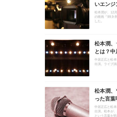
いエンジ
松本潤が、12
の映画『99.9
した。
記事を読む
松本潤、
とは？中
中居正広と松本
出演。ライブ演
記事を読む
松本潤、
った言葉
中居正広と松本
出演。松本が、
という言葉を明