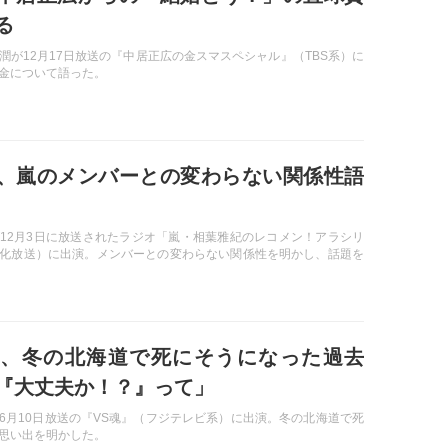
る
潤が12月17日放送の『中居正広の金スマスペシャル』（TBS系）に
金について語った。
、嵐のメンバーとの変わらない関係性語
12月3日に放送されたラジオ「嵐・相葉雅紀のレコメン！アラシリ
化放送）に出演。メンバーとの変わらない関係性を明かし、話題を
、冬の北海道で死にそうになった過去
『大丈夫か！？』って」
6月10日放送の『VS魂』（フジテレビ系）に出演。冬の北海道で死
思い出を明かした。