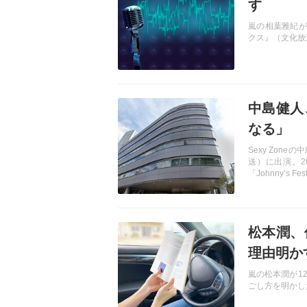
す
嵐の相葉雅紀が
クス』（文化放
記事を読む
中島健人
なる」
Sexy Zone
送）に出演。2
「Johnny’s F
記事を読む
松本潤、
理由明か
嵐の松本潤が1
ごし方を明かし