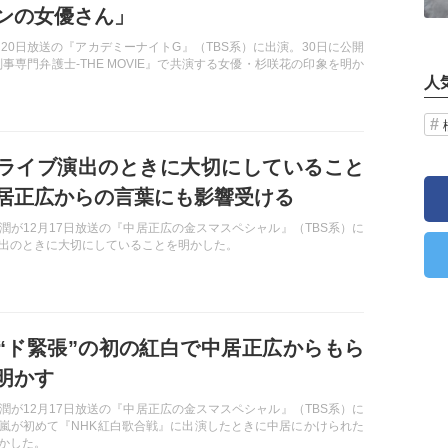
ンの女優さん」
月20日放送の『アカデミーナイトG』（TBS系）に出演。30日に公開
-刑事専門弁護士-THE MOVIE』で共演する女優・杉咲花の印象を明か
人
ライブ演出のときに大切にしていること
居正広からの言葉にも影響受ける
潤が12月17日放送の『中居正広の金スマスペシャル』（TBS系）に
出のときに大切にしていることを明かした。
“ド緊張”の初の紅白で中居正広からもら
明かす
潤が12月17日放送の『中居正広の金スマスペシャル』（TBS系）に
嵐が初めて『NHK紅白歌合戦』に出演したときに中居にかけられた
かした。