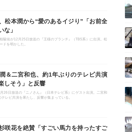
、松本潤から“愛のあるイジり”「お前全
記事を読む
いな」
枝駿佑が12月25日放送の『王様のブランチ』（TBS系）に出演。松
ードを明かした。
記事を読む
潤＆二宮和也、約1年ぶりのテレビ共演
楽しそう」と反響
記事を読む
2月26日放送の『ニノさん』（日本テレビ系）にゲスト出演。二宮和
のテレビ共演を果たし、反響が集まっている。
記事を読む
杉咲花を絶賛「すごい馬力を持ったすご