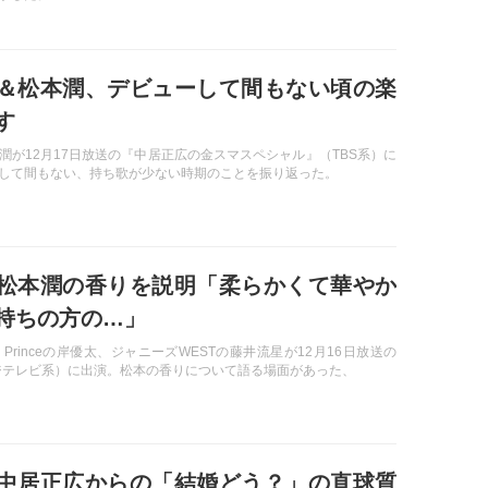
＆松本潤、デビューして間もない頃の楽
す
潤が12月17日放送の『中居正広の金スマスペシャル』（TBS系）に
して間もない、持ち歌が少ない時期のことを振り返った。
松本潤の香りを説明「柔らかくて華やか
持ちの方の…」
 & Princeの岸優太、ジャニーズWESTの藤井流星が12月16日放送の
ジテレビ系）に出演。松本の香りについて語る場面があった、
中居正広からの「結婚どう？」の直球質