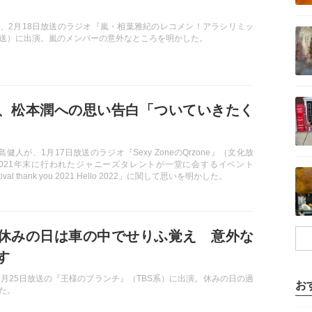
記事を読む
、2月18日放送のラジオ『嵐・相葉雅紀のレコメン！アラシリミッ
送）に出演。嵐のメンバーの意外なところを明かした。
記事を読む
、松本潤への思い告白「ついていきたく
の中島健人が、1月17日放送のラジオ『Sexy ZoneのQrzone』（文化放
021年末に行われたジャニーズタレントが一堂に会するイベント
記事を読む
estival thank you 2021 Hello 2022」に関して思いを明かした。
休みの日は車の中でせりふ覚え 意外な
す
2月25日放送の『王様のブランチ』（TBS系）に出演。休みの日の過
お
た。
記事を読む