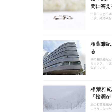
問に答え
中居正広と松本
出演。結婚や貯
記事を読む
相葉雅紀
る
嵐の相葉雅紀が
ミックス」（文
集めている。
記事を読む
相葉雅紀
「松潤が
嵐の相葉雅紀が
にそうになった