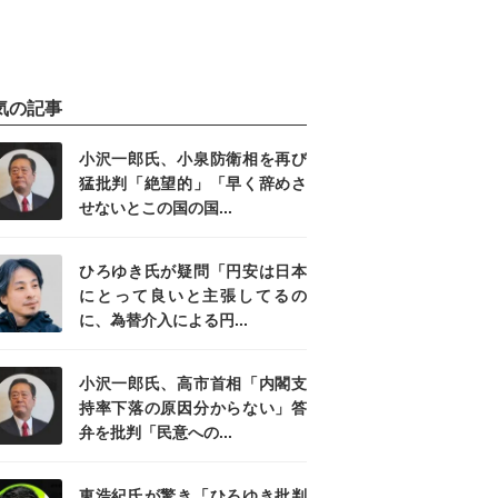
気の記事
小沢一郎氏、小泉防衛相を再び
猛批判「絶望的」「早く辞めさ
せないとこの国の国...
ひろゆき氏が疑問「円安は日本
にとって良いと主張してるの
に、為替介入による円...
小沢一郎氏、高市首相「内閣支
持率下落の原因分からない」答
弁を批判「民意への...
東浩紀氏が驚き「ひろゆき批判