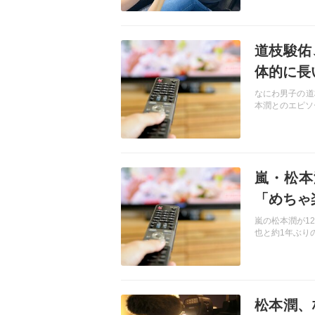
記事を読む
道枝駿佑
体的に長
なにわ男子の道
本潤とのエピソ
記事を読む
嵐・松本
「めちゃ
嵐の松本潤が1
也と約1年ぶり
記事を読む
松本潤、