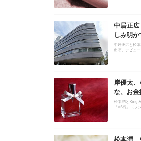
記事を読む
中居正広
しみ明か
中居正広と松本
出演。デビュー
記事を読む
岸優太、
な、お金
松本潤とKing
『VS魂』（フ
記事を読む
松本潤、