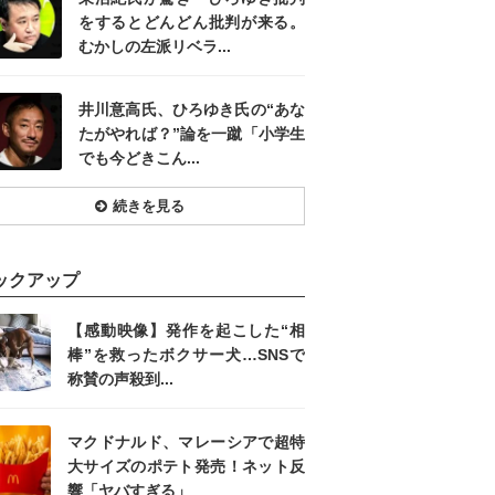
をするとどんどん批判が来る。
むかしの左派リベラ...
井川意高氏、ひろゆき氏の“あな
たがやれば？”論を一蹴「小学生
でも今どきこん...
続きを見る
ックアップ
【感動映像】発作を起こした“相
棒”を救ったボクサー犬…SNSで
称賛の声殺到...
マクドナルド、マレーシアで超特
大サイズのポテト発売！ネット反
響「ヤバすぎる」