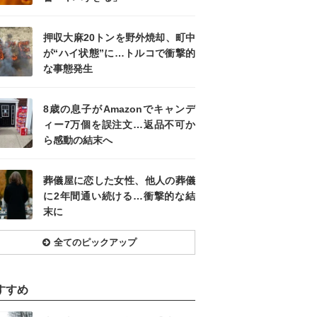
押収大麻20トンを野外焼却、町中
が“ハイ状態”に…トルコで衝撃的
な事態発生
8歳の息子がAmazonでキャンデ
ィー7万個を誤注文…返品不可か
ら感動の結末へ
葬儀屋に恋した女性、他人の葬儀
に2年間通い続ける…衝撃的な結
末に
全てのピックアップ
すすめ