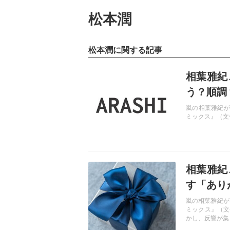
松本潤
松本潤に関する記事
記事を読む
相葉雅紀
う？順調
嵐の相葉雅紀が
ミックス』（文
記事を読む
相葉雅紀
す「あり
嵐の相葉雅紀が
ミックス』（文
かし、反響が集