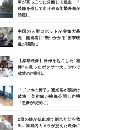
車が真っ二つに分離して逃走！？
後部を残して走り去る衝撃映像が
話題に
中国の人型ロボットが突如大暴
走 開発者に“襲いかかる”衝撃映
像が話題に
【感動映像】発作を起こした“相
棒”を救ったボクサー犬…SNSで
称賛の声殺到...
「ゴッホの椅子」観光客が腰掛け
破壊 美術館が映像公開し声明
「悪夢が現実に」
2歳の娘が低血糖で倒れた父を救
出…家庭内カメラが捉えた映像に