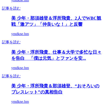
ymdkne.hm
記事を読む
美 少年・那須雄登＆浮所飛貴、2人でWBC観
戦「激アツ」「仲良いな！」と反響
ymdkne.hm
記事を読む
美 少年・浮所飛貴、仕事＆大学で多忙な日々
を告白 「僕は元気」とファンを安...
ymdkne.hm
記事を読む
美 少年・浮所飛貴＆那須雄登、“おそろいの
ブレスレット”の真相告白
ymdkne.hm