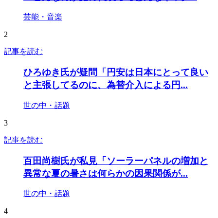
芸能・音楽
2
記事を読む
ひろゆき氏が疑問「円安は日本にとって良い
と主張してるのに、為替介入による円...
世の中・話題
3
記事を読む
百田尚樹氏が私見「ソーラーパネルの増加と
異常な夏の暑さは何らかの因果関係が...
世の中・話題
4