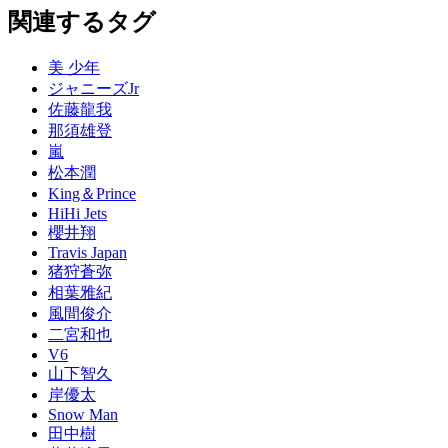
関連するタグ
美 少年
ジャニーズJr
佐藤龍我
那須雄登
嵐
松本潤
King＆Prince
HiHi Jets
櫻井翔
Travis Japan
猪狩蒼弥
相葉雅紀
風間俊介
二宮和也
V6
山下智久
岸優太
Snow Man
田中樹