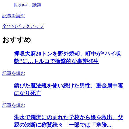
世の中・話題
記事を読む
全てのピックアップ
おすすめ
押収大麻20トンを野外焼却、町中が“ハイ状
態”に…トルコで衝撃的な事態発生
記事を読む
錆びた魔法瓶を使い続けた男性、重金属中毒
になり死亡
記事を読む
洪水で濁流にのまれた学校から娘を救出、父
親の決断に称賛続々 一部では「危険...