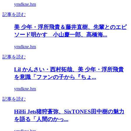
ymdkne.hm
記事を読む
美 少年・浮所飛貴＆藤井直樹、先輩とのエピ
ソード明かす 小山慶一郎、髙橋海...
ymdkne.hm
記事を読む
Lil かんさい・西村拓哉、美 少年・浮所飛貴
を意識「ファンの子から『ちょ...
ymdkne.hm
記事を読む
HiHi Jets猪狩蒼弥、SixTONES田中樹の魅力
を語る「人間のかっ...