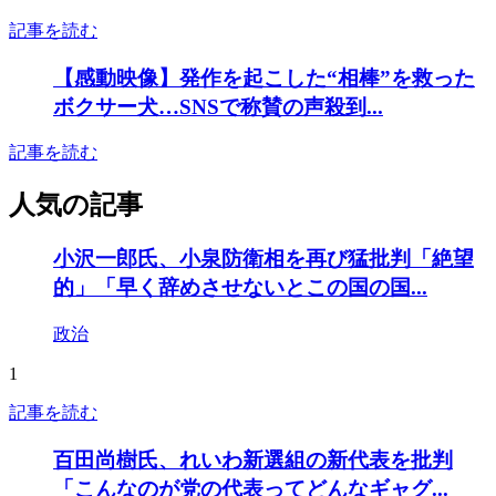
記事を読む
【感動映像】発作を起こした“相棒”を救った
ボクサー犬…SNSで称賛の声殺到...
記事を読む
人気の記事
小沢一郎氏、小泉防衛相を再び猛批判「絶望
的」「早く辞めさせないとこの国の国...
政治
1
記事を読む
百田尚樹氏、れいわ新選組の新代表を批判
「こんなのが党の代表ってどんなギャグ...