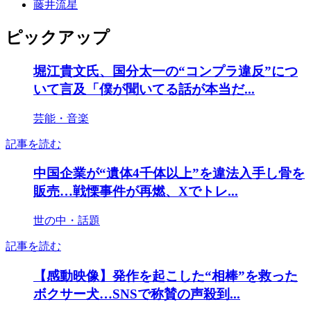
藤井流星
ピックアップ
堀江貴文氏、国分太一の“コンプラ違反”につ
いて言及「僕が聞いてる話が本当だ...
芸能・音楽
記事を読む
中国企業が“遺体4千体以上”を違法入手し骨を
販売…戦慄事件が再燃、Xでトレ...
世の中・話題
記事を読む
【感動映像】発作を起こした“相棒”を救った
ボクサー犬…SNSで称賛の声殺到...