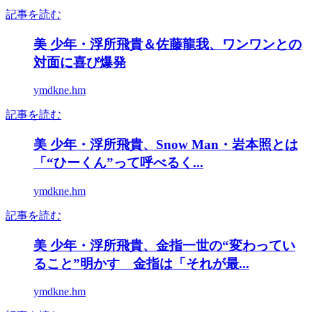
記事を読む
美 少年・浮所飛貴＆佐藤龍我、ワンワンとの
対面に喜び爆発
ymdkne.hm
記事を読む
美 少年・浮所飛貴、Snow Man・岩本照とは
「“ひーくん”って呼べるく...
ymdkne.hm
記事を読む
美 少年・浮所飛貴、金指一世の“変わってい
ること”明かす 金指は「それが最...
ymdkne.hm