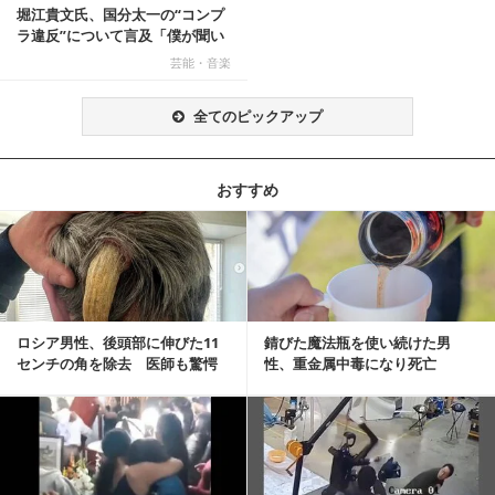
堀江貴文氏、国分太一の“コンプ
ラ違反”について言及「僕が聞い
てる話が本当だ...
芸能・音楽
全てのピックアップ
おすすめ
記事を読む
ロシア男性、後頭部に伸びた11
錆びた魔法瓶を使い続けた男
センチの角を除去 医師も驚愕
性、重金属中毒になり死亡
「医師人生で初」
記事を読む