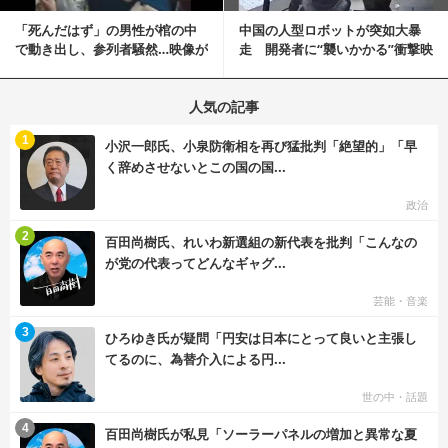
「死んだはず」の男性が棺の中
中国の人型ロボットが突如大暴
で動き出し、参列者騒然…映像が
走 開発者に“襲いかかる”衝撃映
拡散
像が話題に
人気の記事
む
1
小沢一郎氏、小泉防衛相を再び猛批判「絶望的」「早
く辞めさせないとこの国の国...
政治
む
2
百田尚樹氏、れいわ新選組の新代表を批判「こんなの
が党の代表ってどんなギャグ...
芸能・音楽
む
3
ひろゆき氏が疑問「円安は日本にとって良いと主張し
てるのに、為替介入による円...
世の中・話題
む
4
百田尚樹氏が私見「ソーラーパネルの増加と異常な夏