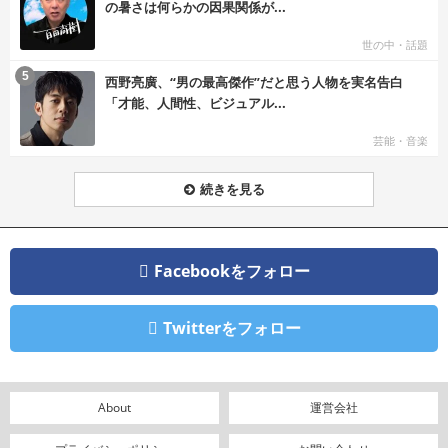
の暑さは何らかの因果関係が...
世の中・話題
む
5
西野亮廣、“男の最高傑作”だと思う人物を実名告白
「才能、人間性、ビジュアル...
芸能・音楽
続きを見る
Facebookをフォロー
Twitterをフォロー
About
運営会社