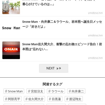
番心がけているのは…」
ymdkne.hm
Snow Man・向井康二＆ラウール、岩本照へ誕生日メッセ
ージ「好きだよ」
ymdkne.hm
Snow Man佐久間大介、衝撃の忘れ物エピソード告白！岩
本照は“忘れない...
ymdkne.hm
関連するタグ
Snow Man
宮舘涼太
ラウール
向井康二
阿部亮平
佐久間大介
目黒蓮
渡辺翔太