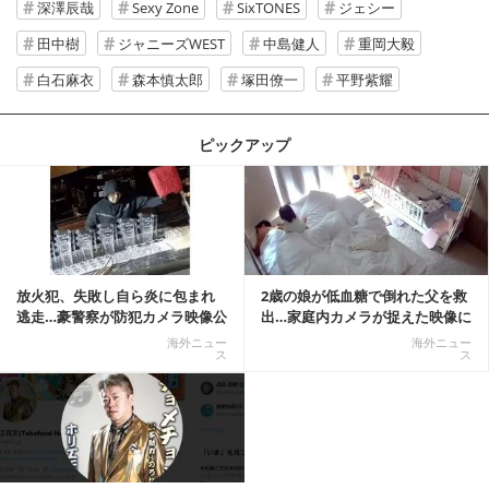
深澤辰哉
Sexy Zone
SixTONES
ジェシー
田中樹
ジャニーズWEST
中島健人
重岡大毅
白石麻衣
森本慎太郎
塚田僚一
平野紫耀
ピックアップ
記事を読む
放火犯、失敗し自ら炎に包まれ
2歳の娘が低血糖で倒れた父を救
逃走…豪警察が防犯カメラ映像公
出…家庭内カメラが捉えた映像に
開
称賛の声相次ぐ
海外ニュー
海外ニュー
ス
ス