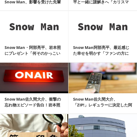
Snow Man、影響を受けた先輩
平と一緒に謎解きへ「カリスマ
ジャニー...
ひらめき」
記事を読む
Snow Man・阿部亮平、岩本照
Snow Man阿部亮平、最近感じ
にプレゼント「何そのかっこい
た幸せを明かす「ファンの方に
いムーブ！み...
包まれている感じ」
記事を読む
Snow Man佐久間大介、衝撃の
Snow Man佐久間大介、
忘れ物エピソード告白！岩本照
「ZIP!」レギュラーに決定した阿
は“忘れない...
部亮平を祝福...
記事を読む