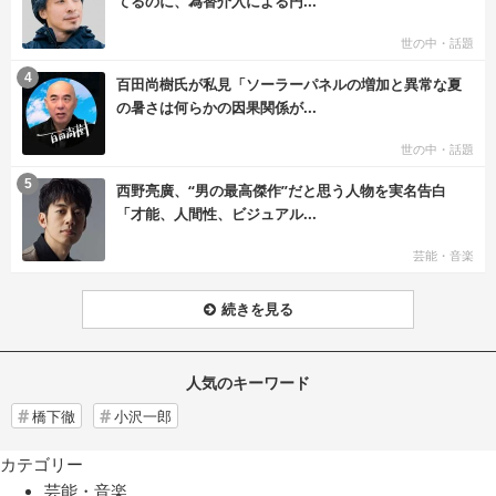
てるのに、為替介入による円...
世の中・話題
む
4
百田尚樹氏が私見「ソーラーパネルの増加と異常な夏
の暑さは何らかの因果関係が...
世の中・話題
む
5
西野亮廣、“男の最高傑作”だと思う人物を実名告白
「才能、人間性、ビジュアル...
芸能・音楽
続きを見る
人気のキーワード
橋下徹
小沢一郎
カテゴリー
芸能・音楽