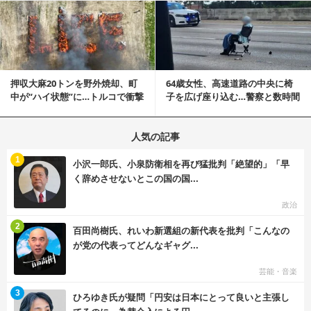
記事を読む
押収大麻20トンを野外焼却、町
64歳女性、高速道路の中央に椅
中が“ハイ状態”に…トルコで衝撃
子を広げ座り込む…警察と数時間
的な事態発生
にらみ合い
人気の記事
む
1
小沢一郎氏、小泉防衛相を再び猛批判「絶望的」「早
く辞めさせないとこの国の国...
政治
む
2
百田尚樹氏、れいわ新選組の新代表を批判「こんなの
が党の代表ってどんなギャグ...
芸能・音楽
む
3
ひろゆき氏が疑問「円安は日本にとって良いと主張し