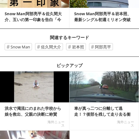
Snow Man阿部亮平＆佐久間大
Snow Man阿部亮平＆岩本照、
介、互いの第一印象を告白「今
最新シングル初週ミリオン突破
こんだけずっ...
に驚き＆感謝
関連するキーワード
Snow Man
佐久間大介
岩本照
阿部亮平
ピックアップ
記事を読む
洪水で濁流にのまれた学校から
車が真っ二つに分離して逃
娘を救出、父親の決断に称賛
走！？後部を残して走り去る衝
続々 一部では「危険...
撃映像が話題に
海外ニュー
海外ニュー
ス
ス