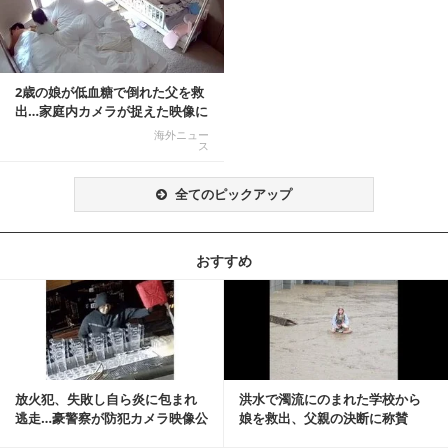
2歳の娘が低血糖で倒れた父を救
出…家庭内カメラが捉えた映像に
称賛の声相次ぐ
海外ニュー
ス
全てのピックアップ
おすすめ
記事を読む
放火犯、失敗し自ら炎に包まれ
洪水で濁流にのまれた学校から
逃走…豪警察が防犯カメラ映像公
娘を救出、父親の決断に称賛
開
続々 一部では「危険...