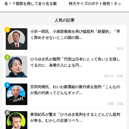
走！？後部を残して走り去る衝
特大サイズのポテト発売！ネッ
撃映像が話題に
ト反響「ヤバすぎる」
人気の記事
む
1
小沢一郎氏、小泉防衛相を再び猛批判「絶望的」「早
く辞めさせないとこの国の国...
政治
む
2
ひろゆき氏が疑問「円安は日本にとって良いと主張し
てるのに、為替介入による円...
世の中・話題
む
3
百田尚樹氏、れいわ新選組の新代表を批判「こんなの
が党の代表ってどんなギャグ...
芸能・音楽
む
4
東浩紀氏が驚き「ひろゆき批判をするとどんどん批判
が来る。むかしの左派リベラ...