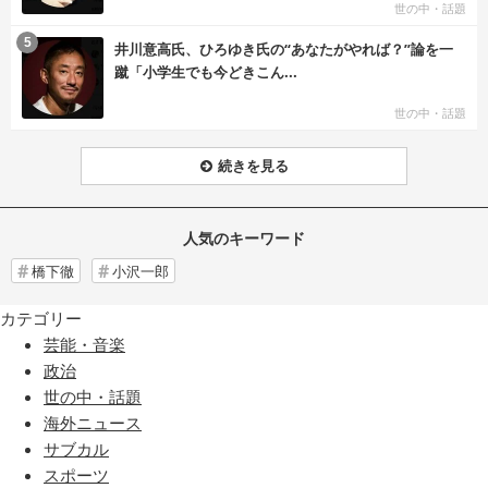
世の中・話題
む
5
井川意高氏、ひろゆき氏の“あなたがやれば？”論を一
蹴「小学生でも今どきこん...
世の中・話題
続きを見る
人気のキーワード
橋下徹
小沢一郎
カテゴリー
芸能・音楽
政治
世の中・話題
海外ニュース
サブカル
スポーツ