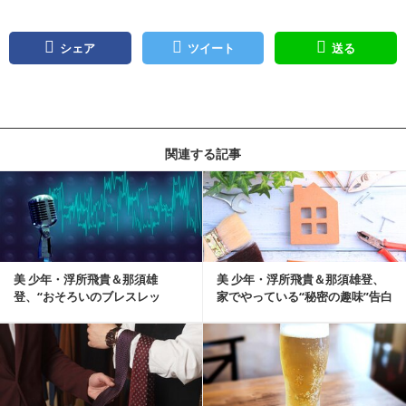
シェア
ツイート
送る
関連する記事
記事を読む
美 少年・浮所飛貴＆那須雄
美 少年・浮所飛貴＆那須雄登、
登、“おそろいのブレスレッ
家でやっている“秘密の趣味”告白
ト”の真相告白
記事を読む