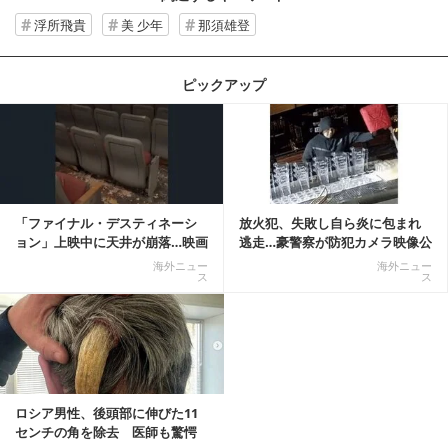
浮所飛貴
美 少年
那須雄登
ピックアップ
記事を読む
「ファイナル・デスティネーシ
放火犯、失敗し自ら炎に包まれ
ョン」上映中に天井が崩落…映画
逃走…豪警察が防犯カメラ映像公
と現実の重なりに...
開
海外ニュー
海外ニュー
ス
ス
ロシア男性、後頭部に伸びた11
センチの角を除去 医師も驚愕