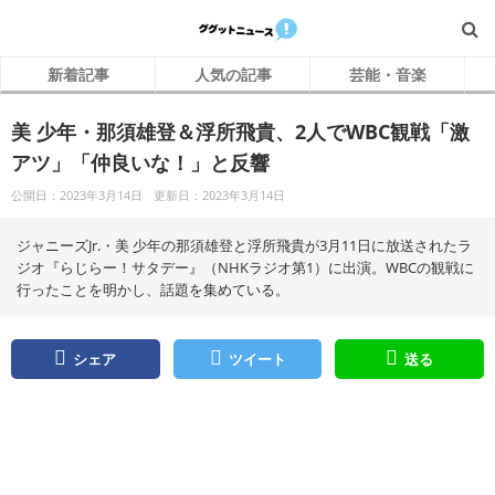
新着記事
人気の記事
芸能・音楽
美 少年・那須雄登＆浮所飛貴、2人でWBC観戦「激
アツ」「仲良いな！」と反響
公開日：2023年3月14日
更新日：2023年3月14日
ジャニーズJr.・美 少年の那須雄登と浮所飛貴が3月11日に放送されたラ
ジオ『らじらー！サタデー』（NHKラジオ第1）に出演。WBCの観戦に
行ったことを明かし、話題を集めている。
シェア
ツイート
送る