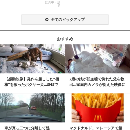
「医師人生で初」
世の中・話
題
全てのピックアップ
おすすめ
記事を読む
【感動映像】発作を起こした“相
2歳の娘が低血糖で倒れた父を救
棒”を救ったボクサー犬…SNSで
出…家庭内カメラが捉えた映像に
称賛の声殺到...
称賛の声相次ぐ
記事を読む
車が真っ二つに分離して逃
マクドナルド、マレーシアで超