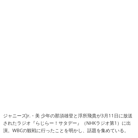
ジャニーズJr.・美 少年の那須雄登と浮所飛貴が3月11日に放送
されたラジオ『らじらー！サタデー』（NHKラジオ第1）に出
演。WBCの観戦に行ったことを明かし、話題を集めている。