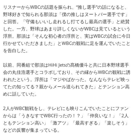
リスナーからWBCの話題を振られ、“推し選手”の話になると、
野球好きで知られる那須は「僕の推しはヌートバー選手です」
と回答。「守備もいいし走れるし打てるし最高の選手」と絶賛
した。一方、野球はあまり詳しくないがWBCは見ているという
浮所。那須は「そんな初心者の浮所と、実はWBCの試合に今日
行かせていただきました」とWBCの観戦に足を運んでいたこと
を告白した。
以前、同番組で那須はHiHi Jetsの髙橋優斗と共に日本野球選手
会の丸佳浩選手とコラボしており、その縁からWBCの観戦に誘
われたという。浮所は「マジやばかった。なんならテレビ映っ
てたの知ってる？親からメール送られてきた」とテンション高
めに話していた。
2人がWBC観戦をし、テレビにも映りこんでいたことにファン
からは「うきなすでWBC行ったの！？」「仲良いな！」「2人
ともテンション高い」「激アツ」「最高すぎる」「楽しそう」
などの反響が集まっている。