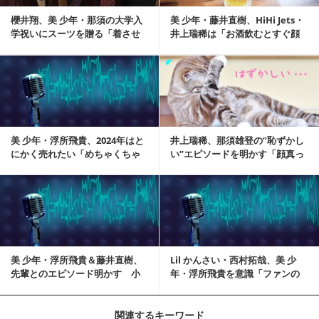
櫻井翔、美 少年・那須の大学入
美 少年・藤井直樹、HiHi Jets・
学祝いにスーツを贈る「着させ
井上瑞稀は「お酒飲むとすぐ顔
ながら写真撮って…」
赤くな...
記事を読む
美 少年・浮所飛貴、2024年はと
井上瑞稀、那須雄登の”恥ずかし
にかく売れたい「めちゃくちゃ
い”エピソードを明かす「顔真っ
野望があって」
赤にしながら…」
記事を読む
美 少年・浮所飛貴＆藤井直樹、
Lil かんさい・西村拓哉、美 少
先輩とのエピソード明かす 小
年・浮所飛貴を意識「ファンの
山慶一郎、髙橋海...
子から『ちょ...
関連するキーワード