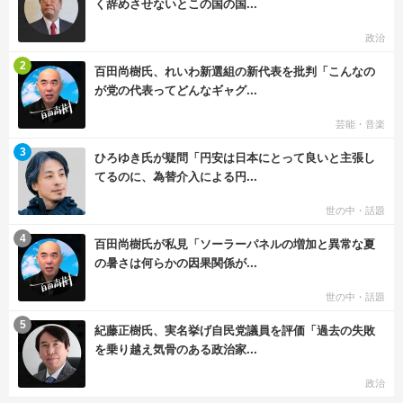
く辞めさせないとこの国の国...
政治
む
2
百田尚樹氏、れいわ新選組の新代表を批判「こんなの
が党の代表ってどんなギャグ...
芸能・音楽
む
3
ひろゆき氏が疑問「円安は日本にとって良いと主張し
てるのに、為替介入による円...
世の中・話題
む
4
百田尚樹氏が私見「ソーラーパネルの増加と異常な夏
の暑さは何らかの因果関係が...
世の中・話題
む
5
紀藤正樹氏、実名挙げ自民党議員を評価「過去の失敗
を乗り越え気骨のある政治家...
政治