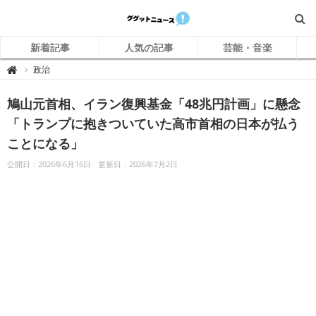
新着記事
人気の記事
芸能・音楽
グ
政治

グ
ッ
ト
鳩山元首相、イラン復興基金「48兆円計画」に懸念
ニ
ュ
ー
「トランプに抱きついていた高市首相の日本が払う
ス
ことになる」
公開日：2026年6月16日
更新日：2026年7月2日