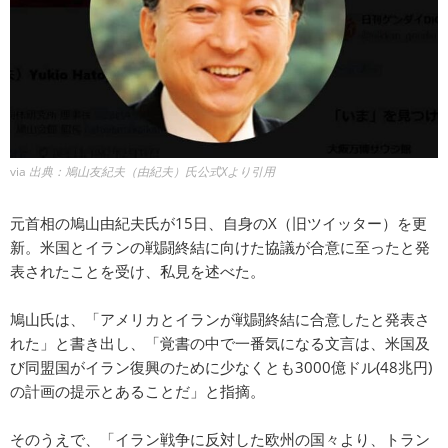
via
出典：鳩山友紀夫（由紀夫）氏公式Xより引用
元首相の鳩山由紀夫氏が15日、自身のX（旧ツイッター）を更
新。米国とイランの戦闘終結に向けた協議が合意に至ったと発
表されたことを受け、私見を述べた。
鳩山氏は、「アメリカとイランが戦闘終結に合意したと発表さ
れた」と書き出し、「覚書の中で一番気になる文言は、米国及
び同盟国がイラン復興のために少なくとも3000億ドル(48兆円)
の計画の提示とあることだ」と指摘。
そのうえで、「イラン戦争に反対した欧州の国々より、トラン