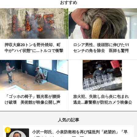
おすすめ
記事を読む
押収大麻20トンを野外焼却、町
ロシア男性、後頭部に伸びた11
中が“ハイ状態”に…トルコで衝撃
センチの角を除去 医師も驚愕
的な事態発生
「医師人生で初」
記事を読む
「ゴッホの椅子」観光客が腰掛
放火犯、失敗し自ら炎に包まれ
け破壊 美術館が映像公開し声
逃走…豪警察が防犯カメラ映像公
明「悪夢が現実に」
開
人気の記事
む
1
小沢一郎氏、小泉防衛相を再び猛批判「絶望的」「早