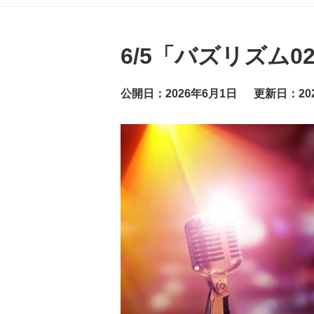
グ
ッ
ト
ニ
ュ
6/5「バズリズム
ー
ス
公開日：2026年6月1日
更新日：20