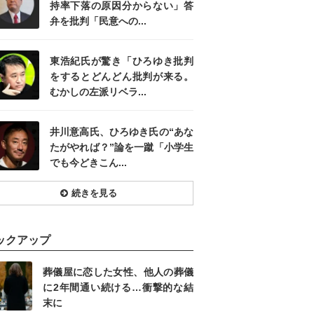
持率下落の原因分からない」答
弁を批判「民意への...
東浩紀氏が驚き「ひろゆき批判
をするとどんどん批判が来る。
むかしの左派リベラ...
井川意高氏、ひろゆき氏の“あな
たがやれば？”論を一蹴「小学生
でも今どきこん...
続きを見る
ックアップ
葬儀屋に恋した女性、他人の葬儀
に2年間通い続ける…衝撃的な結
末に