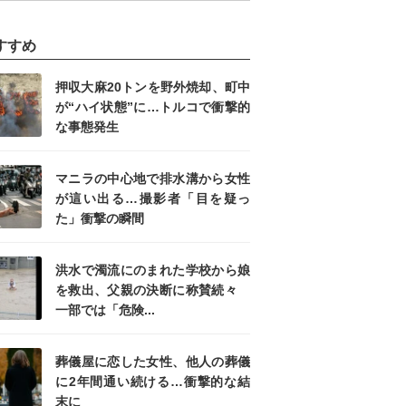
すすめ
押収大麻20トンを野外焼却、町中
が“ハイ状態”に…トルコで衝撃的
な事態発生
マニラの中心地で排水溝から女性
が這い出る…撮影者「目を疑っ
た」衝撃の瞬間
洪水で濁流にのまれた学校から娘
を救出、父親の決断に称賛続々
一部では「危険...
葬儀屋に恋した女性、他人の葬儀
に2年間通い続ける…衝撃的な結
末に