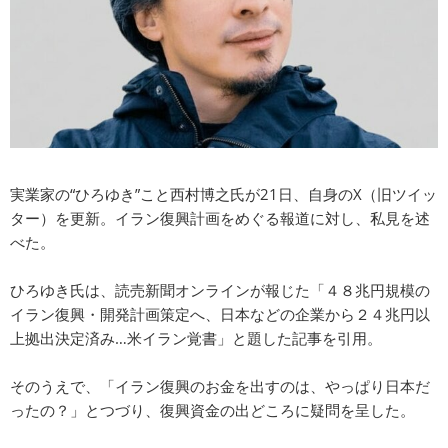
実業家の“ひろゆき”こと西村博之氏が21日、自身のX（旧ツイッ
ター）を更新。イラン復興計画をめぐる報道に対し、私見を述
べた。
ひろゆき氏は、読売新聞オンラインが報じた「４８兆円規模の
イラン復興・開発計画策定へ、日本などの企業から２４兆円以
上拠出決定済み…米イラン覚書」と題した記事を引用。
そのうえで、「イラン復興のお金を出すのは、やっぱり日本だ
ったの？」とつづり、復興資金の出どころに疑問を呈した。