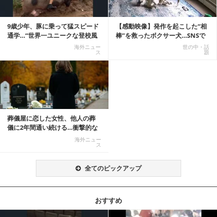
9歳少年、豚に乗って猛スピード
【感動映像】発作を起こした“相
通学…“世界一ユニークな登校風
棒”を救ったボクサー犬…SNSで
景”が話題に
称賛の声殺到...
海外ニュー
世の中・話
ス
題
葬儀屋に恋した女性、他人の葬
儀に2年間通い続ける…衝撃的な
結末に
海外ニュー
ス
全てのピックアップ
おすすめ
記事を読む