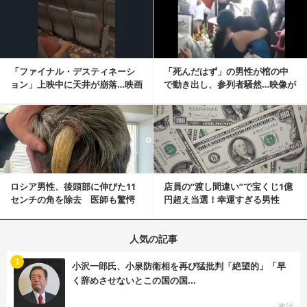
「ファイナル・デスティネーシ
「死んだはず」の男性が棺の中
ョン」上映中に天井が崩落…映画
で動き出し、参列者騒然…映像が
と現実の重なりに...
拡散
記事を読む
ロシア男性、後頭部に伸びた11
店員の“渡し間違い”で宝くじ1億
センチの角を除去 医師も驚愕
円超え当選！幸運すぎる男性
「医師人生で初」
「最初はイタズラ...
人気の記事
む
1
小沢一郎氏、小泉防衛相を再び猛批判「絶望的」「早
く辞めさせないとこの国の国...
政治