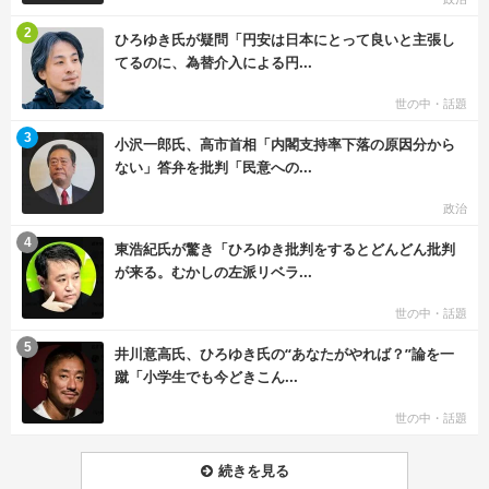
む
2
ひろゆき氏が疑問「円安は日本にとって良いと主張し
てるのに、為替介入による円...
世の中・話題
む
3
小沢一郎氏、高市首相「内閣支持率下落の原因分から
ない」答弁を批判「民意への...
政治
む
4
東浩紀氏が驚き「ひろゆき批判をするとどんどん批判
が来る。むかしの左派リベラ...
世の中・話題
む
5
井川意高氏、ひろゆき氏の“あなたがやれば？”論を一
蹴「小学生でも今どきこん...
世の中・話題
続きを見る