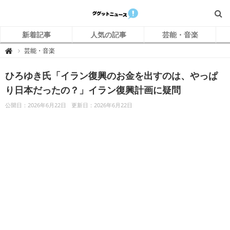
新着記事
人気の記事
芸能・音楽
グ
芸能・音楽

グ
ッ
ト
ひろゆき氏「イラン復興のお金を出すのは、やっぱ
ニ
ュ
ー
り日本だったの？」イラン復興計画に疑問
ス
公開日：2026年6月22日
更新日：2026年6月22日