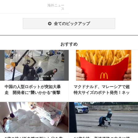
ト反響「ヤバすぎる」
海外ニュー
ス
全てのピックアップ
おすすめ
記事を読む
中国の人型ロボットが突如大暴
マクドナルド、マレーシアで超
走 開発者に“襲いかかる”衝撃
特大サイズのポテト発売！ネッ
映像が話題に
ト反響「ヤバすぎる」
記事を読む