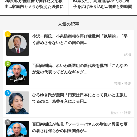
2歳の娘が低血糖で倒れた父を救
64歳女性、高速道路の中央に椅
出…家庭内カメラが捉えた映像に
子を広げ座り込む…警察と数時間
称賛の声相次ぐ
にらみ合い
人気の記事
む
1
小沢一郎氏、小泉防衛相を再び猛批判「絶望的」「早
く辞めさせないとこの国の国...
政治
む
2
百田尚樹氏、れいわ新選組の新代表を批判「こんなの
が党の代表ってどんなギャグ...
芸能・音楽
む
3
ひろゆき氏が疑問「円安は日本にとって良いと主張し
てるのに、為替介入による円...
世の中・話題
む
4
百田尚樹氏が私見「ソーラーパネルの増加と異常な夏
の暑さは何らかの因果関係が...