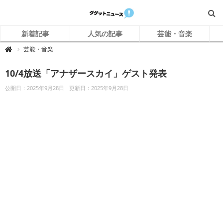
新着記事
人気の記事
芸能・音楽
グ
芸能・音楽

グ
ッ
ト
10/4放送「アナザースカイ」ゲスト発表
ニ
ュ
ー
公開日：2025年9月28日
更新日：2025年9月28日
ス