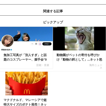
関連する記事
ピックアップ
記事を読む
無加工写真が「別人すぎ」と話
動物園がペットの寄付を呼びか
題のコスプレーヤー、握手会“0
け「動物の餌として」…ネット怒
人”を報告「中止...
りの声「ペットは...
芸能・音楽
海外ニュー
ス
マクドナルド、マレーシアで超
特大サイズのポテト発売！ネッ