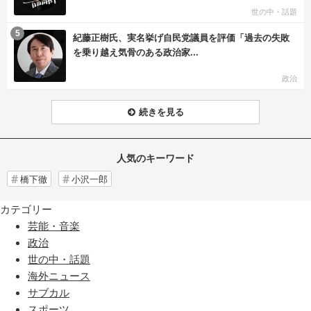
世の中・話題
む
5
紀藤正樹氏、実名挙げ自民党議員を評価「過去の失敗
を乗り越え気骨のある政治家...
政治
続きを見る
人気のキーワード
橋下徹
小沢一郎
カテゴリー
芸能・音楽
政治
世の中・話題
海外ニュース
サブカル
スポーツ