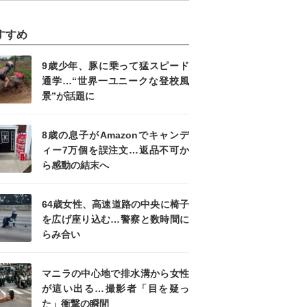
すすめ
9歳少年、豚に乗って猛スピード
通学…“世界一ユニークな登校風
景”が話題に
8歳の息子がAmazonでキャンデ
ィー7万個を誤注文…返品不可か
ら感動の結末へ
64歳女性、高速道路の中央に椅子
を広げ座り込む…警察と数時間に
らみ合い
マニラの中心地で排水溝から女性
が這い出る…撮影者「目を疑っ
た」衝撃の瞬間