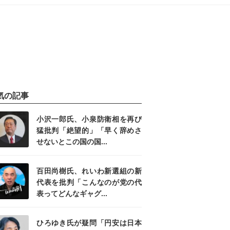
気の記事
小沢一郎氏、小泉防衛相を再び
猛批判「絶望的」「早く辞めさ
せないとこの国の国...
百田尚樹氏、れいわ新選組の新
代表を批判「こんなのが党の代
表ってどんなギャグ...
ひろゆき氏が疑問「円安は日本