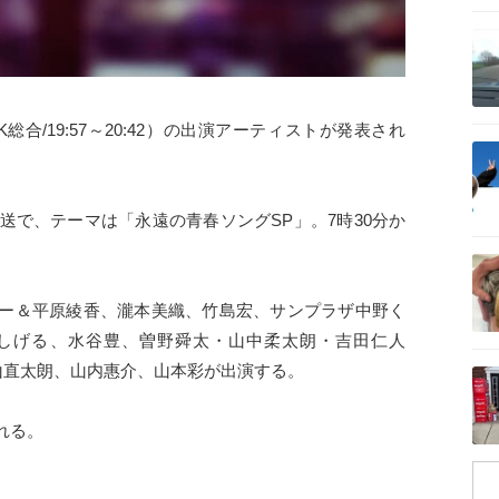
記事を読む
合/19:57～20:42）の出演アーティストが発表され
記事を読む
送で、テーマは「永遠の青春ソングSP」。7時30分か
記事を読む
ー＆平原綾香、瀧本美織、竹島宏、サンプラザ中野く
しげる、水谷豊、曽野舜太・山中柔太朗・吉田仁人
記事を読む
森山直太朗、山内惠介、山本彩が出演する。
れる。