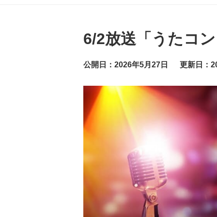
グ
ッ
ト
ニ
ュ
6/2放送「うたコ
ー
ス
公開日：2026年5月27日
更新日：20