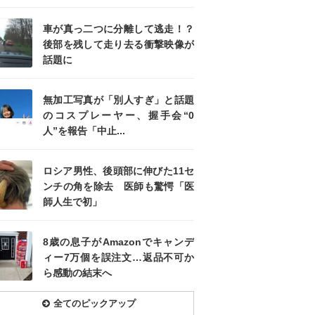
車が真っ二つに分離して逃走！？
後部を残して走り去る衝撃映像が
話題に
無加工写真が「別人すぎ」と話題
のコスプレーヤー、握手会“0
人”を報告「中止...
ロシア男性、後頭部に伸びた11セ
ンチの角を除去 医師も驚愕「医
師人生で初」
8歳の息子がAmazonでキャンデ
ィー7万個を誤注文…返品不可か
ら感動の結末へ
全てのピックアップ