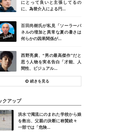
にとって良いと主張してるの
に、為替介入による円...
百田尚樹氏が私見「ソーラーパ
ネルの増加と異常な夏の暑さは
何らかの因果関係が...
西野亮廣、“男の最高傑作”だと
思う人物を実名告白「才能、人
間性、ビジュアル...
続きを見る
ックアップ
洪水で濁流にのまれた学校から娘
を救出、父親の決断に称賛続々
一部では「危険...