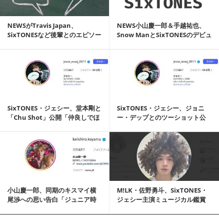
NEWSがTravis Japan、
NEWS小山慶一郎＆手越祐也、
SixTONESなど後輩とのエピソー
Snow ManとSixTONESのデビュ
ド...
ー...
記事を読む
SixTONES・ジェシー、堂本剛と
SixTONES・ジェシー、ジョニ
「Chu Shot」公開「仲良しでほ
ー・デップとのツーショット公
っ...
開「沢山のハ...
記事を読む
小山慶一郎、同期のキスマイ横
M!LK・佐野勇斗、SixTONES・
尾渉への思い告白「ジュニア時
ジェシー主演ミュージカル鑑賞
代同じグループ」
「とんで...