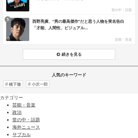
世の中・話題
む
5
西野亮廣、“男の最高傑作”だと思う人物を実名告白
「才能、人間性、ビジュアル...
芸能・音楽
続きを見る
人気のキーワード
橋下徹
小沢一郎
カテゴリー
芸能・音楽
政治
世の中・話題
海外ニュース
サブカル