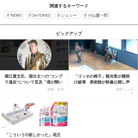
関連するキーワード
NEWS
SixTONES
ジェシー
小山慶一郎
ピックアップ
記事を読む
堀江貴文氏、国分太一の“コンプ
「ゴッホの椅子」観光客が腰掛
ラ違反”について言及「僕が聞い
け破壊 美術館が映像公開し声
てる話が本当だ...
明「悪夢が現実に」
芸能・音楽
海外ニュー
ス
「こういうの欲しかった」花王