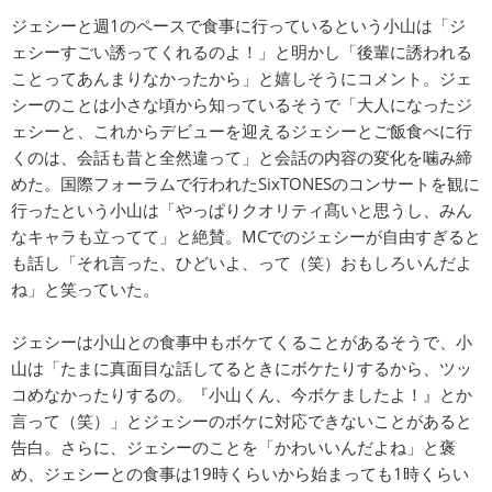
ジェシーと週1のペースで食事に行っているという小山は「ジ
ェシーすごい誘ってくれるのよ！」と明かし「後輩に誘われる
ことってあんまりなかったから」と嬉しそうにコメント。ジェ
シーのことは小さな頃から知っているそうで「大人になったジ
ェシーと、これからデビューを迎えるジェシーとご飯食べに行
くのは、会話も昔と全然違って」と会話の内容の変化を噛み締
めた。国際フォーラムで行われたSixTONESのコンサートを観に
行ったという小山は「やっぱりクオリティ髙いと思うし、みん
なキャラも立ってて」と絶賛。MCでのジェシーが自由すぎると
も話し「それ言った、ひどいよ、って（笑）おもしろいんだよ
ね」と笑っていた。
ジェシーは小山との食事中もボケてくることがあるそうで、小
山は「たまに真面目な話してるときにボケたりするから、ツッ
コめなかったりするの。『小山くん、今ボケましたよ！』とか
言って（笑）」とジェシーのボケに対応できないことがあると
告白。さらに、ジェシーのことを「かわいいんだよね」と褒
め、ジェシーとの食事は19時くらいから始まっても1時くらい