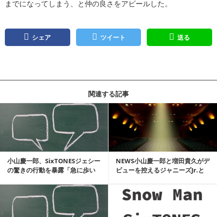
までになってしまう、と仲の良さをアピールした。
シェア
ツイート
送る
関連する記事
記事を読む
小山慶一郎、SixTONESジェシー
NEWS小山慶一郎と増田貴久がデ
の驚きの行動を暴露「急に歩い
ビューを控えるジャニーズJr.と
ててボケたり…」
の交流を告白
記事を読む