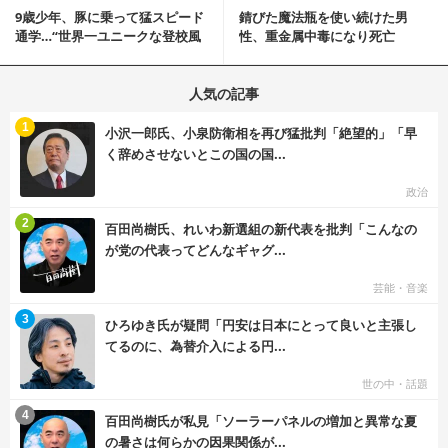
9歳少年、豚に乗って猛スピード
錆びた魔法瓶を使い続けた男
通学…“世界一ユニークな登校風
性、重金属中毒になり死亡
景”が話題に
人気の記事
む
1
小沢一郎氏、小泉防衛相を再び猛批判「絶望的」「早
く辞めさせないとこの国の国...
政治
む
2
百田尚樹氏、れいわ新選組の新代表を批判「こんなの
が党の代表ってどんなギャグ...
芸能・音楽
む
3
ひろゆき氏が疑問「円安は日本にとって良いと主張し
てるのに、為替介入による円...
世の中・話題
む
4
百田尚樹氏が私見「ソーラーパネルの増加と異常な夏
の暑さは何らかの因果関係が...