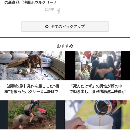
の新商品『洗面ボウルクリーナ
ー』がSNSで話題に
世の中・話
題
全てのピックアップ
おすすめ
記事を読む
【感動映像】発作を起こした“相
「死んだはず」の男性が棺の中
棒”を救ったボクサー犬…SNSで
で動き出し、参列者騒然…映像が
称賛の声殺到...
拡散
記事を読む