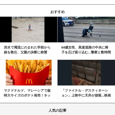
おすすめ
記事を読む
洪水で濁流にのまれた学校から
64歳女性、高速道路の中央に椅
娘を救出、父親の決断に称賛
子を広げ座り込む…警察と数時間
続々 一部では「危険...
にらみ合い
記事を読む
マクドナルド、マレーシアで超
「ファイナル・デスティネーシ
特大サイズのポテト発売！ネッ
ョン」上映中に天井が崩落…映画
ト反響「ヤバすぎる」
と現実の重なりに...
人気の記事