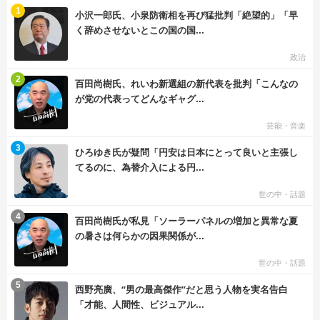
む
1
小沢一郎氏、小泉防衛相を再び猛批判「絶望的」「早
く辞めさせないとこの国の国...
政治
む
2
百田尚樹氏、れいわ新選組の新代表を批判「こんなの
が党の代表ってどんなギャグ...
芸能・音楽
む
3
ひろゆき氏が疑問「円安は日本にとって良いと主張し
てるのに、為替介入による円...
世の中・話題
む
4
百田尚樹氏が私見「ソーラーパネルの増加と異常な夏
の暑さは何らかの因果関係が...
世の中・話題
む
5
西野亮廣、“男の最高傑作”だと思う人物を実名告白
「才能、人間性、ビジュアル...