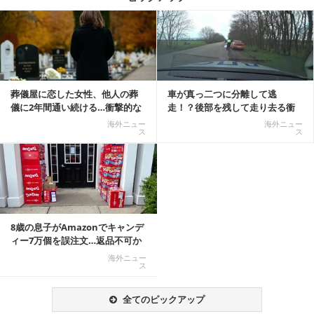
記事を読む
葬儀屋に恋した女性、他人の葬
車が真っ二つに分離して逃
儀に2年間通い続ける…衝撃的な
走！？後部を残して走り去る衝
結末に
撃映像が話題に
海外ニュー
海外ニュー
ス
ス
8歳の息子がAmazonでキャンデ
ィー7万個を誤注文…返品不可か
ら感動の結末へ
海外ニュー
ス
全てのピックアップ