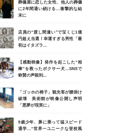
葬儀屋に恋した女性、他人の葬儀
に2年間通い続ける…衝撃的な結
末に
店員の“渡し間違い”で宝くじ1億
円超え当選！幸運すぎる男性「最
初はイタズラ...
【感動映像】発作を起こした“相
棒”を救ったボクサー犬…SNSで
称賛の声殺到...
「ゴッホの椅子」観光客が腰掛け
破壊 美術館が映像公開し声明
「悪夢が現実に」
9歳少年、豚に乗って猛スピード
通学…“世界一ユニークな登校風