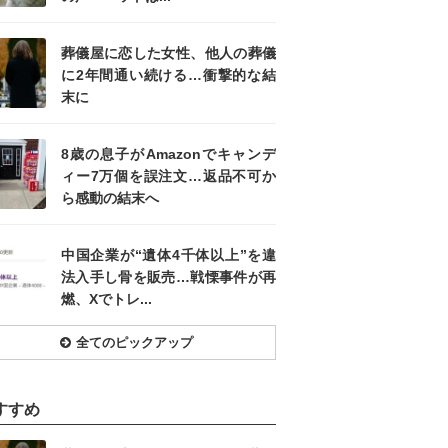
葬儀屋に恋した女性、他人の葬儀
に2年間通い続ける…衝撃的な結
末に
8歳の息子がAmazonでキャンデ
ィー7万個を誤注文…返品不可か
ら感動の結末へ
中国企業が“遺体4千体以上”を違
法入手し骨を販売…戦慄事件が再
燃、Xでトレ...
全てのピックアップ
すすめ