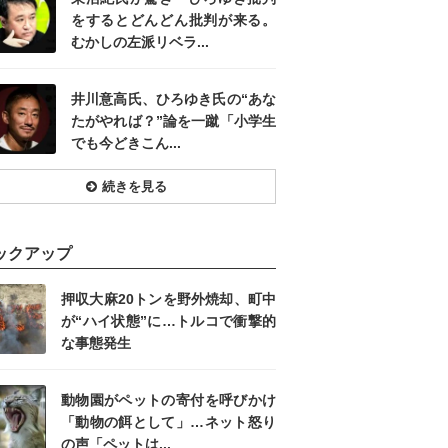
をするとどんどん批判が来る。
むかしの左派リベラ...
井川意高氏、ひろゆき氏の“あな
たがやれば？”論を一蹴「小学生
でも今どきこん...
続きを見る
ックアップ
押収大麻20トンを野外焼却、町中
が“ハイ状態”に…トルコで衝撃的
な事態発生
動物園がペットの寄付を呼びかけ
「動物の餌として」…ネット怒り
の声「ペットは...