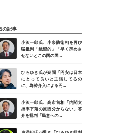
気の記事
小沢一郎氏、小泉防衛相を再び
猛批判「絶望的」「早く辞めさ
せないとこの国の国...
ひろゆき氏が疑問「円安は日本
にとって良いと主張してるの
に、為替介入による円...
小沢一郎氏、高市首相「内閣支
持率下落の原因分からない」答
弁を批判「民意への...
東浩紀氏が驚き「ひろゆき批判