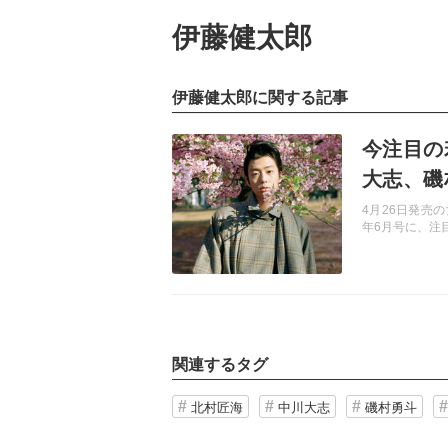
伊藤健太郎
伊藤健太郎に関する記事
記事を読む
今注目の
大志、磯
に登場
4月26日発売の
年6月号に、注
関連するタグ
北村匠海
中川大志
磯村勇斗