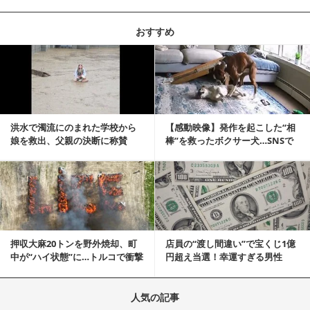
おすすめ
記事を読む
洪水で濁流にのまれた学校から
【感動映像】発作を起こした“相
娘を救出、父親の決断に称賛
棒”を救ったボクサー犬…SNSで
続々 一部では「危険...
称賛の声殺到...
記事を読む
押収大麻20トンを野外焼却、町
店員の“渡し間違い”で宝くじ1億
中が“ハイ状態”に…トルコで衝撃
円超え当選！幸運すぎる男性
的な事態発生
「最初はイタズラ...
人気の記事