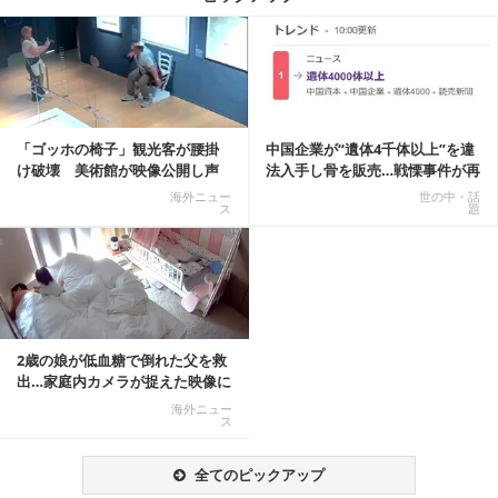
記事を読む
「ゴッホの椅子」観光客が腰掛
中国企業が“遺体4千体以上”を違
け破壊 美術館が映像公開し声
法入手し骨を販売…戦慄事件が再
明「悪夢が現実に」
燃、Xでトレ...
海外ニュー
世の中・話
ス
題
2歳の娘が低血糖で倒れた父を救
出…家庭内カメラが捉えた映像に
称賛の声相次ぐ
海外ニュー
ス
全てのピックアップ