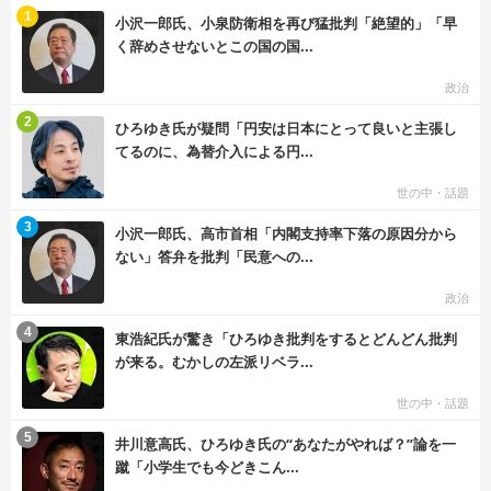
む
1
小沢一郎氏、小泉防衛相を再び猛批判「絶望的」「早
く辞めさせないとこの国の国...
政治
む
2
ひろゆき氏が疑問「円安は日本にとって良いと主張し
てるのに、為替介入による円...
世の中・話題
む
3
小沢一郎氏、高市首相「内閣支持率下落の原因分から
ない」答弁を批判「民意への...
政治
む
4
東浩紀氏が驚き「ひろゆき批判をするとどんどん批判
が来る。むかしの左派リベラ...
世の中・話題
む
5
井川意高氏、ひろゆき氏の“あなたがやれば？”論を一
蹴「小学生でも今どきこん...