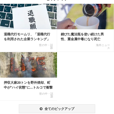
記事を読む
退職代行モームリ、「退職代行
錆びた魔法瓶を使い続けた男
を利用された企業ランキング」
性、重金属中毒になり死亡
公開
世の中・話
海外ニュー
題
ス
押収大麻20トンを野外焼却、町
中が“ハイ状態”に…トルコで衝撃
的な事態発生
世の中・話
題
全てのピックアップ