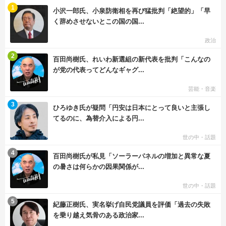
む
1
小沢一郎氏、小泉防衛相を再び猛批判「絶望的」「早
く辞めさせないとこの国の国...
政治
む
2
百田尚樹氏、れいわ新選組の新代表を批判「こんなの
が党の代表ってどんなギャグ...
芸能・音楽
む
3
ひろゆき氏が疑問「円安は日本にとって良いと主張し
てるのに、為替介入による円...
世の中・話題
む
4
百田尚樹氏が私見「ソーラーパネルの増加と異常な夏
の暑さは何らかの因果関係が...
世の中・話題
む
5
紀藤正樹氏、実名挙げ自民党議員を評価「過去の失敗
を乗り越え気骨のある政治家...