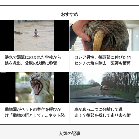
おすすめ
記事を読む
洪水で濁流にのまれた学校から
ロシア男性、後頭部に伸びた11
娘を救出、父親の決断に称賛
センチの角を除去 医師も驚愕
続々 一部では「危険...
「医師人生で初」
記事を読む
動物園がペットの寄付を呼びか
車が真っ二つに分離して逃
け「動物の餌として」…ネット怒
走！？後部を残して走り去る衝
りの声「ペットは...
撃映像が話題に
人気の記事