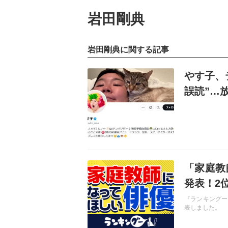
岩田剛典
岩田剛典に関する記事
記事を読む
やす子、
誤読”…
記事を読む
「家庭教
発表！2
『ランキングー
表しました。