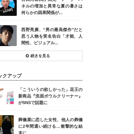
ネルの増加と異常な夏の暑さは
何らかの因果関係が...
西野亮廣、“男の最高傑作”だと
思う人物を実名告白「才能、人
間性、ビジュアル...
続きを見る
ックアップ
「こういうの欲しかった」花王の
新商品『洗面ボウルクリーナー』
がSNSで話題に
葬儀屋に恋した女性、他人の葬儀
に2年間通い続ける…衝撃的な結
末に