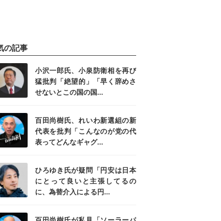
気の記事
小沢一郎氏、小泉防衛相を再び
猛批判「絶望的」「早く辞めさ
せないとこの国の国...
百田尚樹氏、れいわ新選組の新
代表を批判「こんなのが党の代
表ってどんなギャグ...
ひろゆき氏が疑問「円安は日本
にとって良いと主張してるの
に、為替介入による円...
百田尚樹氏が私見「ソーラーパ