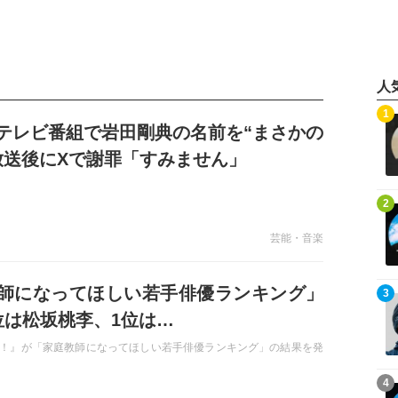
人
記事を読む
1
テレビ番組で岩田剛典の名前を“まさかの
放送後にXで謝罪「すみません」
記事を読む
2
芸能・音楽
師になってほしい若手俳優ランキング」
記事を読む
3
位は松坂桃李、1位は…
！』が「家庭教師になってほしい若手俳優ランキング」の結果を発
記事を読む
4