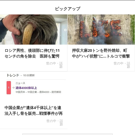
ピックアップ
記事を読む
ロシア男性、後頭部に伸びた11
押収大麻20トンを野外焼却、町
センチの角を除去 医師も驚愕
中が“ハイ状態”に…トルコで衝撃
「医師人生で初」
的な事態発生
世の中・話
世の中・話
題
題
中国企業が“遺体4千体以上”を違
法入手し骨を販売…戦慄事件が再
燃、Xでトレ...
世の中・話
題