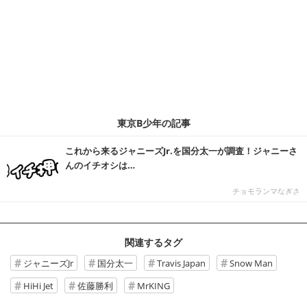
東京B少年の記事
これから来るジャニーズJr.を国分太一が調査！ジャニーさ
んのイチオシは…
チョモランマなぎさ
関連するタグ
ジャニーズJr
国分太一
Travis Japan
Snow Man
HiHi Jet
佐藤勝利
MrKING