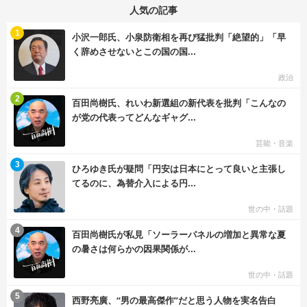
人気の記事
む
1
小沢一郎氏、小泉防衛相を再び猛批判「絶望的」「早
く辞めさせないとこの国の国...
政治
む
2
百田尚樹氏、れいわ新選組の新代表を批判「こんなの
が党の代表ってどんなギャグ...
芸能・音楽
む
3
ひろゆき氏が疑問「円安は日本にとって良いと主張し
てるのに、為替介入による円...
世の中・話題
む
4
百田尚樹氏が私見「ソーラーパネルの増加と異常な夏
の暑さは何らかの因果関係が...
世の中・話題
む
5
西野亮廣、“男の最高傑作”だと思う人物を実名告白