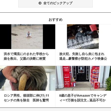
全てのピックアップ
おすすめ
記事を読む
洪水で濁流にのまれた学校から
放火犯、失敗し自ら炎に包まれ
娘を救出、父親の決断に称賛
逃走…豪警察が防犯カメラ映像公
続々 一部では「危険...
開
記事を読む
ロシア男性、後頭部に伸びた11
8歳の息子がAmazonでキャンデ
センチの角を除去 医師も驚愕
ィー7万個を誤注文…返品不可か
「医師人生で初」
ら感動の結末へ