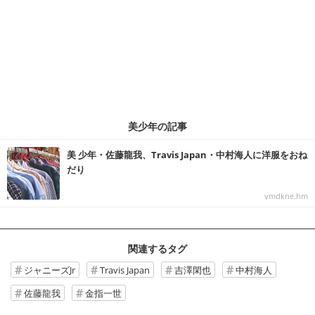
美少年の記事
美 少年・佐藤龍我、Travis Japan・中村海人に洋服をおね
だり
ymdkne.hm
関連するタグ
ジャニーズJr
Travis Japan
吉澤閑也
中村海人
佐藤龍我
金指一世