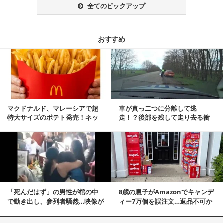
全てのピックアップ
おすすめ
記事を読む
マクドナルド、マレーシアで超
車が真っ二つに分離して逃
特大サイズのポテト発売！ネッ
走！？後部を残して走り去る衝
ト反響「ヤバすぎる」
撃映像が話題に
記事を読む
「死んだはず」の男性が棺の中
8歳の息子がAmazonでキャンデ
で動き出し、参列者騒然…映像が
ィー7万個を誤注文…返品不可か
拡散
ら感動の結末へ