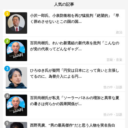
人気の記事
む
1
小沢一郎氏、小泉防衛相を再び猛批判「絶望的」「早
く辞めさせないとこの国の国...
政治
む
2
百田尚樹氏、れいわ新選組の新代表を批判「こんなの
が党の代表ってどんなギャグ...
芸能・音楽
む
3
ひろゆき氏が疑問「円安は日本にとって良いと主張し
てるのに、為替介入による円...
世の中・話題
む
4
百田尚樹氏が私見「ソーラーパネルの増加と異常な夏
の暑さは何らかの因果関係が...
世の中・話題
む
5
西野亮廣、“男の最高傑作”だと思う人物を実名告白