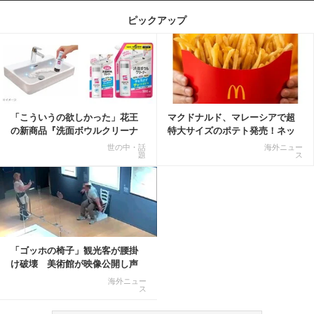
ピックアップ
記事を読む
「こういうの欲しかった」花王
マクドナルド、マレーシアで超
の新商品『洗面ボウルクリーナ
特大サイズのポテト発売！ネッ
ー』がSNSで話題に
ト反響「ヤバすぎる」
世の中・話
海外ニュー
題
ス
「ゴッホの椅子」観光客が腰掛
け破壊 美術館が映像公開し声
明「悪夢が現実に」
海外ニュー
ス