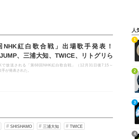
人
記事を読む
1
回NHK紅白歌合戦」出場歌手発表！
ay!JUMP、三浦大知、TWICE、リトグリら
Kで放送される「第68回NHK紅白歌合戦」（12月31日後7:15～
記事を読む
場歌手が発表された。
2
記事を読む
3
SHISHAMO
三浦大知
TWICE
記事を読む
4