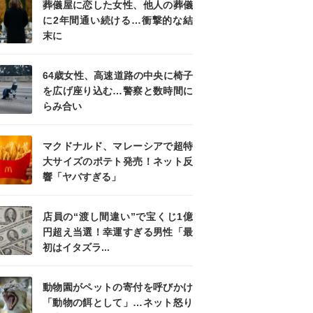
葬儀屋に恋した女性、他人の葬儀
に2年間通い続ける…衝撃的な結
末に
64歳女性、高速道路の中央に椅子
を広げ座り込む…警察と数時間に
らみ合い
マクドナルド、マレーシアで超特
大サイズのポテト発売！ネット反
響「ヤバすぎる」
店員の“渡し間違い”で宝くじ1億
円超え当選！幸運すぎる男性「最
初はイタズラ...
動物園がペットの寄付を呼びかけ
「動物の餌として」…ネット怒り