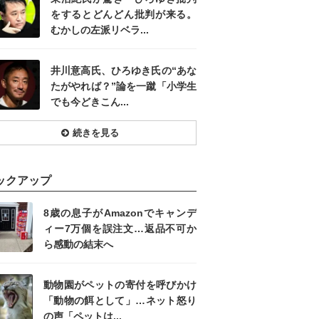
をするとどんどん批判が来る。
むかしの左派リベラ...
井川意高氏、ひろゆき氏の“あな
たがやれば？”論を一蹴「小学生
でも今どきこん...
続きを見る
ックアップ
8歳の息子がAmazonでキャンデ
ィー7万個を誤注文…返品不可か
ら感動の結末へ
動物園がペットの寄付を呼びかけ
「動物の餌として」…ネット怒り
の声「ペットは...