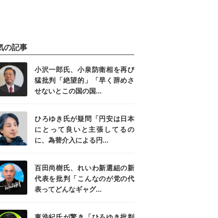
気の記事
小沢一郎氏、小泉防衛相を再び
猛批判「絶望的」「早く辞めさ
せないとこの国の国...
ひろゆき氏が疑問「円安は日本
にとって良いと主張してるの
に、為替介入による円...
百田尚樹氏、れいわ新選組の新
代表を批判「こんなのが党の代
表ってどんなギャグ...
東浩紀氏が驚き「ひろゆき批判