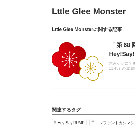
Lttle Glee Monster
Lttle Glee Monsterに関する記事
記事を読む
「第68
Hey!S
初出場
大みそかにNH
11:45）の出
関連するタグ
Hey!Say!JUMP
エレファントカシマシ