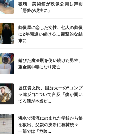
破壊 美術館が映像公開し声明
「悪夢が現実に」
葬儀屋に恋した女性、他人の葬儀
に2年間通い続ける…衝撃的な結
末に
錆びた魔法瓶を使い続けた男性、
重金属中毒になり死亡
堀江貴文氏、国分太一の“コンプ
ラ違反”について言及「僕が聞い
てる話が本当だ...
洪水で濁流にのまれた学校から娘
を救出、父親の決断に称賛続々
一部では「危険...