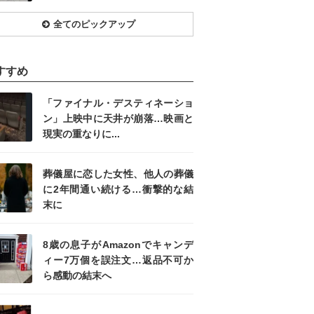
全てのピックアップ
すすめ
「ファイナル・デスティネーショ
ン」上映中に天井が崩落…映画と
現実の重なりに...
葬儀屋に恋した女性、他人の葬儀
に2年間通い続ける…衝撃的な結
末に
8歳の息子がAmazonでキャンデ
ィー7万個を誤注文…返品不可か
ら感動の結末へ