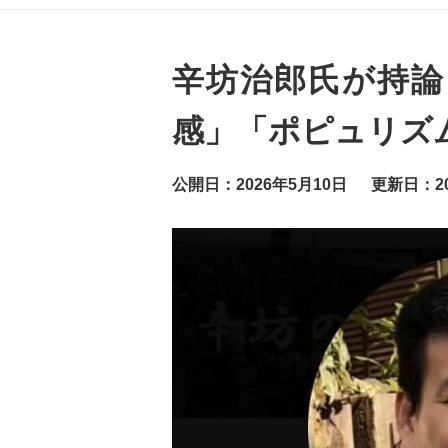
グ
ッ
ト
ニ
ュ
辛坊治郎氏が持論
ー
ス
感」「ポピュリズ
公開日：2026年5月10日
更新日：20