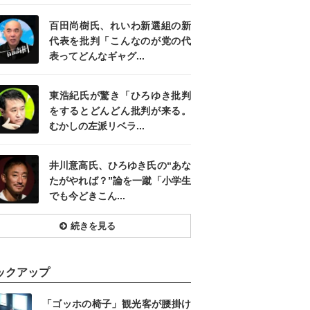
百田尚樹氏、れいわ新選組の新
代表を批判「こんなのが党の代
表ってどんなギャグ...
東浩紀氏が驚き「ひろゆき批判
をするとどんどん批判が来る。
むかしの左派リベラ...
井川意高氏、ひろゆき氏の“あな
たがやれば？”論を一蹴「小学生
でも今どきこん...
続きを見る
ックアップ
「ゴッホの椅子」観光客が腰掛け