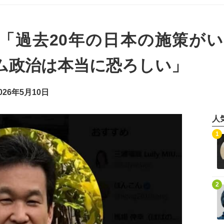
「過去20年の日本の施策が
ム政治は本当に恐ろしい」
26年5月10日
人
記事を読む
1
記事を読む
2