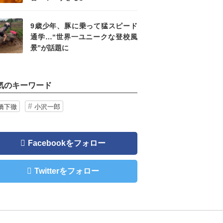
9歳少年、豚に乗って猛スピード
通学…“世界一ユニークな登校風
景”が話題に
気のキーワード
橋下徹
小沢一郎
Facebookをフォロー
Twitterをフォロー