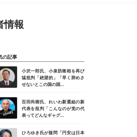
演者情報
気の記事
小沢一郎氏、小泉防衛相を再び
猛批判「絶望的」「早く辞めさ
せないとこの国の国...
百田尚樹氏、れいわ新選組の新
代表を批判「こんなのが党の代
表ってどんなギャグ...
ひろゆき氏が疑問「円安は日本