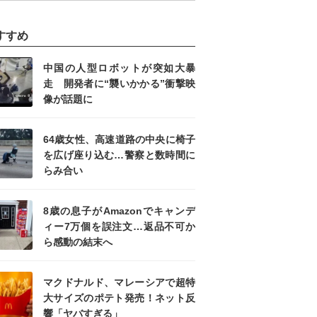
すすめ
中国の人型ロボットが突如大暴
走 開発者に“襲いかかる”衝撃映
像が話題に
64歳女性、高速道路の中央に椅子
を広げ座り込む…警察と数時間に
らみ合い
8歳の息子がAmazonでキャンデ
ィー7万個を誤注文…返品不可か
ら感動の結末へ
マクドナルド、マレーシアで超特
大サイズのポテト発売！ネット反
響「ヤバすぎる」