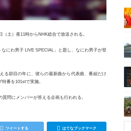
記事を読む
16日（土）夜11時からNHK総合で放送される。
記事を読む
ts なにわ男子 LIVE SPECIAL」と題し、なにわ男子が登
記事を読む
を迎える節目の年に、彼らの最新曲から代表曲、番組だけ
特番を101stで実施。
記事を読む
の質問にメンバーが答える企画も行われる。
ツイートする
はてなブックマーク