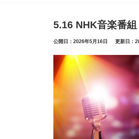
グ
ッ
ト
ニ
ュ
5.16 NHK音楽番
ー
ス
公開日：2026年5月16日
更新日：20