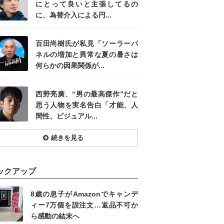
にとって良いと主張してるの
に、為替介入による円...
百田尚樹氏が私見「ソーラーパ
ネルの増加と異常な夏の暑さは
何らかの因果関係が...
西野亮廣、“男の最高傑作”だと
思う人物を実名告白「才能、人
間性、ビジュアル...
続きを見る
ックアップ
8歳の息子がAmazonでキャンデ
ィー7万個を誤注文…返品不可か
ら感動の結末へ