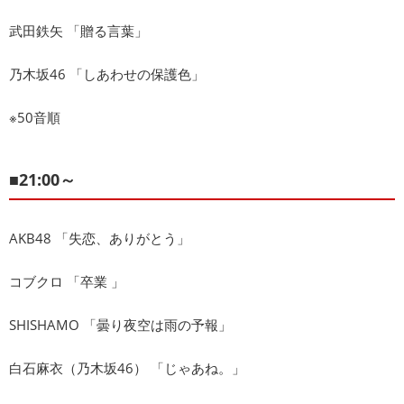
武田鉄矢 「贈る言葉」
乃木坂46 「しあわせの保護色」
※50音順
■21:00～
AKB48 「失恋、ありがとう」
コブクロ 「卒業 」
SHISHAMO 「曇り夜空は雨の予報」
白石麻衣（乃木坂46） 「じゃあね。」