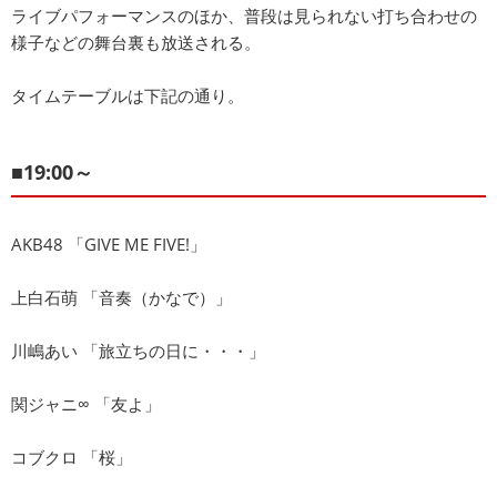
ライブパフォーマンスのほか、普段は見られない打ち合わせの
様子などの舞台裏も放送される。
タイムテーブルは下記の通り。
■19:00～
AKB48 「GIVE ME FIVE!」
上白石萌 「音奏（かなで）」
川嶋あい 「旅立ちの日に・・・」
関ジャニ∞ 「友よ」
コブクロ 「桜」