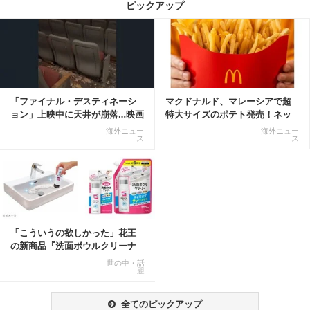
ピックアップ
記事を読む
「ファイナル・デスティネーシ
マクドナルド、マレーシアで超
ョン」上映中に天井が崩落…映画
特大サイズのポテト発売！ネッ
と現実の重なりに...
ト反響「ヤバすぎる」
海外ニュー
海外ニュー
ス
ス
「こういうの欲しかった」花王
の新商品『洗面ボウルクリーナ
ー』がSNSで話題に
世の中・話
題
全てのピックアップ