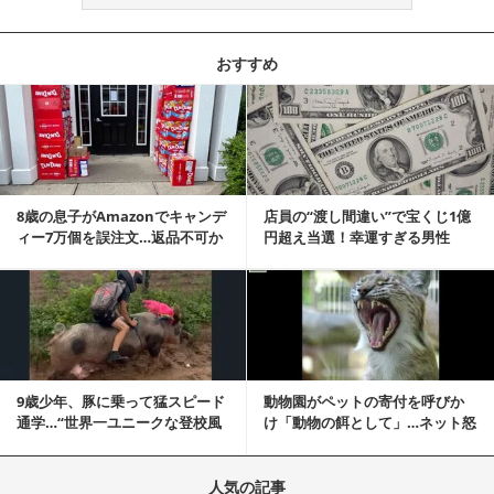
おすすめ
記事を読む
8歳の息子がAmazonでキャンデ
店員の“渡し間違い”で宝くじ1億
ィー7万個を誤注文…返品不可か
円超え当選！幸運すぎる男性
ら感動の結末へ
「最初はイタズラ...
記事を読む
9歳少年、豚に乗って猛スピード
動物園がペットの寄付を呼びか
通学…“世界一ユニークな登校風
け「動物の餌として」…ネット怒
景”が話題に
りの声「ペットは...
人気の記事