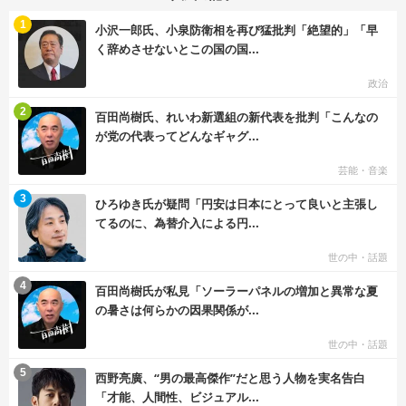
む
1
小沢一郎氏、小泉防衛相を再び猛批判「絶望的」「早
く辞めさせないとこの国の国...
政治
む
2
百田尚樹氏、れいわ新選組の新代表を批判「こんなの
が党の代表ってどんなギャグ...
芸能・音楽
む
3
ひろゆき氏が疑問「円安は日本にとって良いと主張し
てるのに、為替介入による円...
世の中・話題
む
4
百田尚樹氏が私見「ソーラーパネルの増加と異常な夏
の暑さは何らかの因果関係が...
世の中・話題
む
5
西野亮廣、“男の最高傑作”だと思う人物を実名告白
「才能、人間性、ビジュアル...