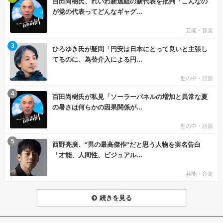
百田尚樹氏、れいわ新選組の新代表を批判「こんなの
が党の代表ってどんなギャグ...
芸能・音楽
む
3
ひろゆき氏が疑問「円安は日本にとって良いと主張し
てるのに、為替介入による円...
世の中・話題
む
4
百田尚樹氏が私見「ソーラーパネルの増加と異常な夏
の暑さは何らかの因果関係が...
世の中・話題
む
5
西野亮廣、“男の最高傑作”だと思う人物を実名告白
「才能、人間性、ビジュアル...
芸能・音楽
続きを見る