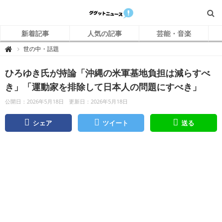
新着記事
人気の記事
芸能・音楽
グ
世の中・話題

グ
ッ
ト
ひろゆき氏が持論「沖縄の米軍基地負担は減らすべ
ニ
ュ
ー
き」「運動家を排除して日本人の問題にすべき」
ス
公開日：2026年5月18日
更新日：2026年5月18日
シェア
ツイート
送る