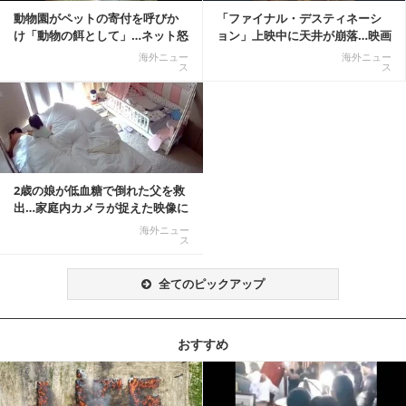
動物園がペットの寄付を呼びか
「ファイナル・デスティネーシ
け「動物の餌として」…ネット怒
ョン」上映中に天井が崩落…映画
りの声「ペットは...
と現実の重なりに...
海外ニュー
海外ニュー
ス
ス
2歳の娘が低血糖で倒れた父を救
出…家庭内カメラが捉えた映像に
称賛の声相次ぐ
海外ニュー
ス
全てのピックアップ
おすすめ
記事を読む