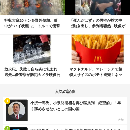
押収大麻20トンを野外焼却、町
「死んだはず」の男性が棺の中
中が“ハイ状態”に…トルコで衝撃
で動き出し、参列者騒然…映像が
的な事態発生
拡散
記事を読む
放火犯、失敗し自ら炎に包まれ
マクドナルド、マレーシアで超
逃走…豪警察が防犯カメラ映像公
特大サイズのポテト発売！ネッ
開
ト反響「ヤバすぎる」
人気の記事
む
1
小沢一郎氏、小泉防衛相を再び猛批判「絶望的」「早
く辞めさせないとこの国の国...
政治
む
2