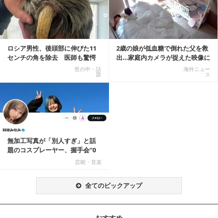
ロシア男性、後頭部に伸びた11
2歳の娘が低血糖で倒れた父を救
センチの角を除去 医師も驚愕
出…家庭内カメラが捉えた映像に
「医師人生で初」
称賛の声相次ぐ
世の中・話
海外ニュー
題
ス
無加工写真が「別人すぎ」と話
題のコスプレーヤー、握手会“0
人”を報告「中止...
芸能・音楽
全てのピックアップ
おすすめ