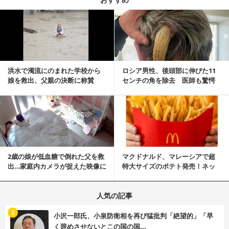
記事を読む
洪水で濁流にのまれた学校から
ロシア男性、後頭部に伸びた11
娘を救出、父親の決断に称賛
センチの角を除去 医師も驚愕
続々 一部では「危険...
「医師人生で初」
記事を読む
2歳の娘が低血糖で倒れた父を救
マクドナルド、マレーシアで超
出…家庭内カメラが捉えた映像に
特大サイズのポテト発売！ネッ
称賛の声相次ぐ
ト反響「ヤバすぎる」
人気の記事
む
1
小沢一郎氏、小泉防衛相を再び猛批判「絶望的」「早
く辞めさせないとこの国の国...