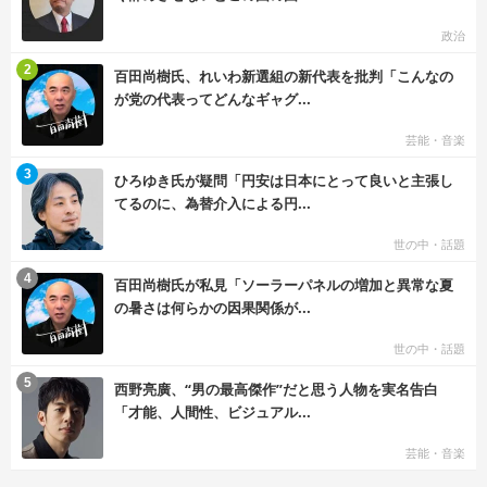
政治
む
2
百田尚樹氏、れいわ新選組の新代表を批判「こんなの
が党の代表ってどんなギャグ...
芸能・音楽
む
3
ひろゆき氏が疑問「円安は日本にとって良いと主張し
てるのに、為替介入による円...
世の中・話題
む
4
百田尚樹氏が私見「ソーラーパネルの増加と異常な夏
の暑さは何らかの因果関係が...
世の中・話題
む
5
西野亮廣、“男の最高傑作”だと思う人物を実名告白
「才能、人間性、ビジュアル...
芸能・音楽