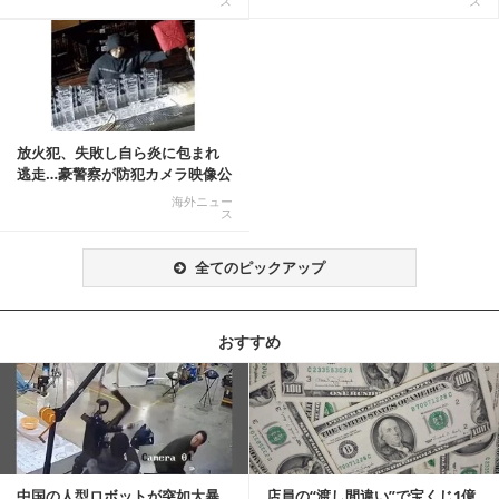
ス
ス
放火犯、失敗し自ら炎に包まれ
逃走…豪警察が防犯カメラ映像公
開
海外ニュー
ス
全てのピックアップ
おすすめ
記事を読む
中国の人型ロボットが突如大暴
店員の“渡し間違い”で宝くじ1億