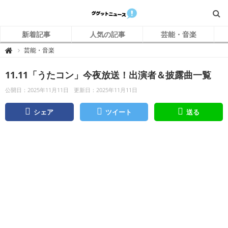
新着記事
人気の記事
芸能・音楽
グ
芸能・音楽

グ
ッ
ト
11.11「うたコン」今夜放送！出演者＆披露曲一覧
ニ
ュ
ー
公開日：2025年11月11日
更新日：2025年11月11日
ス
シェア
ツイート
送る