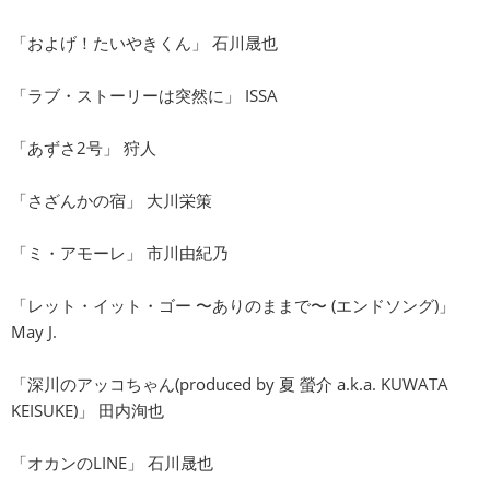
「およげ！たいやきくん」 石川晟也
「ラブ・ストーリーは突然に」 ISSA
「あずさ2号」 狩人
「さざんかの宿」 大川栄策
「ミ・アモーレ」 市川由紀乃
「レット・イット・ゴー 〜ありのままで〜 (エンドソング)」
May J.
「深川のアッコちゃん(produced by 夏 螢介 a.k.a. KUWATA
KEISUKE)」 田内洵也
「オカンのLINE」 石川晟也