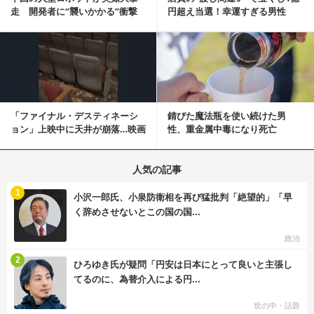
走 開発者に“襲いかかる”衝撃
円超え当選！幸運すぎる男性
映像が話題に
「最初はイタズラ...
記事を読む
「ファイナル・デスティネーシ
錆びた魔法瓶を使い続けた男
ョン」上映中に天井が崩落…映画
性、重金属中毒になり死亡
と現実の重なりに...
人気の記事
む
1
小沢一郎氏、小泉防衛相を再び猛批判「絶望的」「早
く辞めさせないとこの国の国...
政治
む
2
ひろゆき氏が疑問「円安は日本にとって良いと主張し
てるのに、為替介入による円...
世の中・話題