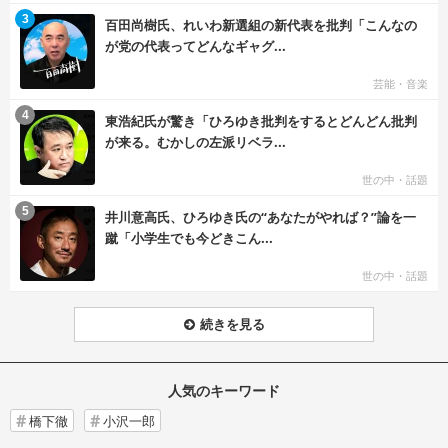
む
3
百田尚樹氏、れいわ新選組の新代表を批判「こんなの
が党の代表ってどんなギャグ...
芸能・音楽
む
4
東浩紀氏が驚き「ひろゆき批判をするとどんどん批判
が来る。むかしの左派リベラ...
世の中・話題
む
5
井川意高氏、ひろゆき氏の“あなたがやれば？”論を一
蹴「小学生でも今どきこん...
世の中・話題
続きを見る
人気のキーワード
橋下徹
小沢一郎