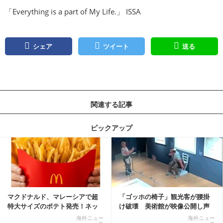
「Everything is a part of My Life.」 ISSA
シェア
ツイート
送る
関連する記事
ピックアップ
記事を読む
マクドナルド、マレーシアで超
「ゴッホの椅子」観光客が腰掛
特大サイズのポテト発売！ネッ
け破壊 美術館が映像公開し声
ト反響「ヤバすぎる」
明「悪夢が現実に」
海外ニュー
海外ニュー