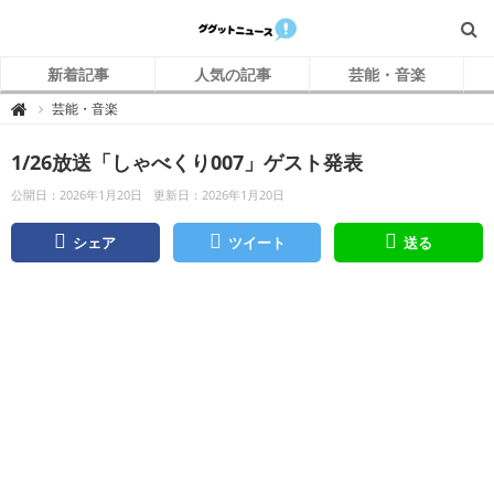
新着記事
人気の記事
芸能・音楽
グ
芸能・音楽

グ
ッ
ト
1/26放送「しゃべくり007」ゲスト発表
ニ
ュ
ー
公開日：2026年1月20日
更新日：2026年1月20日
ス
シェア
ツイート
送る