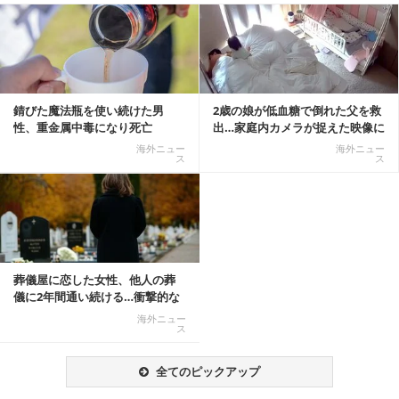
記事を読む
錆びた魔法瓶を使い続けた男
2歳の娘が低血糖で倒れた父を救
性、重金属中毒になり死亡
出…家庭内カメラが捉えた映像に
称賛の声相次ぐ
海外ニュー
海外ニュー
ス
ス
葬儀屋に恋した女性、他人の葬
儀に2年間通い続ける…衝撃的な
結末に
海外ニュー
ス
全てのピックアップ