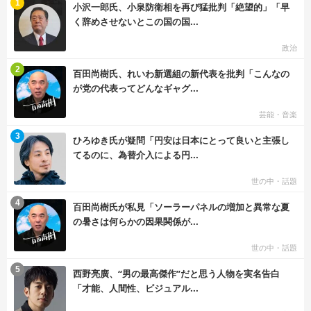
む
1
小沢一郎氏、小泉防衛相を再び猛批判「絶望的」「早
く辞めさせないとこの国の国...
政治
む
2
百田尚樹氏、れいわ新選組の新代表を批判「こんなの
が党の代表ってどんなギャグ...
芸能・音楽
む
3
ひろゆき氏が疑問「円安は日本にとって良いと主張し
てるのに、為替介入による円...
世の中・話題
む
4
百田尚樹氏が私見「ソーラーパネルの増加と異常な夏
の暑さは何らかの因果関係が...
世の中・話題
む
5
西野亮廣、“男の最高傑作”だと思う人物を実名告白
「才能、人間性、ビジュアル...