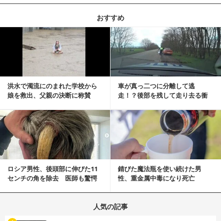
おすすめ
記事を読む
洪水で濁流にのまれた学校から
車が真っ二つに分離して逃
娘を救出、父親の決断に称賛
走！？後部を残して走り去る衝
続々 一部では「危険...
撃映像が話題に
記事を読む
ロシア男性、後頭部に伸びた11
錆びた魔法瓶を使い続けた男
センチの角を除去 医師も驚愕
性、重金属中毒になり死亡
「医師人生で初」
人気の記事