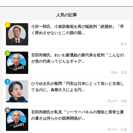
にらみ合い
称賛の声殺到...
人気の記事
む
1
小沢一郎氏、小泉防衛相を再び猛批判「絶望的」「早
く辞めさせないとこの国の国...
政治
む
2
百田尚樹氏、れいわ新選組の新代表を批判「こんなの
が党の代表ってどんなギャグ...
芸能・音楽
む
3
ひろゆき氏が疑問「円安は日本にとって良いと主張し
てるのに、為替介入による円...
世の中・話題
む
4
百田尚樹氏が私見「ソーラーパネルの増加と異常な夏
の暑さは何らかの因果関係が...
世の中・話題