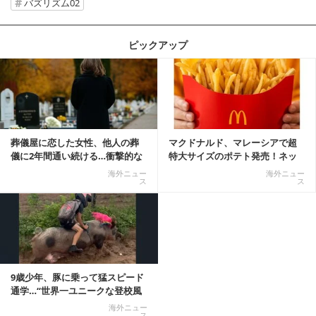
バズリズム02
ピックアップ
記事を読む
葬儀屋に恋した女性、他人の葬
マクドナルド、マレーシアで超
儀に2年間通い続ける…衝撃的な
特大サイズのポテト発売！ネッ
結末に
ト反響「ヤバすぎる」
海外ニュー
海外ニュー
ス
ス
9歳少年、豚に乗って猛スピード
通学…“世界一ユニークな登校風
景”が話題に
海外ニュー
ス