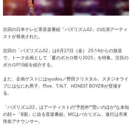
次回の日本テレビ系音楽番組「バズリズム02」の出演アーティ
ストが発表された。
次回の「バズリズム02」は6月27日（金） 25:14からの放送
で、トーク企画として「夏のボカロ祭り2025」を特集。注目の
ボカロP10組を紹介する。
また、企画ゲストにはsyudou／野田クリスタル、スタジオライ
ブにはなにわ男子、f5ve、T.N.T、HONEST BOYZ®が登場す
る。
「バズリズム02」はアーティストの“予想外”“思いのほか”な未知
の顔＝「B面」に迫る音楽番組。MCはバカリズム、進行は市來
玲奈アナウンサー。