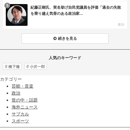
む
5
紀藤正樹氏、実名挙げ自民党議員を評価「過去の失敗
を乗り越え気骨のある政治家...
政治
続きを見る
人気のキーワード
橋下徹
小沢一郎
カテゴリー
芸能・音楽
政治
世の中・話題
海外ニュース
サブカル
スポーツ