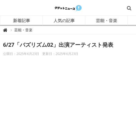
新着記事
人気の記事
芸能・音楽
グ
芸能・音楽

グ
ッ
ト
6/27「バズリズム02」出演アーティスト発表
ニ
ュ
ー
公開日：2025年6月23日
更新日：2025年6月23日
ス