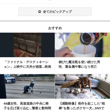
全てのピックアップ
おすすめ
記事を読む
「ファイナル・デスティネーシ
錆びた魔法瓶を使い続けた男
ョン」上映中に天井が崩落…映画
性、重金属中毒になり死亡
と現実の重なりに...
記事を読む
64歳女性、高速道路の中央に椅
【感動映像】発作を起こした“相
子を広げ座り込む…警察と数時間
棒”を救ったボクサー犬…SNSで