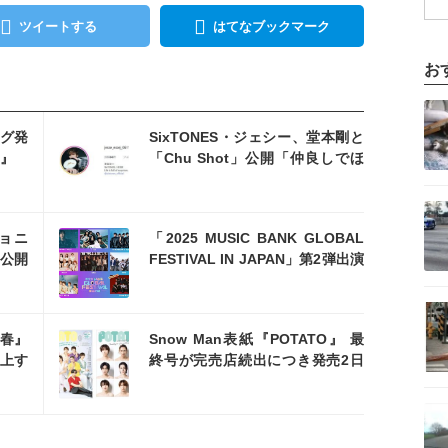
ツイートする
はてなブックマーク
お
記事を読む
を読む
グ発
SixTONES・ジェシー、堂本剛と
ち』
「Chu Shot」公開「仲良しでほ
っこり」「推しと推し」と反響
記事を読む
を読む
ジョニ
「2025 MUSIC BANK GLOBAL
公開
FESTIVAL IN JAPAN」第2弾出演
くれ
者発表！SPゲストにSnow Man
記事を読む
を読む
春』
Snow Man表紙『POTATO』 最
上す
終号が完売店続出につき発売2日
で増刷決定！
記事を読む