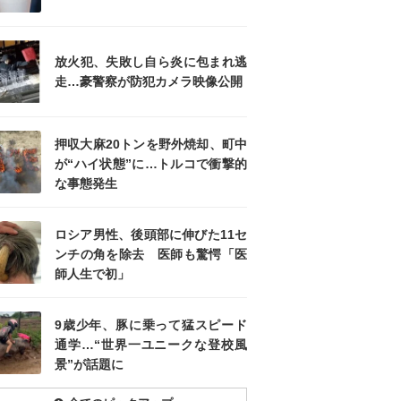
放火犯、失敗し自ら炎に包まれ逃
走…豪警察が防犯カメラ映像公開
押収大麻20トンを野外焼却、町中
が“ハイ状態”に…トルコで衝撃的
な事態発生
ロシア男性、後頭部に伸びた11セ
ンチの角を除去 医師も驚愕「医
師人生で初」
9歳少年、豚に乗って猛スピード
通学…“世界一ユニークな登校風
景”が話題に