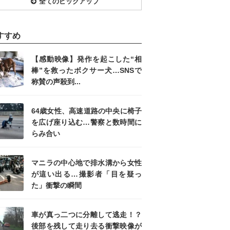
全てのピックアップ
すすめ
【感動映像】発作を起こした“相
棒”を救ったボクサー犬…SNSで
称賛の声殺到...
64歳女性、高速道路の中央に椅子
を広げ座り込む…警察と数時間に
らみ合い
マニラの中心地で排水溝から女性
が這い出る…撮影者「目を疑っ
た」衝撃の瞬間
車が真っ二つに分離して逃走！？
後部を残して走り去る衝撃映像が