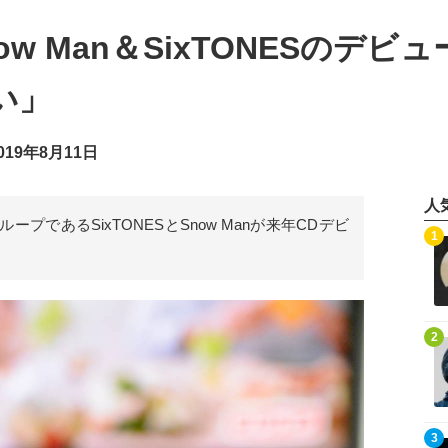
w Man＆SixTONESのデ
い」
19年8月11日
人
であるSixTONESとSnow Manが来年CDデビ
記事を読む
1
記事を読む
2
記事を読む
3