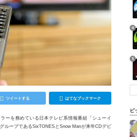
記事を読む
4
記事を読む
5
ツイートする
はてなブックマーク
ピ
レギュラーを務めている日本テレビ系情報番組「シューイ
記事を読む
プであるSixTONESとSnow Manが来年CDデビ