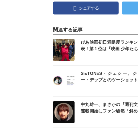
シェアする
関連する記事
記事を読む
記事
ぴあ映画初日満足度ランキン
表！第１位は『映画 少年た
記事を読む
記事
SixTONES・ジェシー、
ー・デップとのツーショット
「沢山のハグと沢山の言葉を
ました」
記事を読む
記事
中丸雄一、まさかの『週刊文
連載開始にファン騒然「斜め
ぎる」「心臓がパニック」