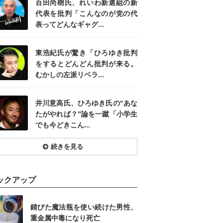
百田尚樹氏、れいわ新選組の新
代表を批判「こんなのが党の代
表ってどんなギャグ...
東浩紀氏が驚き「ひろゆき批判
をするとどんどん批判が来る。
むかしの左派リベラ...
井川意高氏、ひろゆき氏の“あな
たがやれば？”論を一蹴「小学生
でも今どきこん...
続きを見る
ックアップ
錆びた魔法瓶を使い続けた男性、
重金属中毒になり死亡