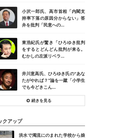
小沢一郎氏、高市首相「内閣支
持率下落の原因分からない」答
弁を批判「民意への...
東浩紀氏が驚き「ひろゆき批判
をするとどんどん批判が来る。
むかしの左派リベラ...
井川意高氏、ひろゆき氏の“あな
たがやれば？”論を一蹴「小学生
でも今どきこん...
続きを見る
ックアップ
洪水で濁流にのまれた学校から娘