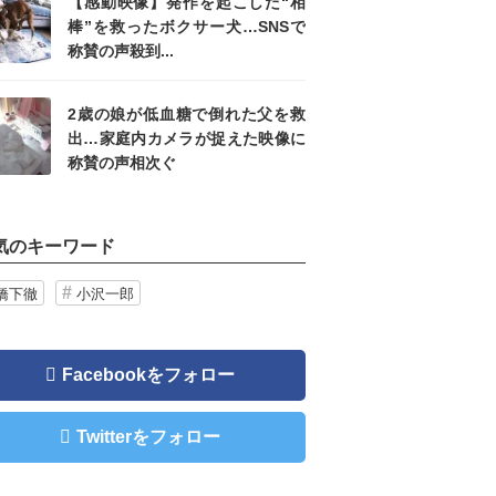
【感動映像】発作を起こした“相
棒”を救ったボクサー犬…SNSで
称賛の声殺到...
2歳の娘が低血糖で倒れた父を救
出…家庭内カメラが捉えた映像に
称賛の声相次ぐ
気のキーワード
橋下徹
小沢一郎
Facebookをフォロー
Twitterをフォロー