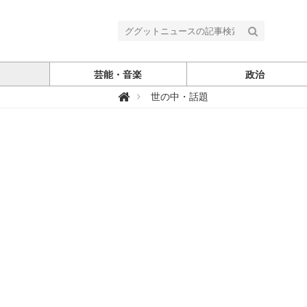
芸能・音楽
政治
グ

世の中・話題
グ
ッ
ト
ニ
ュ
ー
ス