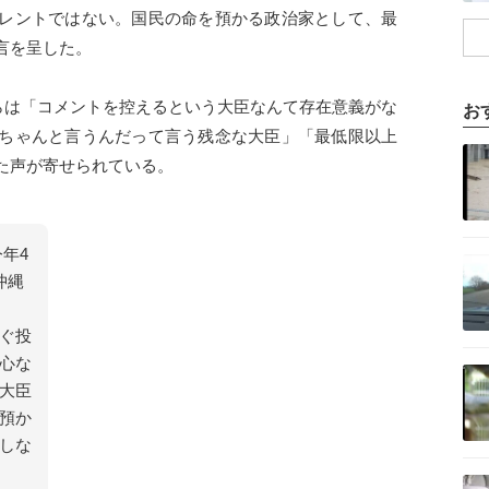
レントではない。国民の命を預かる政治家として、最
言を呈した。
らは「コメントを控えるという大臣なんて存在意義がな
お
ちゃんと言うんだって言う残念な大臣」「最低限以上
記事を読む
た声が寄せられている。
記事を読む
年4
沖縄
ぐ投
記事を読む
心な
大臣
預か
しな
記事を読む