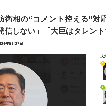
防衛相の“コメント控える”対
発信しない」「大臣はタレント
26年5月27日
人
記事を読む
1
記事を読む
2