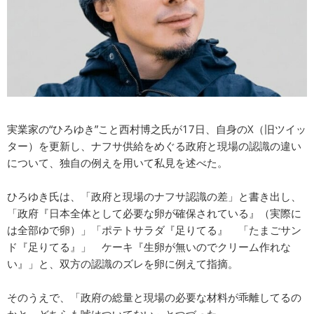
実業家の“ひろゆき”こと西村博之氏が17日、自身のX（旧ツイッ
ター）を更新し、ナフサ供給をめぐる政府と現場の認識の違い
について、独自の例えを用いて私見を述べた。
ひろゆき氏は、「政府と現場のナフサ認識の差」と書き出し、
「政府『日本全体として必要な卵が確保されている』（実際に
は全部ゆで卵）」「ポテトサラダ『足りてる』 「たまごサン
ド『足りてる』」 ケーキ『生卵が無いのでクリーム作れな
い』」と、双方の認識のズレを卵に例えて指摘。
そのうえで、「政府の総量と現場の必要な材料が乖離してるの
かと。どちらも嘘はついてない」とつづった。