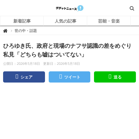
新着記事
人気の記事
芸能・音楽
グ
世の中・話題

グ
ッ
ト
ひろゆき氏、政府と現場のナフサ認識の差をめぐり
ニ
ュ
ー
私見「どちらも嘘はついてない」
ス
公開日：2026年5月18日
更新日：2026年5月18日
シェア
ツイート
送る