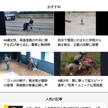
おすすめ
記事を読む
64歳女性、高速道路の中央に椅
洪水で濁流にのまれた学校から
子を広げ座り込む…警察と数時間
娘を救出、父親の決断に称賛
にらみ合い
続々 一部では「危険...
記事を読む
「ゴッホの椅子」観光客が腰掛
9歳少年、豚に乗って猛スピード
け破壊 美術館が映像公開し声
通学…“世界一ユニークな登校風
明「悪夢が現実に」
景”が話題に
人気の記事
む
1