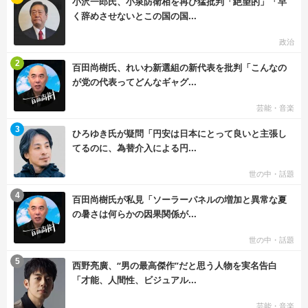
小沢一郎氏、小泉防衛相を再び猛批判「絶望的」「早
く辞めさせないとこの国の国...
政治
む
2
百田尚樹氏、れいわ新選組の新代表を批判「こんなの
が党の代表ってどんなギャグ...
芸能・音楽
む
3
ひろゆき氏が疑問「円安は日本にとって良いと主張し
てるのに、為替介入による円...
世の中・話題
む
4
百田尚樹氏が私見「ソーラーパネルの増加と異常な夏
の暑さは何らかの因果関係が...
世の中・話題
む
5
西野亮廣、“男の最高傑作”だと思う人物を実名告白
「才能、人間性、ビジュアル...
芸能・音楽