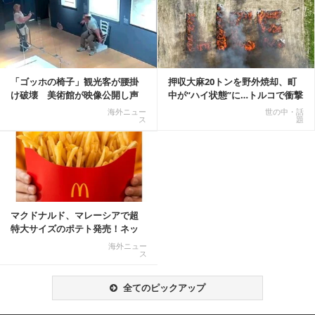
記事を読む
「ゴッホの椅子」観光客が腰掛
押収大麻20トンを野外焼却、町
け破壊 美術館が映像公開し声
中が“ハイ状態”に…トルコで衝撃
明「悪夢が現実に」
的な事態発生
海外ニュー
世の中・話
ス
題
マクドナルド、マレーシアで超
特大サイズのポテト発売！ネッ
ト反響「ヤバすぎる」
海外ニュー
ス
全てのピックアップ