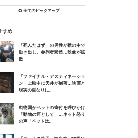
全てのピックアップ
すすめ
「死んだはず」の男性が棺の中で
動き出し、参列者騒然…映像が拡
散
「ファイナル・デスティネーショ
ン」上映中に天井が崩落…映画と
現実の重なりに...
動物園がペットの寄付を呼びかけ
「動物の餌として」…ネット怒り
の声「ペットは...