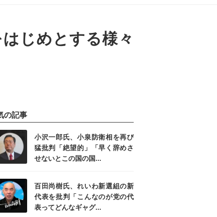
援をはじめとする様々
気の記事
小沢一郎氏、小泉防衛相を再び
猛批判「絶望的」「早く辞めさ
せないとこの国の国...
百田尚樹氏、れいわ新選組の新
代表を批判「こんなのが党の代
表ってどんなギャグ...