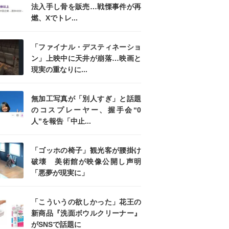
法入手し骨を販売…戦慄事件が再
燃、Xでトレ...
「ファイナル・デスティネーショ
ン」上映中に天井が崩落…映画と
現実の重なりに...
無加工写真が「別人すぎ」と話題
のコスプレーヤー、握手会“0
人”を報告「中止...
「ゴッホの椅子」観光客が腰掛け
破壊 美術館が映像公開し声明
「悪夢が現実に」
「こういうの欲しかった」花王の
新商品『洗面ボウルクリーナー』
がSNSで話題に