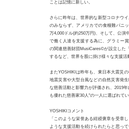
ことは記憶に新しい。
さらに昨年は、世界的な新型コロナウイル
のみならず、アメリカでの食糧難パニックの沈
万4,000ドル(約250万円)、そして
で働く人達を支援する為に、グラミー賞
の関連慈善財団MusiCares©が設立した「
するなど、世界を股に掛け様々な支援活
またYOSHIKIは昨年も、東日本大震災
地震災害や大型台風などの自然災害発生
な慈善活動と影響力が評価され、2019年に
も優れた慈善家30人”の一人に選ばれて
YOSHIKIコメント
「このような栄誉ある紺綬褒章を受章し
ような支援活動を続けられたらと思って