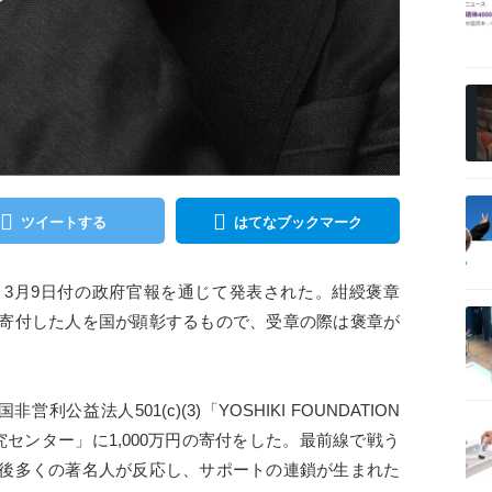
記事を読む
記事を読む
ツイートする
はてなブックマーク
が、3月9日付の政府官報を通じて発表された。紺綬褒章
記事を読む
寄付した人を国が顕彰するもので、受章の際は褒章が
利公益法人501(c)(3)「YOSHIKI FOUNDATION
記事を読む
究センター」に1,000万円の寄付をした。最前線で戦う
後多くの著名人が反応し、サポートの連鎖が生まれた