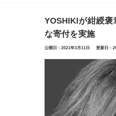
グ
ッ
ト
ニ
ュ
YOSHIKIが紺
ー
ス
な寄付を実施
公開日：2021年3月11日
更新日：20