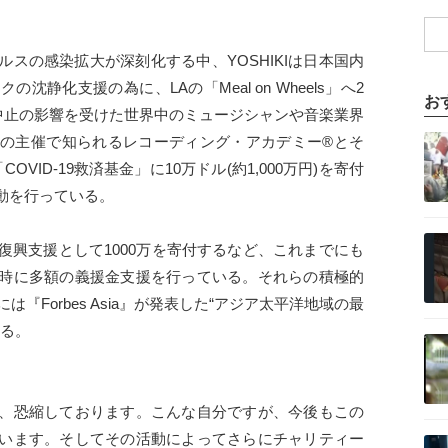
スの感染拡大が深刻化する中、YOSHIKIは日本国内
静化支援の為に、LAの「Meal on Wheels」へ2
お
、公演中止の影響を受けた世界中のミュージシャンや音楽業界
記事を読む
の主催で知られるレコーディング・アカデミー®とそ
COVID-19救済基金」に10万ドル(約1,000万円)を寄付
動を行っている。
記事を読む
の復興支援として1000万を寄付するなど、これまでにも
時に多額の義援金支援を行っている。それらの積極的
は『Forbes Asia』が発表した“アジア太平洋地域の最
いる。
記事を読む
、恐縮しております。こんな自分ですが、今後もこの
記事を読む
います。そしてその活動によってさらにチャリティー