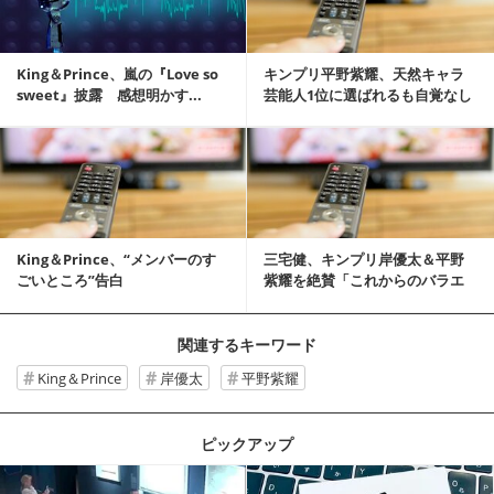
King＆Prince、嵐の『Love so
キンプリ平野紫耀、天然キャラ
sweet』披露 感想明かす...
芸能人1位に選ばれるも自覚なし
記事を読む
King＆Prince、“メンバーのす
三宅健、キンプリ岸優太＆平野
ごいところ”告白
紫耀を絶賛「これからのバラエ
ティに革命を起こす」
関連するキーワード
King＆Prince
岸優太
平野紫耀
ピックアップ
記事を読む