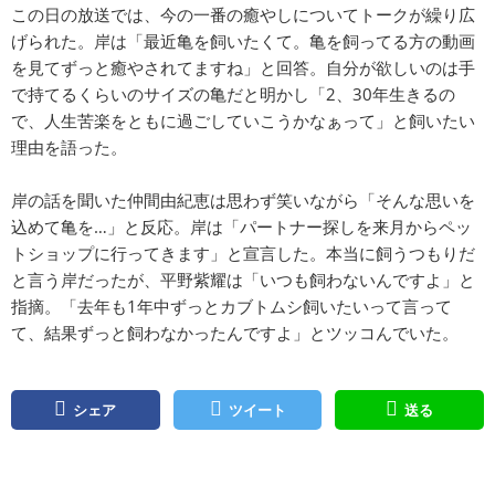
この日の放送では、今の一番の癒やしについてトークが繰り広
げられた。岸は「最近亀を飼いたくて。亀を飼ってる方の動画
を見てずっと癒やされてますね」と回答。自分が欲しいのは手
で持てるくらいのサイズの亀だと明かし「2、30年生きるの
で、人生苦楽をともに過ごしていこうかなぁって」と飼いたい
理由を語った。
岸の話を聞いた仲間由紀恵は思わず笑いながら「そんな思いを
込めて亀を…」と反応。岸は「パートナー探しを来月からペッ
トショップに行ってきます」と宣言した。本当に飼うつもりだ
と言う岸だったが、平野紫耀は「いつも飼わないんですよ」と
指摘。「去年も1年中ずっとカブトムシ飼いたいって言って
て、結果ずっと飼わなかったんですよ」とツッコんでいた。
シェア
ツイート
送る