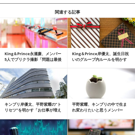
関連する記事
記事を読む
King＆Prince永瀬廉、メンバー
King＆Prince岸優太、誕生日祝
5人でプリクラ撮影「問題は最後
いのグループ内ルールを明かす
の落書...
記事を読む
キンプリ岸優太、平野紫耀の”ト
平野紫耀、キンプリの中で生ま
リセツ”を明かす「お仕事が増え
れ変わりたいと思うメンバー
てくると…」
は？「あんなにちやほ...
記事を読む