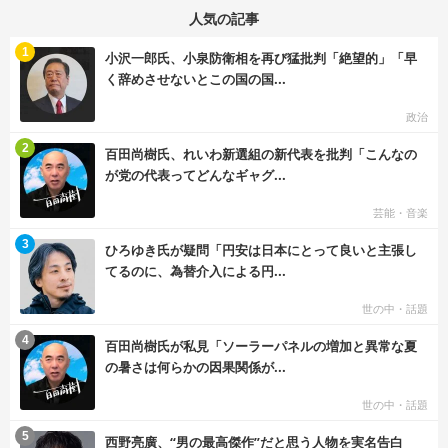
人気の記事
む
1
小沢一郎氏、小泉防衛相を再び猛批判「絶望的」「早
く辞めさせないとこの国の国...
政治
む
2
百田尚樹氏、れいわ新選組の新代表を批判「こんなの
が党の代表ってどんなギャグ...
芸能・音楽
む
3
ひろゆき氏が疑問「円安は日本にとって良いと主張し
てるのに、為替介入による円...
世の中・話題
む
4
百田尚樹氏が私見「ソーラーパネルの増加と異常な夏
の暑さは何らかの因果関係が...
世の中・話題
む
5
西野亮廣、“男の最高傑作”だと思う人物を実名告白