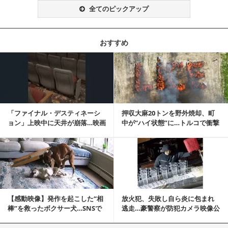
全てのピックアップ
おすすめ
記事を読む
「ファイナル・デスティネーシ
押収大麻20トンを野外焼却、町
ョン」上映中に天井が崩落…映画
中が“ハイ状態”に…トルコで衝撃
と現実の重なりに...
的な事態発生
記事を読む
【感動映像】発作を起こした“相
放火犯、失敗し自ら炎に包まれ
棒”を救ったボクサー犬…SNSで
逃走…豪警察が防犯カメラ映像公
称賛の声殺到...
開