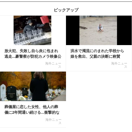
ピックアップ
記事を読む
放火犯、失敗し自ら炎に包まれ
洪水で濁流にのまれた学校から
逃走…豪警察が防犯カメラ映像公
娘を救出、父親の決断に称賛
開
続々 一部では「危険...
海外ニュー
海外ニュー
ス
ス
葬儀屋に恋した女性、他人の葬
儀に2年間通い続ける…衝撃的な
結末に
海外ニュー
ス