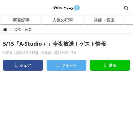
新着記事
人気の記事
芸能・音楽
グ
芸能・音楽

グ
ッ
ト
5/15「A-Studio＋」今夜放送！ゲスト情報
ニ
ュ
ー
公開日：2026年5月15日
更新日：2026年5月15日
ス
シェア
ツイート
送る