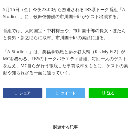
5月15日（金）今夜23:00から放送されるTBS系トーク番組「A-
Studio＋」に、歌舞伎俳優の市川團十郎がゲスト出演する。
番組では、人間国宝・中村梅玉や、市川團十郎の長女・ぼたん
と長男・新之助らに取材。市川團十郎の素顔に迫る。
「A-Studio＋」は、笑福亭鶴瓶と藤ヶ谷太輔（Kis-My-Ft2）が
MCを務める、TBSのトークバラエティ番組。毎回一人のゲスト
を迎え、MC自らが行う徹底した事前取材をもとに、ゲストの素
顔や知られざる一面に迫っていく。
シェア
ツイート
送る
関連する記事