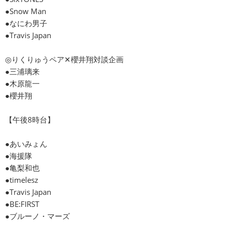
●Snow Man
●なにわ男子
●Travis Japan
◎りくりゅうペア✕櫻井翔対談企画
●三浦璃来
●木原龍一
●櫻井翔
【午後8時台】
●あいみょん
●海援隊
●亀梨和也
●timelesz
●Travis Japan
●BE:FIRST
●ブルーノ・マーズ