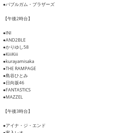
●バブルガム・ブラザーズ
【午後2時台】
●INI
●AND2BLE
●かりゆし58
●KiiiKiii
●kurayamisaka
●THE RAMPAGE
●島谷ひとみ
●日向坂46
●FANTASTICS
●MAZZEL
【午後3時台】
●アイナ・ジ・エンド
●家入レオ