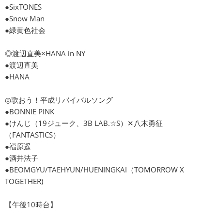
●SixTONES
●Snow Man
●緑黄色社会
◎渡辺直美×HANA in NY
●渡辺直美
●HANA
◎歌おう！平成リバイバルソング
●BONNIE PINK
●けんじ（19ジューク、3B LAB.☆S）✕八木勇征
（FANTASTICS）
●福原遥
●酒井法子
●BEOMGYU/TAEHYUN/HUENINGKAI（TOMORROW X
TOGETHER)
【午後10時台】