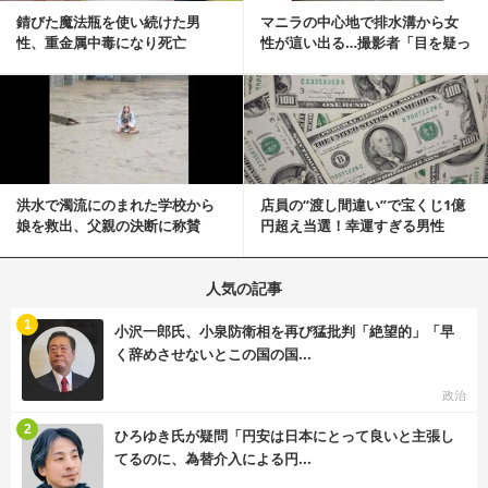
錆びた魔法瓶を使い続けた男
マニラの中心地で排水溝から女
性、重金属中毒になり死亡
性が這い出る…撮影者「目を疑っ
た」衝撃の瞬間
記事を読む
洪水で濁流にのまれた学校から
店員の“渡し間違い”で宝くじ1億
娘を救出、父親の決断に称賛
円超え当選！幸運すぎる男性
続々 一部では「危険...
「最初はイタズラ...
人気の記事
む
1
小沢一郎氏、小泉防衛相を再び猛批判「絶望的」「早
く辞めさせないとこの国の国...
政治
む
2
ひろゆき氏が疑問「円安は日本にとって良いと主張し
てるのに、為替介入による円...