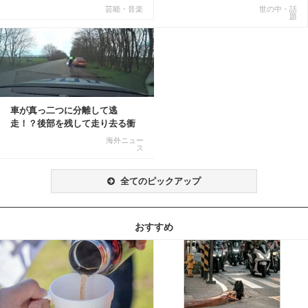
てる話が本当だ...
公開
芸能・音楽
世の中・話
題
車が真っ二つに分離して逃
走！？後部を残して走り去る衝
撃映像が話題に
海外ニュー
ス
全てのピックアップ
おすすめ
記事を読む