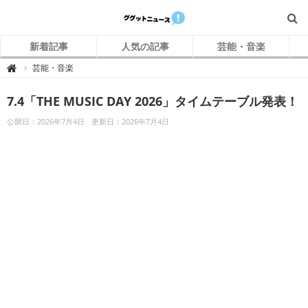
新着記事
人気の記事
芸能・音楽
グ
芸能・音楽

グ
ッ
ト
7.4「THE MUSIC DAY 2026」タイムテーブル発表！
ニ
ュ
ー
公開日：2026年7月4日
更新日：2026年7月4日
ス