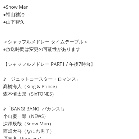
●Snow Man
●福山雅治
●山下智久
＜シャッフルメドレー タイムテーブル＞
※放送時間は変更の可能性があります
【シャッフルメドレー PART1 / 午後7時台】
♪「ジェットコースター・ロマンス」
髙橋海人（King & Prince）
森本慎太郎（SixTONES）
♪「BANG! BANG! バカンス!」
小山慶一郎（NEWS）
深澤辰哉（Snow Man）
西畑大吾（なにわ男子）
原嘉孝（timelesz）