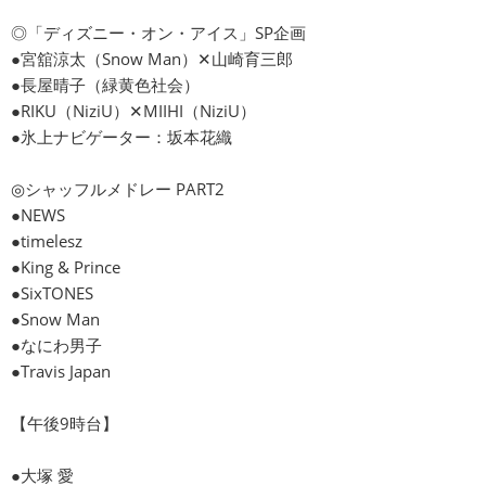
◎「ディズニー・オン・アイス」SP企画
●宮舘涼太（Snow Man）✕山崎育三郎
●長屋晴子（緑黄色社会）
●RIKU（NiziU）✕MIIHI（NiziU）
●氷上ナビゲーター：坂本花織
◎シャッフルメドレー PART2
●NEWS
●timelesz
●King & Prince
●SixTONES
●Snow Man
●なにわ男子
●Travis Japan
【午後9時台】
●大塚 愛