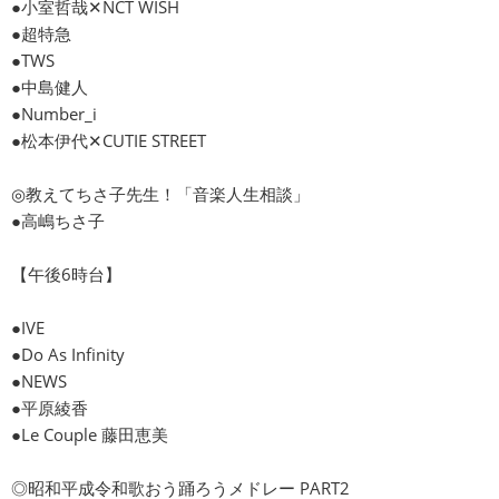
●小室哲哉✕NCT WISH
●超特急
●TWS
●中島健人
●Number_i
●松本伊代✕CUTIE STREET
◎教えてちさ子先生！「音楽人生相談」
●高嶋ちさ子
【午後6時台】
●IVE
●Do As Infinity
●NEWS
●平原綾香
●Le Couple 藤田恵美
◎昭和平成令和歌おう踊ろうメドレー PART2