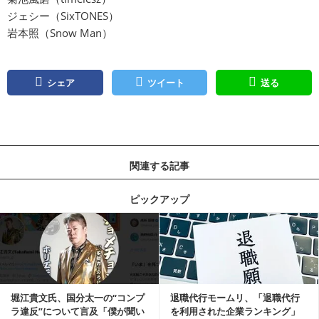
ジェシー（SixTONES）
岩本照（Snow Man）
シェア
ツイート
送る
関連する記事
ピックアップ
記事を読む
堀江貴文氏、国分太一の“コンプ
退職代行モームリ、「退職代行
ラ違反”について言及「僕が聞い
を利用された企業ランキング」