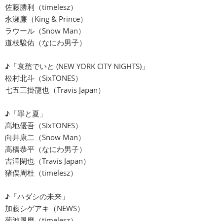
佐藤勝利（timelesz）
永瀬廉（King & Prince）
ラウール（Snow Man）
道枝駿佑（なにわ男子）
♪「哀愁でいと (NEW YORK CITY NIGHTS)」
松村北斗（SixTONES）
七五三掛龍也（Travis Japan）
♪「罪と夏」
髙地優吾（SixTONES）
向井康二（Snow Man）
高橋恭平（なにわ男子）
吉澤閑也（Travis Japan）
猪俣周杜（timelesz）
♪「ハダシの未来」
加藤シゲアキ（NEWS）
菊池風磨（timelesz）