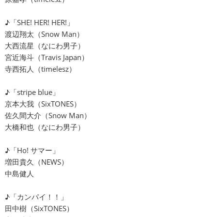
♪「SHE! HER! HER!」
渡辺翔太（Snow Man）
大西流星（なにわ男子）
宮近海斗（Travis Japan）
寺西拓人（timelesz）
♪「stripe blue」
京本大我（SixTONES）
佐久間大介（Snow Man）
大橋和也（なにわ男子）
♪「Ho! サマー」
増田貴久（NEWS）
中島健人
♪「カンパイ！！」
田中樹（SixTONES）