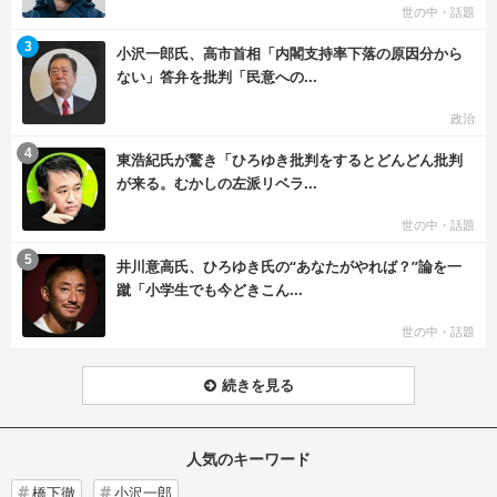
世の中・話題
む
3
小沢一郎氏、高市首相「内閣支持率下落の原因分から
ない」答弁を批判「民意への...
政治
む
4
東浩紀氏が驚き「ひろゆき批判をするとどんどん批判
が来る。むかしの左派リベラ...
世の中・話題
む
5
井川意高氏、ひろゆき氏の“あなたがやれば？”論を一
蹴「小学生でも今どきこん...
世の中・話題
続きを見る
人気のキーワード
橋下徹
小沢一郎