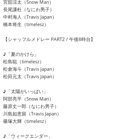
宮舘涼太（Snow Man）
長尾謙杜（なにわ男子）
中村海人（Travis Japan）
橋本将生（timelesz）
【シャッフルメドレー PART2 / 午後8時台】
♪「夏のかけら」
松島聡（timelesz）
松倉海斗（Travis Japan）
松田元太（Travis Japan）
♪「太陽がいっぱい」
阿部亮平（Snow Man）
藤原丈一郎（なにわ男子）
川島如恵留（Travis Japan）
篠塚大輝（timelesz）
♪「ウィークエンダー」