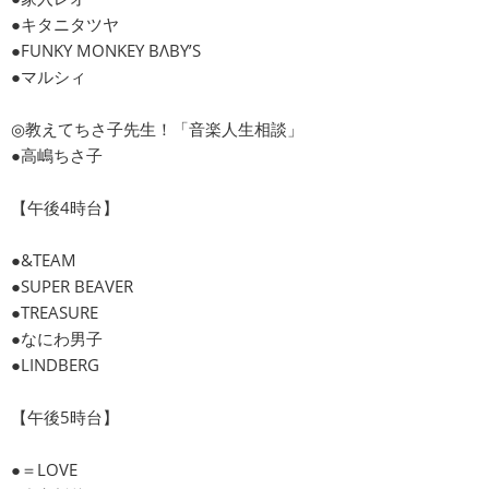
●キタニタツヤ
●FUNKY MONKEY BΛBY’S
●マルシィ
◎教えてちさ子先生！「音楽人生相談」
●高嶋ちさ子
【午後4時台】
●&TEAM
●SUPER BEAVER
●TREASURE
●なにわ男子
●LINDBERG
【午後5時台】
●＝LOVE