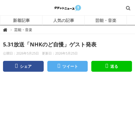
新着記事
人気の記事
芸能・音楽
グ
芸能・音楽

グ
ッ
ト
5.31放送「NHKのど自慢」ゲスト発表
ニ
ュ
ー
公開日：2026年5月25日
更新日：2026年5月25日
ス
シェア
ツイート
送る