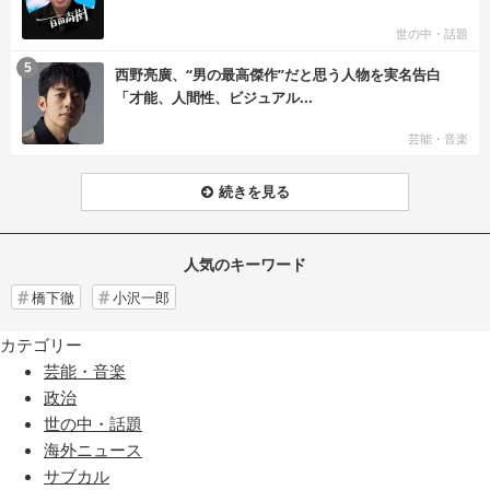
世の中・話題
む
5
西野亮廣、“男の最高傑作”だと思う人物を実名告白
「才能、人間性、ビジュアル...
芸能・音楽
続きを見る
人気のキーワード
橋下徹
小沢一郎
カテゴリー
芸能・音楽
政治
世の中・話題
海外ニュース
サブカル