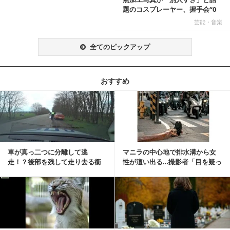
題のコスプレーヤー、握手会“0
人”を報告「中止...
芸能・音楽
全てのピックアップ
おすすめ
記事を読む
車が真っ二つに分離して逃
マニラの中心地で排水溝から女
走！？後部を残して走り去る衝
性が這い出る…撮影者「目を疑っ
撃映像が話題に
た」衝撃の瞬間
記事を読む