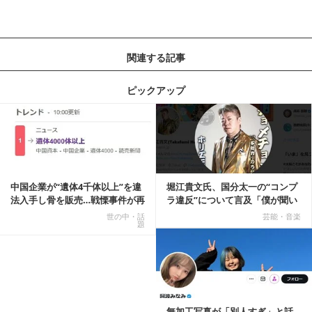
関連する記事
ピックアップ
記事を読む
中国企業が“遺体4千体以上”を違
堀江貴文氏、国分太一の“コンプ
法入手し骨を販売…戦慄事件が再
ラ違反”について言及「僕が聞い
燃、Xでトレ...
てる話が本当だ...
世の中・話
芸能・音楽
題
記事を読む
無加工写真が「別人すぎ」と話