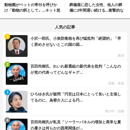
動物園がペットの寄付を呼びか
葬儀屋に恋した女性、他人の葬
け「動物の餌として」…ネット怒
儀に2年間通い続ける…衝撃的な
りの声「ペットは...
結末に
人気の記事
む
1
小沢一郎氏、小泉防衛相を再び猛批判「絶望的」「早
く辞めさせないとこの国の国...
政治
む
2
百田尚樹氏、れいわ新選組の新代表を批判「こんなの
が党の代表ってどんなギャグ...
芸能・音楽
む
3
ひろゆき氏が疑問「円安は日本にとって良いと主張し
てるのに、為替介入による円...
世の中・話題
む
4
百田尚樹氏が私見「ソーラーパネルの増加と異常な夏
の暑さは何らかの因果関係が...