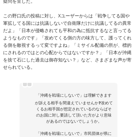
疑問を呈した。
この野口氏の投稿に対し、Xユーザーからは「戦争してる国や
軍拡してる国には抗議しないで自衛隊だけに抗議してるの異常
だよ」「日本が侵略されても平和の為に抵抗するなと言ってる
ようなものです」「攻めてくる側の方の味方して、護ってくれ
る側を敵視するって変ですよね」「ミサイル配備の所が、標的
にされるのではとの心配からではないですか？」「日本が沖縄
を捨て石にした過去は御存知ない？」など、さまざまな声が寄
せられている。
「沖縄を戦場にしないで」は理解できます
が訴える相手を間違えていませんか❓攻めて
くるお相手国が想定されているのならばそ
のお国に対し要請して頂いた方がより意味
があるのではないでしょうか。
「沖縄を戦場にしないで」市民団体が県に