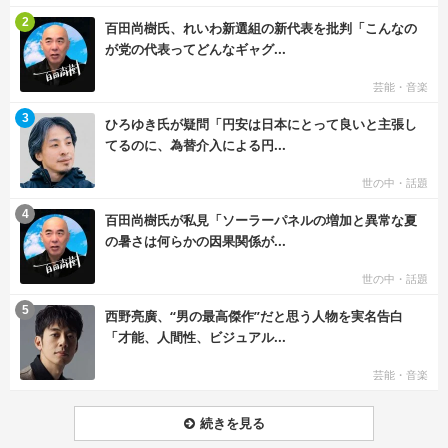
む
2
百田尚樹氏、れいわ新選組の新代表を批判「こんなの
が党の代表ってどんなギャグ...
芸能・音楽
む
3
ひろゆき氏が疑問「円安は日本にとって良いと主張し
てるのに、為替介入による円...
世の中・話題
む
4
百田尚樹氏が私見「ソーラーパネルの増加と異常な夏
の暑さは何らかの因果関係が...
世の中・話題
む
5
西野亮廣、“男の最高傑作”だと思う人物を実名告白
「才能、人間性、ビジュアル...
芸能・音楽
続きを見る