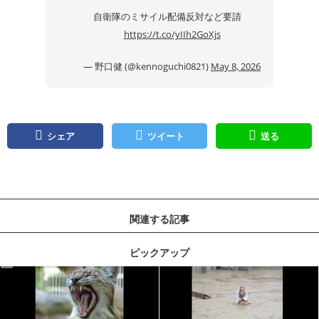
自衛隊のミサイル配備反対など要請
https://t.co/yIIh2GoXjs
— 野口健 (@kennoguchi0821)
May 8, 2026
シェア
ツイート
送る
関連する記事
ピックアップ
記事を読む