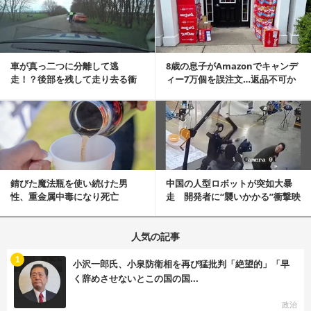
車が真っ二つに分離して逃
8歳の息子がAmazonでキャンデ
走！？後部を残して走り去る衝
ィー7万個を誤注文…返品不可か
撃映像が話題に
ら感動の結末へ
記事を読む
錆びた魔法瓶を使い続けた男
中国の人型ロボットが突如大暴
性、重金属中毒になり死亡
走 開発者に“襲いかかる”衝撃映
像が話題に
人気の記事
む
1
小沢一郎氏、小泉防衛相を再び猛批判「絶望的」「早
く辞めさせないとこの国の国...
政治