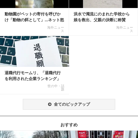
動物園がペットの寄付を呼びか
洪水で濁流にのまれた学校から
け「動物の餌として」…ネット怒
娘を救出、父親の決断に称賛
りの声「ペットは...
続々 一部では「危険...
海外ニュー
海外ニュー
ス
ス
退職代行モームリ、「退職代行
を利用された企業ランキング」
公開
世の中・話
題
全てのピックアップ
おすすめ
記事を読む