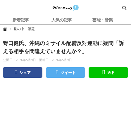
新着記事
人気の記事
芸能・音楽
グ
世の中・話題

グ
ッ
ト
野口健氏、沖縄のミサイル配備反対運動に疑問「訴
ニ
ュ
ー
える相手を間違えていませんか？」
ス
公開日：2026年5月9日
更新日：2026年5月9日
シェア
ツイート
送る