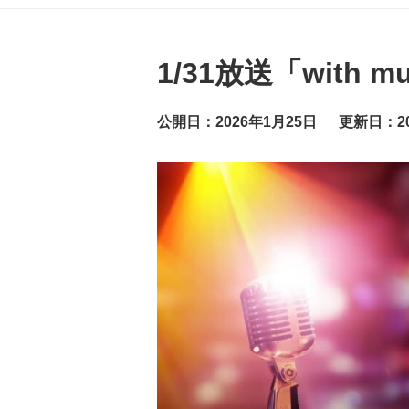
グ
ッ
ト
ニ
ュ
1/31放送「with
ー
ス
公開日：2026年1月25日
更新日：20