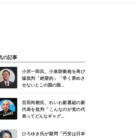
気の記事
小沢一郎氏、小泉防衛相を再び
猛批判「絶望的」「早く辞めさ
せないとこの国の国...
百田尚樹氏、れいわ新選組の新
代表を批判「こんなのが党の代
表ってどんなギャグ...
ひろゆき氏が疑問「円安は日本