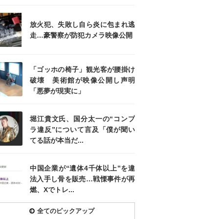
放火犯、失敗し自ら炎に包まれ逃
走…豪警察が防犯カメラ映像公開
「ゴッホの椅子」観光客が腰掛け
破壊 美術館が映像公開し声明
「悪夢が現実に」
堀江貴文氏、国分太一の“コンプ
ラ違反”について言及「僕が聞い
てる話が本当だ...
中国企業が“遺体4千体以上”を違
法入手し骨を販売…戦慄事件が再
燃、Xでトレ...
全てのピックアップ