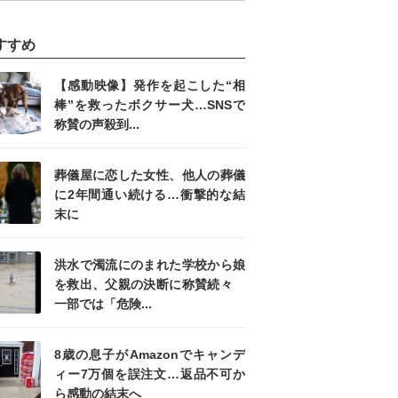
すすめ
【感動映像】発作を起こした“相
棒”を救ったボクサー犬…SNSで
称賛の声殺到...
葬儀屋に恋した女性、他人の葬儀
に2年間通い続ける…衝撃的な結
末に
洪水で濁流にのまれた学校から娘
を救出、父親の決断に称賛続々
一部では「危険...
8歳の息子がAmazonでキャンデ
ィー7万個を誤注文…返品不可か
ら感動の結末へ