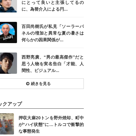
にとって良いと主張してるの
に、為替介入による円...
百田尚樹氏が私見「ソーラーパ
ネルの増加と異常な夏の暑さは
何らかの因果関係が...
西野亮廣、“男の最高傑作”だと
思う人物を実名告白「才能、人
間性、ビジュアル...
続きを見る
ックアップ
押収大麻20トンを野外焼却、町中
が“ハイ状態”に…トルコで衝撃的
な事態発生