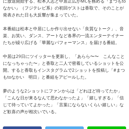
に放送開始する、松本人志と中居正広がMCを務める『まつもto
なかい』（フジテレビ系）の初回ゲストは香取で、そのことが
発表された日も大反響が集まっていた。
本番組は松本と中居にしか作り出せない「良質なトーク」、音
楽、お笑い、ダンス、アートなど各界の一流エンターテイナー
たちが繰り広げる「華麗なパフォーマンス」を届ける番組。
中居は29日にツイッターを更新し、「あらら〜〜 こんなこと
になっちゃった〜」と香取と二人で密着しているショットを公
開。すると香取もインスタグラムで2ショットを投稿し「#まつ
もtoなかい 明日」と番組をアピールした。
夢のような2ショットにファンからは「どれほど待ってたか」
「こんな日が来るなんて思わなかったよ」「嬉しすぎる」「信
じて待っていてよかった」「言葉にならないくらい嬉しい」な
ど歓喜の声が相次いでいる。