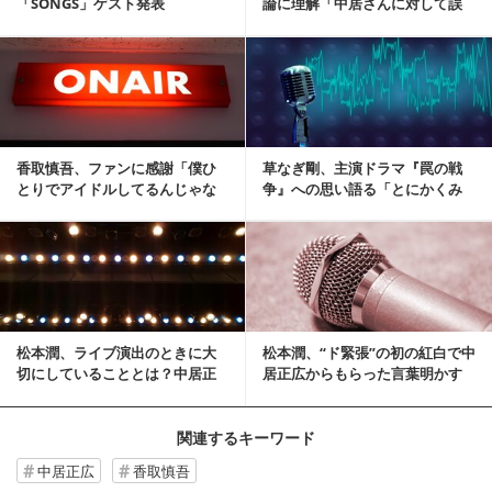
「SONGS」ゲスト発表
論に理解「中居さんに対して誤
解をしていました」
記事を読む
香取慎吾、ファンに感謝「僕ひ
草なぎ剛、主演ドラマ『罠の戦
とりでアイドルしてるんじゃな
争』への思い語る「とにかくみ
い」
んな優しかった」
記事を読む
松本潤、ライブ演出のときに大
松本潤、“ド緊張”の初の紅白で中
切にしていることとは？中居正
居正広からもらった言葉明かす
広からの言葉にも影...
関連するキーワード
中居正広
香取慎吾