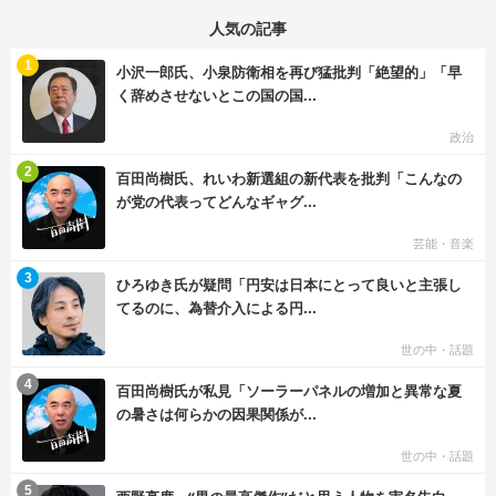
人気の記事
む
1
小沢一郎氏、小泉防衛相を再び猛批判「絶望的」「早
く辞めさせないとこの国の国...
政治
む
2
百田尚樹氏、れいわ新選組の新代表を批判「こんなの
が党の代表ってどんなギャグ...
芸能・音楽
む
3
ひろゆき氏が疑問「円安は日本にとって良いと主張し
てるのに、為替介入による円...
世の中・話題
む
4
百田尚樹氏が私見「ソーラーパネルの増加と異常な夏
の暑さは何らかの因果関係が...
世の中・話題
む
5