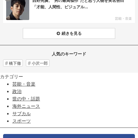
西野亮廣、“男の最高傑作”だと思う人物を実名告白
「才能、人間性、ビジュアル...
芸能・音楽
続きを見る
人気のキーワード
橋下徹
小沢一郎
カテゴリー
芸能・音楽
政治
世の中・話題
海外ニュース
サブカル
スポーツ