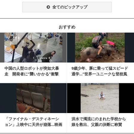
全てのピックアップ
おすすめ
記事を読む
中国の人型ロボットが突如大暴
9歳少年、豚に乗って猛スピード
走 開発者に“襲いかかる”衝撃
通学…“世界一ユニークな登校風
映像が話題に
景”が話題に
記事を読む
「ファイナル・デスティネーシ
洪水で濁流にのまれた学校から
ョン」上映中に天井が崩落…映画
娘を救出、父親の決断に称賛
と現実の重なりに...
続々 一部では「危険...