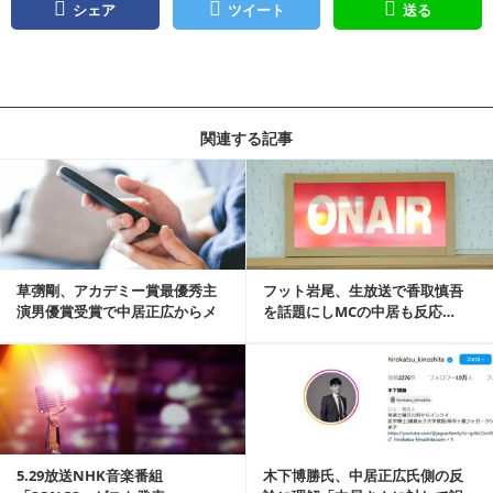
シェア
ツイート
送る
関連する記事
記事を読む
草彅剛、アカデミー賞最優秀主
フット岩尾、生放送で香取慎吾
演男優賞受賞で中居正広からメ
を話題にしMCの中居も反応…
ッセージ
SMAPファン歓喜...
記事を読む
5.29放送NHK音楽番組
木下博勝氏、中居正広氏側の反