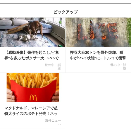
ピックアップ
記事を読む
【感動映像】発作を起こした“相
押収大麻20トンを野外焼却、町
棒”を救ったボクサー犬…SNSで
中が“ハイ状態”に…トルコで衝撃
称賛の声殺到...
的な事態発生
世の中・話
世の中・話
題
題
マクドナルド、マレーシアで超
特大サイズのポテト発売！ネッ
ト反響「ヤバすぎる」
海外ニュー
ス