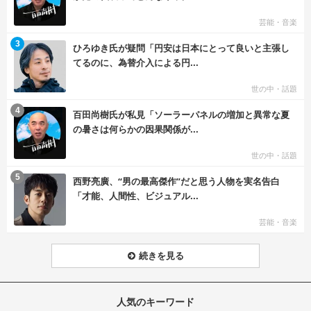
芸能・音楽
む
3
ひろゆき氏が疑問「円安は日本にとって良いと主張し
てるのに、為替介入による円...
世の中・話題
む
4
百田尚樹氏が私見「ソーラーパネルの増加と異常な夏
の暑さは何らかの因果関係が...
世の中・話題
む
5
西野亮廣、“男の最高傑作”だと思う人物を実名告白
「才能、人間性、ビジュアル...
芸能・音楽
続きを見る
人気のキーワード