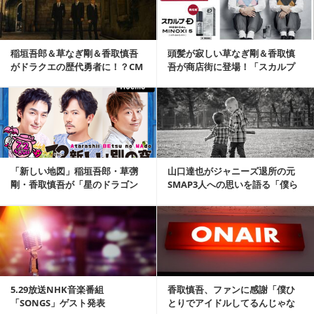
稲垣吾郎＆草なぎ剛＆香取慎吾
頭髪が寂しい草なぎ剛＆香取慎
がドラクエの歴代勇者に！？CM
吾が商店街に登場！「スカルプ
動画公開
Ｄ」新CM公開
記事を読む
「新しい地図」稲垣吾郎・草彅
山口達也がジャニーズ退所の元
剛・香取慎吾が「星のドラゴン
SMAP3人への思いを語る「僕ら
クエスト」応援ソン...
は兄弟みたいな...
記事を読む
5.29放送NHK音楽番組
香取慎吾、ファンに感謝「僕ひ
「SONGS」ゲスト発表
とりでアイドルしてるんじゃな