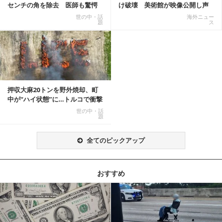
センチの角を除去 医師も驚愕
け破壊 美術館が映像公開し声
「医師人生で初」
明「悪夢が現実に」
世の中・話
海外ニュー
題
ス
押収大麻20トンを野外焼却、町
中が“ハイ状態”に…トルコで衝撃
的な事態発生
世の中・話
題
全てのピックアップ
おすすめ
記事を読む