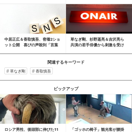
い」
記事を読む
中居正広＆香取慎吾、密着2ショ
草なぎ剛、杉野遥亮＆吉沢亮ら
ット公開 喜びの声殺到「言葉
共演の若手俳優から刺激を受け
にならないくらい...
る「いい感じの関係」
関連するキーワード
草なぎ剛
香取慎吾
ピックアップ
記事を読む
ロシア男性、後頭部に伸びた11
「ゴッホの椅子」観光客が腰掛