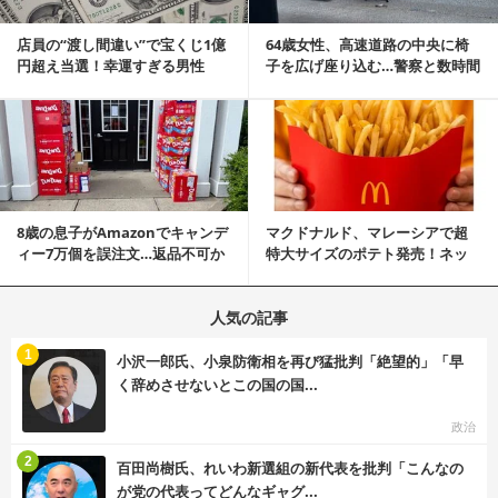
店員の“渡し間違い”で宝くじ1億
64歳女性、高速道路の中央に椅
円超え当選！幸運すぎる男性
子を広げ座り込む…警察と数時間
「最初はイタズラ...
にらみ合い
記事を読む
8歳の息子がAmazonでキャンデ
マクドナルド、マレーシアで超
ィー7万個を誤注文…返品不可か
特大サイズのポテト発売！ネッ
ら感動の結末へ
ト反響「ヤバすぎる」
人気の記事
む
1
小沢一郎氏、小泉防衛相を再び猛批判「絶望的」「早
く辞めさせないとこの国の国...
政治
む
2
百田尚樹氏、れいわ新選組の新代表を批判「こんなの
が党の代表ってどんなギャグ...