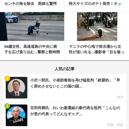
センチの角を除去 医師も驚愕
特大サイズのポテト発売！ネッ
「医師人生で初」
ト反響「ヤバすぎる」
記事を読む
64歳女性、高速道路の中央に椅
マニラの中心地で排水溝から女
子を広げ座り込む…警察と数時間
性が這い出る…撮影者「目を疑っ
にらみ合い
た」衝撃の瞬間
人気の記事
む
1
小沢一郎氏、小泉防衛相を再び猛批判「絶望的」「早
く辞めさせないとこの国の国...
政治
む
2
百田尚樹氏、れいわ新選組の新代表を批判「こんなの
が党の代表ってどんなギャグ...
芸能・音楽