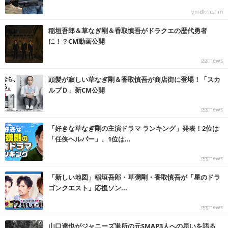
ymdkne.hm
稲垣吾郎＆草なぎ剛＆香取慎吾がドラクエの歴代勇者
に！？CM動画公開
ggtnews
頭髪が寂しい草なぎ剛＆香取慎吾が商店街に登場！「スカ
ルプＤ」新CM公開
ggtnews
「好きな草なぎ剛の主演ドラマ ランキング」発表！2位は
「任侠ヘルパー」、1位は…
ggtnews
「新しい地図」稲垣吾郎・草彅剛・香取慎吾が「星のドラ
ゴンクエスト」応援ソン...
ggtnews
山口達也がジャニーズ退所の元SMAP3人への思いを語る