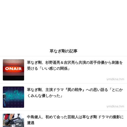
草なぎ剛の記事
草なぎ剛、杉野遥亮＆吉沢亮ら共演の若手俳優から刺激を
受ける「いい感じの関係」
ymdkne.hm
草なぎ剛、主演ドラマ『罠の戦争』への思い語る「とにか
くみんな優しかった」
ymdkne.hm
中島健人、初めて会った芸能人は草なぎ剛 ドラマの撮影に
遭遇