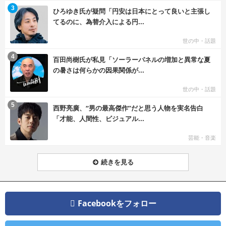
む
3
ひろゆき氏が疑問「円安は日本にとって良いと主張し
てるのに、為替介入による円...
世の中・話題
む
4
百田尚樹氏が私見「ソーラーパネルの増加と異常な夏
の暑さは何らかの因果関係が...
世の中・話題
む
5
西野亮廣、“男の最高傑作”だと思う人物を実名告白
「才能、人間性、ビジュアル...
芸能・音楽
続きを見る
Facebookをフォロー