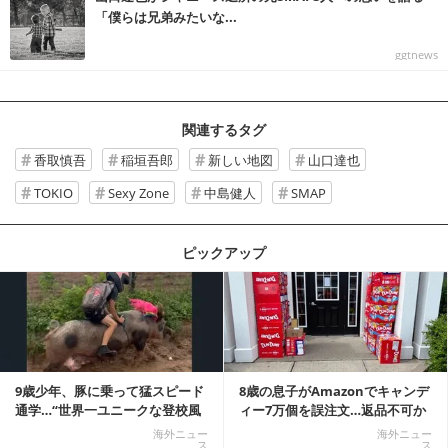
「僕らは兄弟みたいな...
ggtnews
関連するタグ
香取慎吾
稲垣吾郎
新しい地図
山口達也
TOKIO
Sexy Zone
中島健人
SMAP
ピックアップ
記事を読む
9歳少年、豚に乗って猛スピード
8歳の息子がAmazonでキャンデ
通学…“世界一ユニークな登校風
ィー7万個を誤注文…返品不可か
景”が話題に
ら感動の結末へ
海外ニュー
海外ニュー
ス
ス