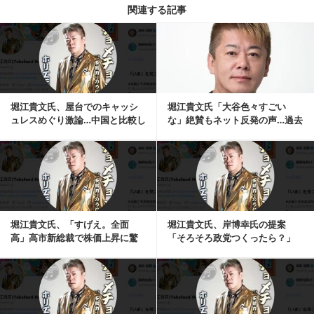
関連する記事
記事を読む
堀江貴文氏、屋台でのキャッシ
堀江貴文氏「大谷色々すごい
ュレスめぐり激論…中国と比較し
な」絶賛もネット反発の声…過去
「だから負けるん...
の「大谷翔平って実...
記事を読む
堀江貴文氏、「すげえ。全面
堀江貴文氏、岸博幸氏の提案
高」高市新総裁で株価上昇に驚
「そろそろ政党つくったら？」
きの反応
に返答「政党をつくると…」
記事を読む