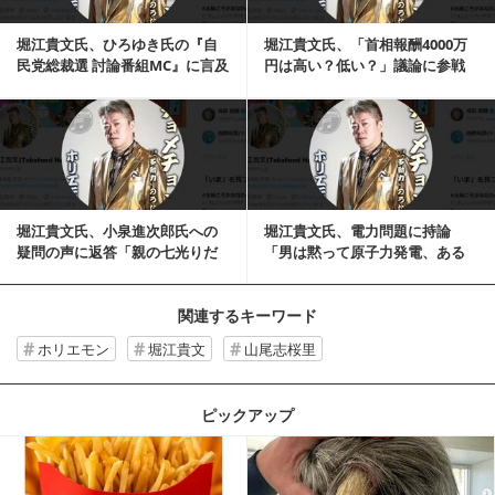
堀江貴文氏、ひろゆき氏の『自
堀江貴文氏、「首相報酬4000万
民党総裁選 討論番組MC』に言及
円は高い？低い？」議論に参戦
「私はNGくら...
「公務員全体の...
記事を読む
堀江貴文氏、小泉進次郎氏への
堀江貴文氏、電力問題に持論
疑問の声に返答「親の七光りだ
「男は黙って原子力発電、ある
けであの地位までい...
いは核融合」…反論の...
関連するキーワード
ホリエモン
堀江貴文
山尾志桜里
ピックアップ
記事を読む