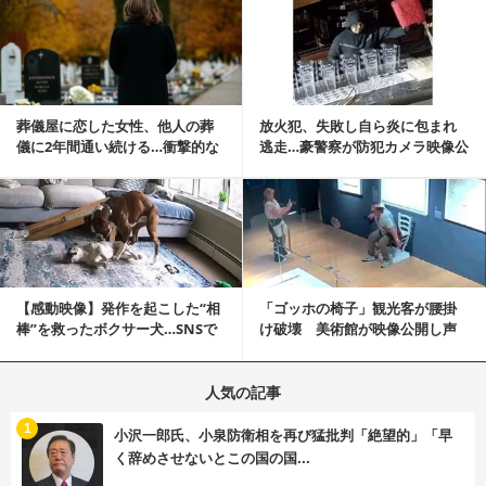
記事を読む
葬儀屋に恋した女性、他人の葬
放火犯、失敗し自ら炎に包まれ
儀に2年間通い続ける…衝撃的な
逃走…豪警察が防犯カメラ映像公
結末に
開
記事を読む
【感動映像】発作を起こした“相
「ゴッホの椅子」観光客が腰掛
棒”を救ったボクサー犬…SNSで
け破壊 美術館が映像公開し声
称賛の声殺到...
明「悪夢が現実に」
人気の記事
む
1
小沢一郎氏、小泉防衛相を再び猛批判「絶望的」「早
く辞めさせないとこの国の国...