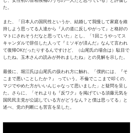
た。
また、「日本人の国民性というか、結婚して我慢して家庭を維
持しよう思ってる人達から『人の道に反しやがって』と格好の
マトにされそうだなと思っていた」とし、「1回こうやってス
キャンダルで辞任した人って『ミソギが済んだ』なんて言われ
て復帰OKだったりするんですけど、（山尾氏の場合は）駄目で
したね。玉木さんの読みが外れましたね」との見解を示した。
最後に、堀江氏は山尾氏の扱われ方に触れ、「僕的には、『そ
こまで悪いことしたか？』 っていう。不倫でここまで叩くの、
マジでやめた方がいいんじゃなって思いました」と疑問を呈し
た。さらに、「それよりも『反ワク』を掲げている須藤元気を
国民民主党が公認している方がどうなん？と僕は思ってる」と
述べ、党の判断にも苦言を呈した。