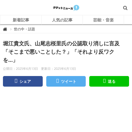
新着記事
人気の記事
芸能・音楽
グ
世の中・話題

グ
ッ
ト
堀江貴文氏、山尾志桜里氏の公認取り消しに言及
ニ
ュ
ー
「そこまで悪いことした？」「それより反ワク
ス
を…」
公開日：2025年6月13日
更新日：2025年6月13日
シェア
ツイート
送る