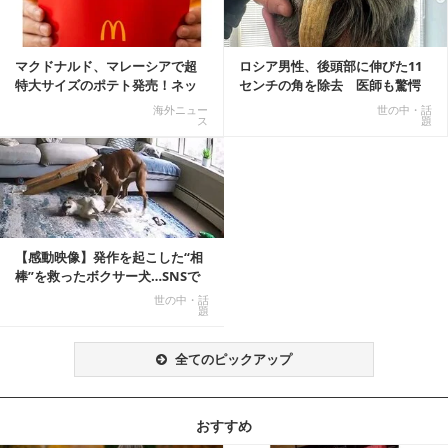
マクドナルド、マレーシアで超
ロシア男性、後頭部に伸びた11
特大サイズのポテト発売！ネッ
センチの角を除去 医師も驚愕
ト反響「ヤバすぎる」
「医師人生で初」
海外ニュー
世の中・話
ス
題
【感動映像】発作を起こした“相
棒”を救ったボクサー犬…SNSで
称賛の声殺到...
世の中・話
題
全てのピックアップ
おすすめ