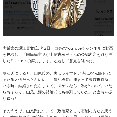
実業家の堀江貴文氏が12日、自身のYouTubeチャンネルに動画
を投稿し、「国民民主党が山尾志桜里さんの公認内定を取り消
した件について解説します」と題して意見を述べた。
堀江氏によると、山尾氏の元夫はライブドア時代の“元部下”に
あたる人物だったといい、「僕が検察に捕まって東京拘置所に
いる時に結婚されたらしくて、世が世なら、私がシャバにいた
らおそらく、山尾夫婦の結婚式にも参列していた」と当時を振
り返った。
そのうえで、山尾氏について「政治家として有能な方だと思う
し、女性初の首相候補のうちの一人だと思っている」と評価し