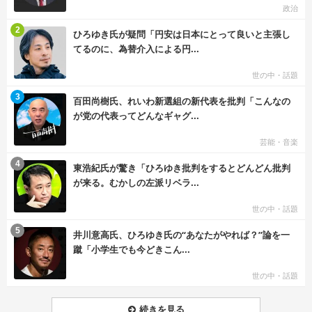
政治
む
2
ひろゆき氏が疑問「円安は日本にとって良いと主張し
てるのに、為替介入による円...
世の中・話題
む
3
百田尚樹氏、れいわ新選組の新代表を批判「こんなの
が党の代表ってどんなギャグ...
芸能・音楽
む
4
東浩紀氏が驚き「ひろゆき批判をするとどんどん批判
が来る。むかしの左派リベラ...
世の中・話題
む
5
井川意高氏、ひろゆき氏の“あなたがやれば？”論を一
蹴「小学生でも今どきこん...
世の中・話題
続きを見る