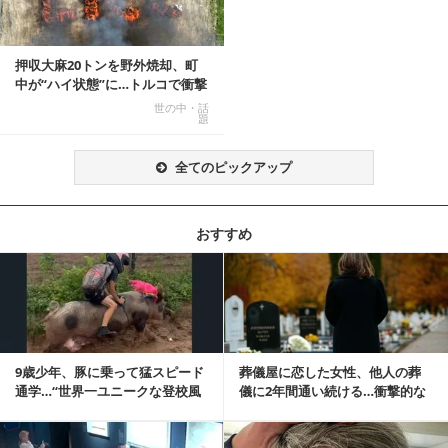
押収大麻20トンを野外焼却、町
中が“ハイ状態”に…トルコで衝撃
的な事態発生
世の中・話
題
全てのピックアップ
おすすめ
記事を読む
9歳少年、豚に乗って猛スピード
葬儀屋に恋した女性、他人の葬
通学…“世界一ユニークな登校風
儀に2年間通い続ける…衝撃的な
景”が話題に
結末に
記事を読む