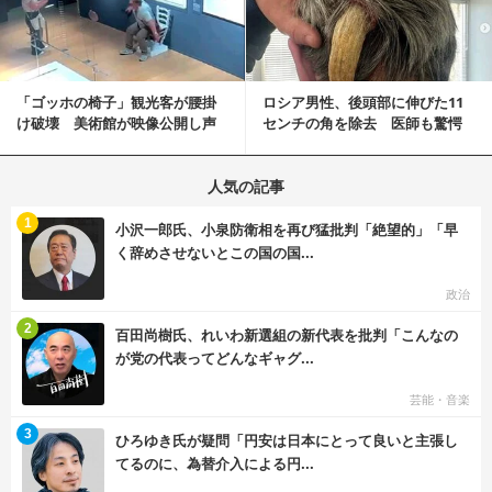
「ゴッホの椅子」観光客が腰掛
ロシア男性、後頭部に伸びた11
け破壊 美術館が映像公開し声
センチの角を除去 医師も驚愕
明「悪夢が現実に」
「医師人生で初」
人気の記事
む
1
小沢一郎氏、小泉防衛相を再び猛批判「絶望的」「早
く辞めさせないとこの国の国...
政治
む
2
百田尚樹氏、れいわ新選組の新代表を批判「こんなの
が党の代表ってどんなギャグ...
芸能・音楽
む
3
ひろゆき氏が疑問「円安は日本にとって良いと主張し
てるのに、為替介入による円...