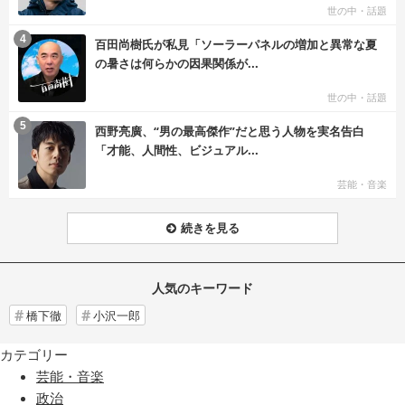
世の中・話題
む
4
百田尚樹氏が私見「ソーラーパネルの増加と異常な夏
の暑さは何らかの因果関係が...
世の中・話題
む
5
西野亮廣、“男の最高傑作”だと思う人物を実名告白
「才能、人間性、ビジュアル...
芸能・音楽
続きを見る
人気のキーワード
橋下徹
小沢一郎
カテゴリー
芸能・音楽
政治