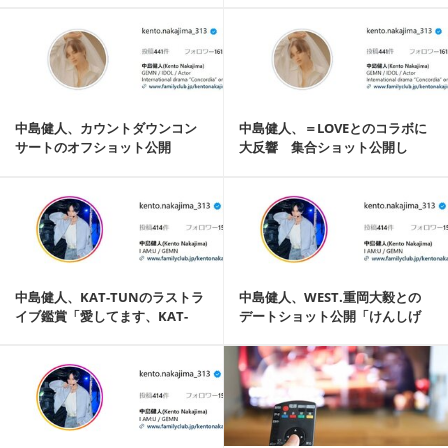
記事を読む
中島健人、カウントダウンコン
中島健人、＝LOVEとのコラボに
サートのオフショット公開
大反響 集合ショット公開し
「エア重岡」のショッ...
「絶対アイドルや...
記事を読む
中島健人、KAT-TUNのラストラ
中島健人、WEST.重岡大毅との
イブ鑑賞「愛してます、KAT-
デートショット公開「けんしげ
TUN先輩」
最高」と話題
記事を読む