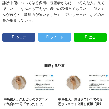
誹謗中傷について語る保田に視聴者からは「いろんな人に見て
ほしい」「なんとも言えない憂いの表情とても良い」「健人く
んが言うと、説得力が違いました」「泣いちゃった」などの反
響が集まっている。
シェア
ツイート
送る
関連する記事
記事を読む
中島健人、久しぶりのラブコメ
中島健人、渋谷タワレコでのお
に気合い十分「やったるで」
忍びショット公開し反響「撮影
の合間」