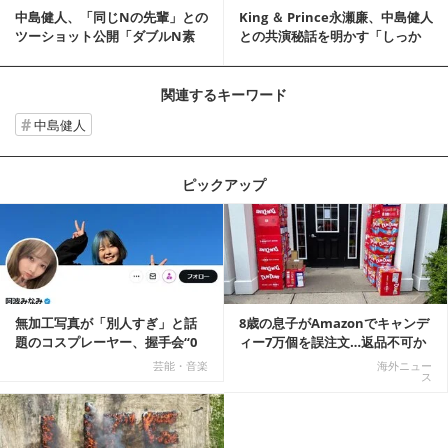
中島健人、「同じNの先輩」との
King ＆ Prince永瀬廉、中島健人
ツーショット公開「ダブルN素
との共演秘話を明かす「しっか
敵」「かわいすぎ...
りち...
関連するキーワード
中島健人
ピックアップ
記事を読む
無加工写真が「別人すぎ」と話
8歳の息子がAmazonでキャンデ
題のコスプレーヤー、握手会“0
ィー7万個を誤注文…返品不可か
人”を報告「中止...
ら感動の結末へ
芸能・音楽
海外ニュー
ス