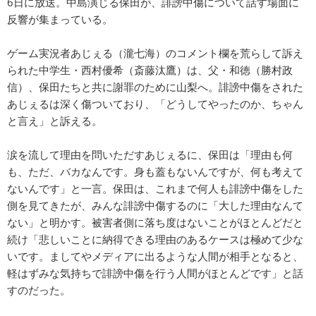
6日に放送。中島演じる保田が、誹謗中傷について話す場面に
反響が集まっている。
ゲーム実況者あじぇる（瀧七海）のコメント欄を荒らして訴え
られた中学生・西村優希（斎藤汰鷹）は、父・和徳（勝村政
信）、保田たちと共に謝罪のために山梨へ。誹謗中傷をされた
あじぇるは深く傷ついており、「どうしてやったのか、ちゃん
と言え」と訴える。
涙を流して理由を問いただすあじぇるに、保田は「理由も何
も、ただ、バカなんです。身も蓋もないんですが、何も考えて
ないんです」と一言。保田は、これまで何人も誹謗中傷をした
側を見てきたが、みんな誹謗中傷するのに「大した理由なんて
ない」と明かす。被害者側に落ち度はないことがほとんどだと
続け「悲しいことに納得できる理由のあるケースは極めて少な
いです。ましてやメディアに出るような人間が相手となると、
軽はずみな気持ちで誹謗中傷を行う人間がほとんどです」と話
すのだった。