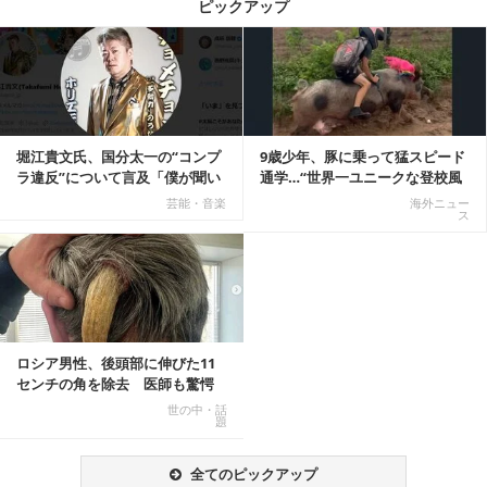
ピックアップ
記事を読む
堀江貴文氏、国分太一の“コンプ
9歳少年、豚に乗って猛スピード
ラ違反”について言及「僕が聞い
通学…“世界一ユニークな登校風
てる話が本当だ...
景”が話題に
芸能・音楽
海外ニュー
ス
ロシア男性、後頭部に伸びた11
センチの角を除去 医師も驚愕
「医師人生で初」
世の中・話
題
全てのピックアップ