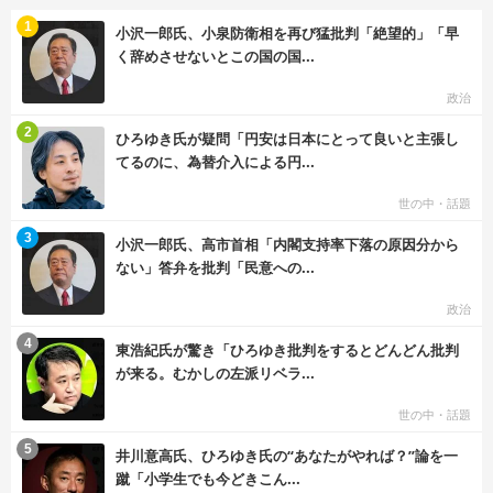
む
1
小沢一郎氏、小泉防衛相を再び猛批判「絶望的」「早
く辞めさせないとこの国の国...
政治
む
2
ひろゆき氏が疑問「円安は日本にとって良いと主張し
てるのに、為替介入による円...
世の中・話題
む
3
小沢一郎氏、高市首相「内閣支持率下落の原因分から
ない」答弁を批判「民意への...
政治
む
4
東浩紀氏が驚き「ひろゆき批判をするとどんどん批判
が来る。むかしの左派リベラ...
世の中・話題
む
5
井川意高氏、ひろゆき氏の“あなたがやれば？”論を一
蹴「小学生でも今どきこん...