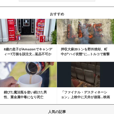
おすすめ
記事を読む
8歳の息子がAmazonでキャンデ
押収大麻20トンを野外焼却、町
ィー7万個を誤注文…返品不可か
中が“ハイ状態”に…トルコで衝撃
ら感動の結末へ
的な事態発生
記事を読む
錆びた魔法瓶を使い続けた男
「ファイナル・デスティネーシ
性、重金属中毒になり死亡
ョン」上映中に天井が崩落…映画
と現実の重なりに...
人気の記事