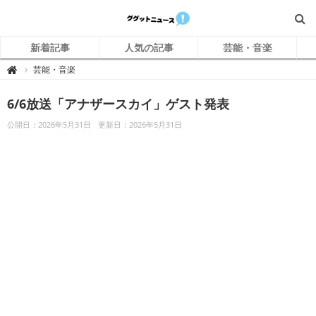
新着記事
人気の記事
芸能・音楽
グ
芸能・音楽

グ
ッ
ト
6/6放送「アナザースカイ」ゲスト発表
ニ
ュ
ー
公開日：2026年5月31日
更新日：2026年5月31日
ス