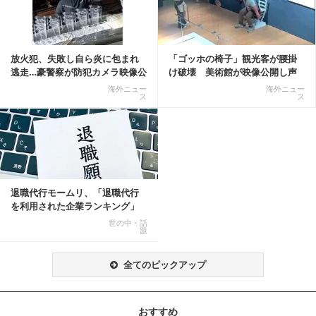
放火犯、失敗し自ら炎に包まれ
「ゴッホの椅子」観光客が腰掛
逃走…豪警察が防犯カメラ映像公
け破壊 美術館が映像公開し声
開
明「悪夢が現実に」
海外ニュー
海外ニュー
ス
ス
退職代行モームリ、「退職代行
を利用された企業ランキング」
公開
世の中・話
題
全てのピックアップ
おすすめ