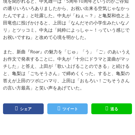
境を聞かれると、中丸雄一は「5周年10周年というのがご存知
の通りいろいろありましたから、お祝い出来る空気じゃなかっ
たんですよ」と吐露した。中丸が「ねぇ～？」と亀梨和也と上
田竜也に投げかけると、上田は「なんだその小学生みたいなノ
リ」とツッコミ。中丸は「純粋によっしゃ～！っていう感じで
お祝いですね」と改めて心境を明かした。
また、新曲『Roar』の魅力を「じゅ」「う」「ご」のあいうえ
お作文で発表することに。中丸が「十分にドラマと楽曲がマッ
チした」と答え、上田が「歌い上げることのできる」と続ける
と、亀梨は「ごちそうさん」で締めくくった。すると、亀梨の
答えが上田のツボにハマり、上田は「おもろい！ごちそうさん
の言い方最高」と笑い声をあげていた。
シェア
ツイート
送る