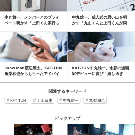
中丸雄一、メンバーとのプライ
中丸雄一、成人式の思い出を明
ベート明かす「上田くん家行っ
かす「丸山くんと上田くんが同
たり…」
級生なので…」
記事を読む
Snow Man渡辺翔太、KAT-TUN
KAT-TUN中丸雄一、念願の漫画
亀梨和也からもらったアドバイ
家デビューに喜び「嬉し過ぎ
スを明かす
る」
関連するキーワード
KAT-TUN
上田竜也
中丸雄一
亀梨和也
ピックアップ
記事を読む