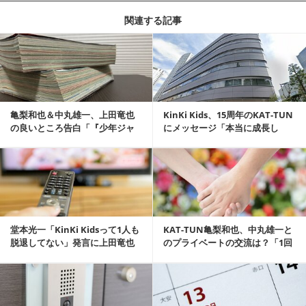
関連する記事
記事を読む
亀梨和也＆中丸雄一、上田竜也
KinKi Kids、15周年のKAT-TUN
の良いところ告白「『少年ジャ
にメッセージ「本当に成長し
ンプ』の主人公みたい」
た」
記事を読む
堂本光一「KinKi Kidsって1人も
KAT-TUN亀梨和也、中丸雄一と
脱退してない」発言に上田竜也
のプライベートの交流は？「1回
がツッ...
だけデート...
記事を読む