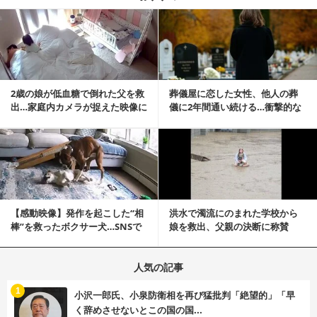
記事を読む
2歳の娘が低血糖で倒れた父を救
葬儀屋に恋した女性、他人の葬
出…家庭内カメラが捉えた映像に
儀に2年間通い続ける…衝撃的な
称賛の声相次ぐ
結末に
記事を読む
【感動映像】発作を起こした“相
洪水で濁流にのまれた学校から
棒”を救ったボクサー犬…SNSで
娘を救出、父親の決断に称賛
称賛の声殺到...
続々 一部では「危険...
人気の記事
む
1
小沢一郎氏、小泉防衛相を再び猛批判「絶望的」「早
く辞めさせないとこの国の国...