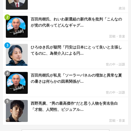
政治
む
2
百田尚樹氏、れいわ新選組の新代表を批判「こんなの
が党の代表ってどんなギャグ...
芸能・音楽
む
3
ひろゆき氏が疑問「円安は日本にとって良いと主張し
てるのに、為替介入による円...
世の中・話題
む
4
百田尚樹氏が私見「ソーラーパネルの増加と異常な夏
の暑さは何らかの因果関係が...
世の中・話題
む
5
西野亮廣、“男の最高傑作”だと思う人物を実名告白
「才能、人間性、ビジュアル...
芸能・音楽