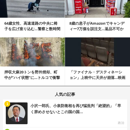
64歳女性、高速道路の中央に椅
8歳の息子がAmazonでキャンデ
子を広げ座り込む…警察と数時間
ィー7万個を誤注文…返品不可か
にらみ合い
ら感動の結末へ
記事を読む
押収大麻20トンを野外焼却、町
「ファイナル・デスティネーシ
中が“ハイ状態”に…トルコで衝撃
ョン」上映中に天井が崩落…映画
的な事態発生
と現実の重なりに...
人気の記事
む
1
小沢一郎氏、小泉防衛相を再び猛批判「絶望的」「早
く辞めさせないとこの国の国...
政治