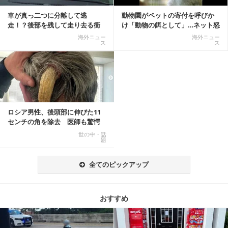
車が真っ二つに分離して逃
動物園がペットの寄付を呼びか
走！？後部を残して走り去る衝
け「動物の餌として」…ネット怒
撃映像が話題に
りの声「ペットは...
海外ニュー
海外ニュー
ス
ス
ロシア男性、後頭部に伸びた11
センチの角を除去 医師も驚愕
「医師人生で初」
世の中・話
題
全てのピックアップ
おすすめ
記事を読む