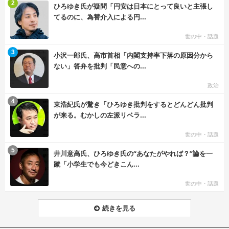
む
2
ひろゆき氏が疑問「円安は日本にとって良いと主張し
てるのに、為替介入による円...
世の中・話題
む
3
小沢一郎氏、高市首相「内閣支持率下落の原因分から
ない」答弁を批判「民意への...
政治
む
4
東浩紀氏が驚き「ひろゆき批判をするとどんどん批判
が来る。むかしの左派リベラ...
世の中・話題
む
5
井川意高氏、ひろゆき氏の“あなたがやれば？”論を一
蹴「小学生でも今どきこん...
世の中・話題
続きを見る