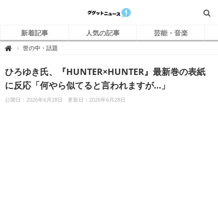
新着記事
人気の記事
芸能・音楽
グ
世の中・話題

グ
ッ
ト
ひろゆき氏、『HUNTER×HUNTER』最新巻の表紙
ニ
ュ
ー
に反応「何やら似てると言われますが…」
ス
公開日：2026年6月28日
更新日：2026年6月28日