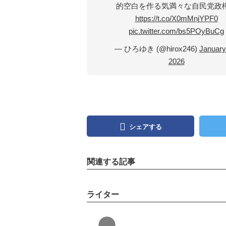
的空白を作る気満々な自民党政
https://t.co/X0mMnjYPF0
pic.twitter.com/bs5POyBuCg
— ひろゆき (@hirox246)
January
2026
シェアする
関連する記事
ライター