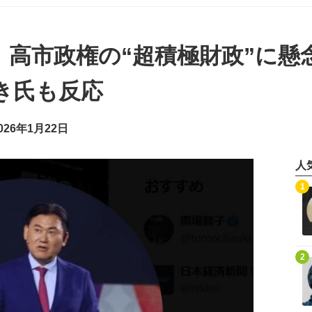
、高市政権の“超積極財政”に懸
き氏も反応
26年1月22日
人
記事を読む
1
記事を読む
2