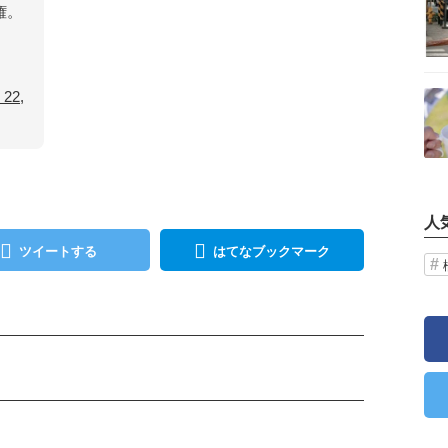
権。
記事を読む
 22,
人
ツイートする
はてなブックマーク