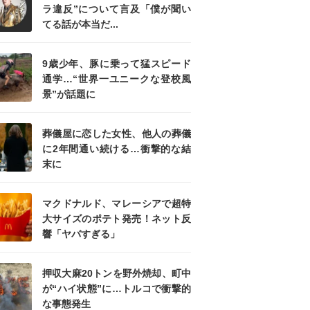
ラ違反”について言及「僕が聞い
てる話が本当だ...
9歳少年、豚に乗って猛スピード
通学…“世界一ユニークな登校風
景”が話題に
葬儀屋に恋した女性、他人の葬儀
に2年間通い続ける…衝撃的な結
末に
マクドナルド、マレーシアで超特
大サイズのポテト発売！ネット反
響「ヤバすぎる」
押収大麻20トンを野外焼却、町中
が“ハイ状態”に…トルコで衝撃的
な事態発生