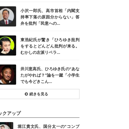
小沢一郎氏、高市首相「内閣支
持率下落の原因分からない」答
弁を批判「民意への...
東浩紀氏が驚き「ひろゆき批判
をするとどんどん批判が来る。
むかしの左派リベラ...
井川意高氏、ひろゆき氏の“あな
たがやれば？”論を一蹴「小学生
でも今どきこん...
続きを見る
ックアップ
堀江貴文氏、国分太一の“コンプ