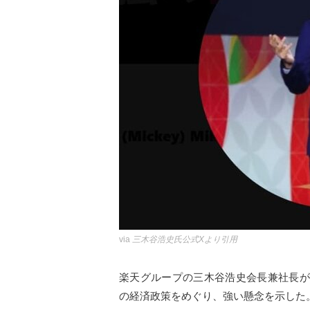
via
三木谷浩史氏公式Xより引用
楽天グループの三木谷浩史会長兼社長が
の経済政策をめぐり、強い懸念を示した