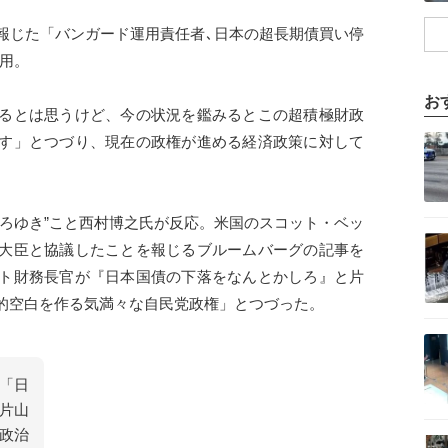
報じた「バンガード運用責任者､日本の超長期債買い停
用。
お
るとは思うけど、今の状況を鑑みるとこの超積極財政
記事を読む
す」とつづり、現在の政権が進める経済政策に対して
ひろゆき”こと西村博之氏が反応。米国のスコット・ベッ
記事を読む
大臣と協議したことを報じるブルームバーグの記事を
ト財務長官が『日本国債の下落をなんとかしろ』と片
的空白を作る気満々な自民党政権」とつづった。
記事を読む
「日
片山
記事を読む
政治