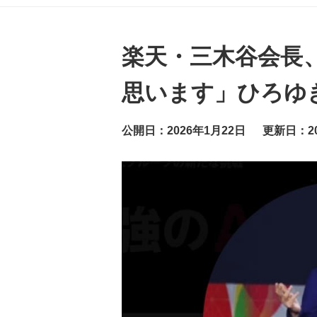
グ
ッ
ト
ニ
ュ
楽天・三木谷会長
ー
ス
思います」ひろゆ
公開日：2026年1月22日
更新日：20